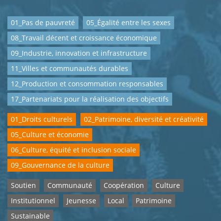
01_Pas de pauvreté
05_Égalité entre les sexes
08_Travail décent et croissance économique
09_Industrie, innovation et infrastructure
11_Villes et communautés durables
12_Production et consommation responsables
17_Partenariats pour la réalisation des objectifs
01_Droits culturels
02_Patrimoine, diversité et créativité
05_Culture et économie
06_Culture, équité et inclusion sociale
09_Gouvernance de la culture
Soutien
Communauté
Coopération
Culture
Institutionnel
Jeunesse
Local
Patrimoine
Sustainable