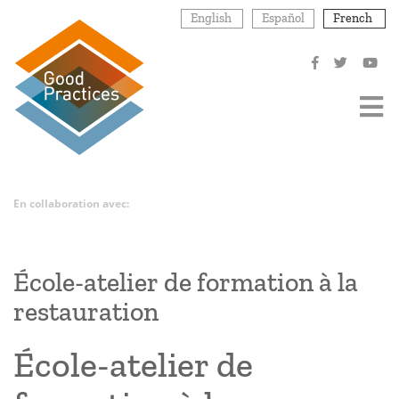
Aller
English
Español
French
au
contenu
principal
En collaboration avec:
École-atelier de formation à la
restauration
École-atelier de