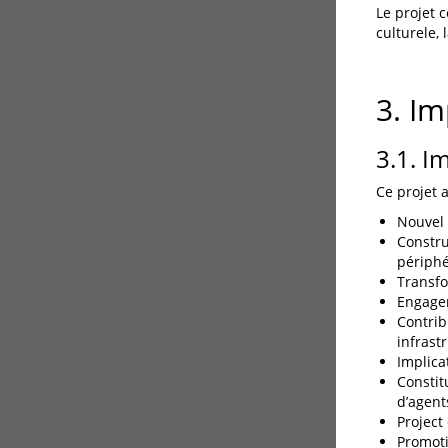
Le projet 
culturele,
3. Im
3.1. I
Ce projet a
Nouvel 
Constru
périphé
Transfo
Engagem
Contrib
infrast
Implica
Constit
d’agent
Project
Promoti