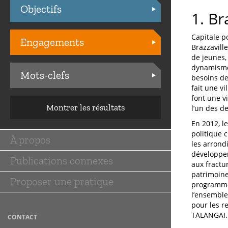
Objectifs
Practices
1. Br
Capitale p
Engagements
Brazzavill
de jeunes,
dynamisme 
Mots-clefs
besoins des
fait une vi
font une vi
Montrer les résultats
l’un des d
En 2012, l
politique c
À propos
Main
les arrond
développem
Publications connexes
navigation
aux fractur
patrimoine
Proposer une pratique
programme 
l’ensemble
pour les r
TALANGAI.
CONTACT