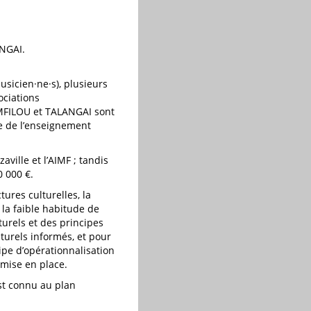
ANGAI.
usicien·ne·s), plusieurs
ociations
 MFILOU et TALANGAI sont
re de l’enseignement
ville et l’AIMF ; tandis
0 000 €.
ures culturelles, la
 la faible habitude de
lturels et des principes
lturels informés, et pour
uipe d’opérationnalisation
mise en place.
est connu au plan