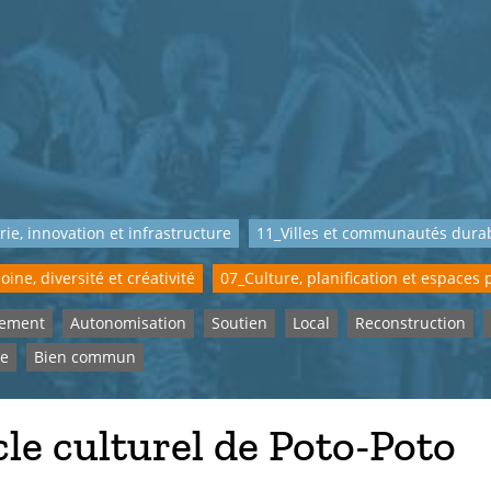
rie, innovation et infrastructure
11_Villes et communautés dura
ine, diversité et créativité
07_Culture, planification et espaces 
pement
Autonomisation
Soutien
Local
Reconstruction
ne
Bien commun
le culturel de Poto-Poto