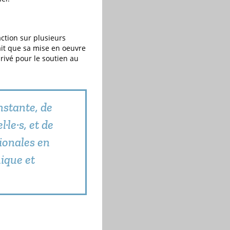
action sur plusieurs
ait que sa mise en oeuvre
privé pour le soutien au
onstante, de
·le·s, et de
ionales en
ique et