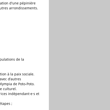
éation d'une pépinière
'autres arrondissements.
pulations de la
on à la paix sociale.
 avec d’autres
 Olympia de Poto-Poto.
e culturel.
rices indépendant·e·s et
étapes ;