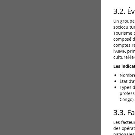
3.2. É
Un groupe 
sociocultu
Tourisme p
composé de
comptes ren
l’AIMF, pr
culturel·l
Les indicat
Nombre 
État d’
Types d
profess
Congo).
3.3. Fa
Les facteu
des opérat
nationales