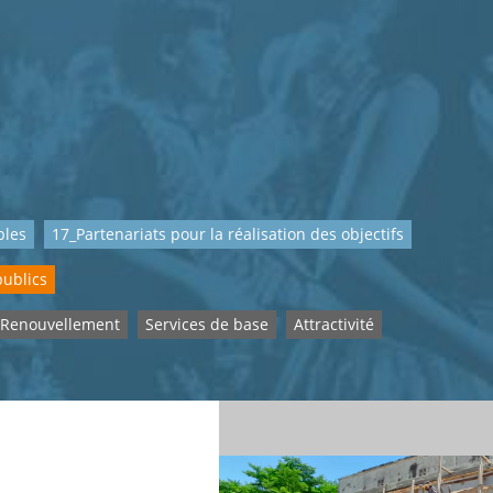
bles
17_Partenariats pour la réalisation des objectifs
publics
Renouvellement
Services de base
Attractivité