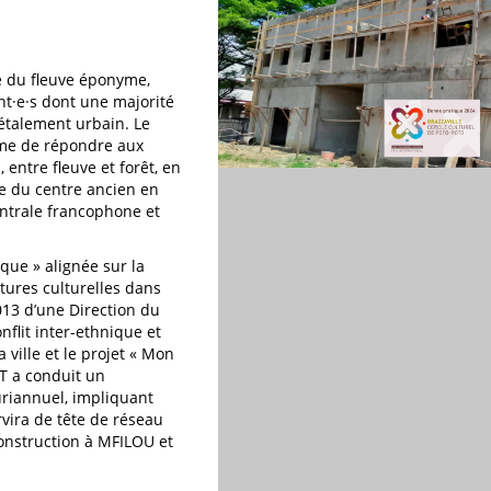
te du fleuve éponyme,
nt·e·s dont une majorité
étalement urbain. Le
ême de répondre aux
 entre fleuve et forêt, en
ure du centre ancien en
centrale francophone et
que » alignée sur la
ctures culturelles dans
013 d’une Direction du
flit inter-ethnique et
 ville et le projet « Mon
CT a conduit un
riannuel, impliquant
rvira de tête de réseau
construction à MFILOU et