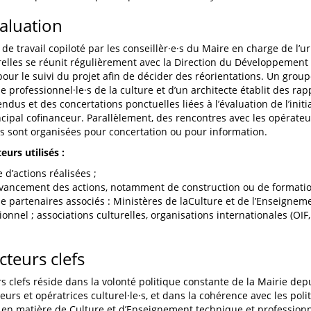
valuation
de travail copiloté par les conseillèr·e·s du Maire en charge de l’u
relles se réunit régulièrement avec la Direction du Développement 
our le suivi du projet afin de décider des réorientations. Un group
 professionnel·le·s de la culture et d’un architecte établit des rap
dus et des concertations ponctuelles liées à l’évaluation de l’initi
incipal cofinanceur. Parallèlement, des rencontres avec les opérateu
e·s sont organisées pour concertation ou pour information.
eurs utilisés :
d’actions réalisées ;
avancement des actions, notamment de construction ou de formatio
e partenaires associés : Ministères de laCulture et de l’Enseignem
ionnel ; associations culturelles, organisations internationales (O
cteurs clefs
rs clefs réside dans la volonté politique constante de la Mairie dep
eurs et opératrices culturel·le·s, et dans la cohérence avec les pol
 en matière de Culture et d’Enseignement technique et professionn