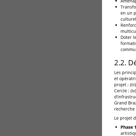
Aménage
Transfo
en un p
culture
Renforc
multicul
Doter l
formati
commun
2.2. D
Les princip
et opératri
projet ; (
Cercle ; (i
d’infrastru
Grand Braz
recherche 
Le projet 
Phase 1
artistiq