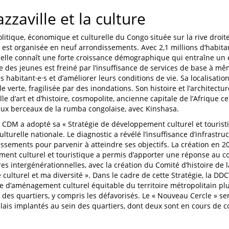
azzaville et la culture
olitique, économique et culturelle du Congo située sur la rive droi
e est organisée en neuf arrondissements. Avec 2,1 millions d’habita
 elle connaît une forte croissance démographique qui entraîne un 
des jeunes est freiné par l’insuffisance de services de base à m
 habitant·e·s et d’améliorer leurs conditions de vie. Sa localisation,
lle verte, fragilisée par des inondations. Son histoire et l’architect
lle d’art et d’histoire, cosmopolite, ancienne capitale de l’Afrique 
eux berceaux de la rumba congolaise, avec Kinshasa.
e CDM a adopté sa « Stratégie de développement culturel et touristi
ulturelle nationale. Le diagnostic a révélé l’insuffisance d’infrastru
issements pour parvenir à atteindre ses objectifs. La création en 2
ent culturel et touristique a permis d’apporter une réponse au con
es intergénérationnelles, avec la création du Comité d’histoire de la
 culturel et ma diversité ». Dans le cadre de cette Stratégie, la DD
d’aménagement culturel équitable du territoire métropolitain plu
 des quartiers, y compris les défavorisés. Le « Nouveau Cercle » se
elais implantés au sein des quartiers, dont deux sont en cours de 