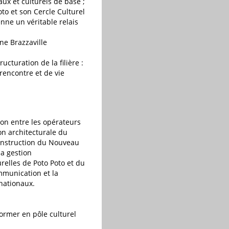
aux et culturels de base ;
to et son Cercle Culturel
enne un véritable relais
ne Brazzaville
ucturation de la filière :
rencontre et de vie
tion entre les opérateurs
ion architecturale du
 construction du Nouveau
la gestion
urelles de Poto Poto et du
ommunication et la
rnationaux.
former en pôle culturel