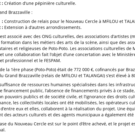
 :
Création d’une pépinière culturelle.
and Brazzaville :
 :
Construction de relais pour le Nouveau Cercle à MFILOU et TAL
 :
Extension à d’autres arrondissements.
’est associé avec des ONG culturelles, des associations d’artistes (m
 formation dans les métiers des arts de la scène, ainsi que des ass
ires et religieuses de Poto-Poto. Les associations culturelles de
et une collaboration fait l’objet d’une concertation avec le Ministè
et professionnel et le FESPAM.
e la 1ère phase (Poto-Poto) était de 772 000 €, cofinancés par Brazza
du Grand Brazzaville (relais de MFILOU et TALANGAI) s’est élevé à 8
nsuffisance de ressources humaines spécialisées dans les infrastruct
 de financement public, l’absence de financements privés à ce stade,
n pouvoirs publics et de société civile, et l’ignorance des droits cu
nce, les collectivités locales ont été mobilisées, les opérateurs cu
 d’entre eux et elles, collaborent à la réalisation du projet. Une éq
 des acteurs culturels et des agents municipaux a également été 
ase du Nouveau Cercle est sur le point d’être achevé, et le projet 
al.