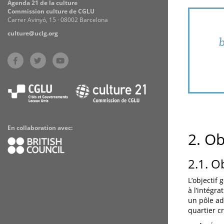
Agenda 21 de la culture
Commission culture de CGLU
Carrer Avinyó, 15 · 08002 Barcelona
culture@uclg.org
b
En collaboration avec:
2. Ob
2.1. O
L’objectif 
à l’intégr
un pôle ad
quartier cr