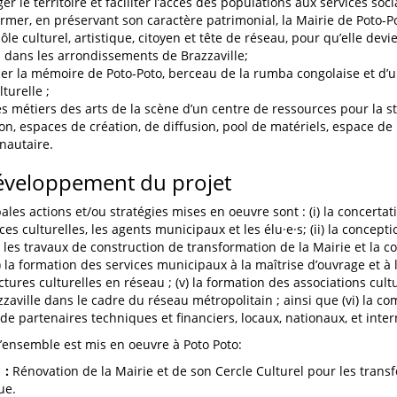
r le territoire et faciliter l’accès des populations aux services soci
rmer, en préservant son caractère patrimonial, la Mairie de Poto-Po
ôle culturel, artistique, citoyen et tête de réseau, pour qu’elle devi
l dans les arrondissements de Brazzaville;
er la mémoire de Poto-Poto, berceau de la rumba congolaise et d’u
turelle ;
es métiers des arts de la scène d’un centre de ressources pour la str
on, espaces de création, de diffusion, pool de matériels, espace de 
autaire.
éveloppement du projet
ales actions et/ou stratégies mises en oeuvre sont : (i) la concerta
ces culturelles, les agents municipaux et les élu·e·s; (ii) la concept
iii) les travaux de construction de transformation de la Mairie et la
v) la formation des services municipaux à la maîtrise d’ouvrage et à 
ctures culturelles en réseau ; (v) la formation des associations cult
zaville dans le cadre du réseau métropolitain ; ainsi que (vi) la c
de partenaires techniques et financiers, locaux, nationaux, et inte
d’ensemble est mis en oeuvre à Poto Poto:
 :
Rénovation de la Mairie et de son Cercle Culturel pour les trans
ue.