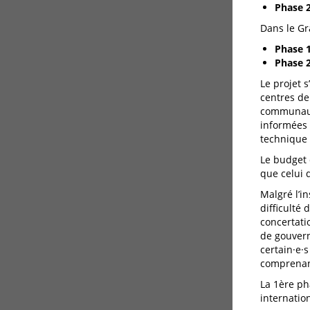
Phase 2
Dans le Gr
Phase 1
Phase 2
Le projet s
centres de
communauta
informées 
technique 
Le budget d
que celui 
Malgré l’i
difficulté
concertatio
de gouverna
certain·e·s
comprenant
La 1ère ph
internation