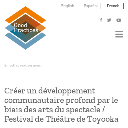
Aller
English
Español
French
au
contenu
principal
En collaboration avec:
Créer un développement
communautaire profond par le
biais des arts du spectacle /
Festival de Théâtre de Toyooka