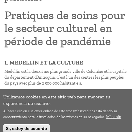
Pratiques de soins pour
le secteur culturel en
période de pandémie
1. MEDELLÍN ET LA CULTURE
Medellín est la deuxième plus grande ville de Colombie et la capitale
du département d’Antioquia. C’est l’un des centres les plus peuplés
du pays avec plus de 2 500 000 habitant·e·s.
Utilizamos cookies en este sitio web para mejorar su
Pagination
Page
››
experiencia de usuario.
suivan
Al hacer clic en cualquier enlace de este sitio web usted nos está dando su
S'abonner à 05_Culture et économie
Más info
consentimiento para la instalación de las mismas en su navegador.
Sí, estoy de acuerdo