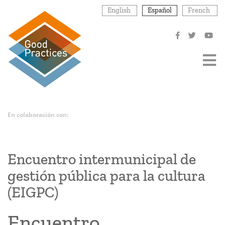
Pasar
English
Español
French
al
contenido
principal
En colaboración con:
Encuentro intermunicipal de
gestión pública para la cultura
(EIGPC)
Encuentro