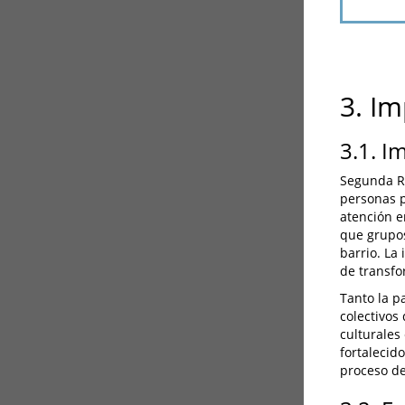
3. I
3.1. I
Segunda Re
personas p
atención e
que grupos
barrio. La 
de transfo
Tanto la p
colectivos
culturales 
fortalecid
proceso de 