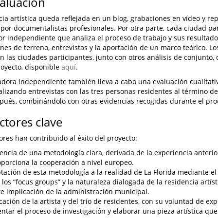
valuación
cia artística queda reflejada en un blog, grabaciones en vídeo y rep
 por documentalistas profesionales. Por otra parte, cada ciudad pa
or independiente que analiza el proceso de trabajo y sus resultad
nes de terreno, entrevistas y la aportación de un marco teórico. Los
n las ciudades participantes, junto con otros análisis de conjunto, 
proyecto, disponible
aquí
.
dora independiente también lleva a cabo una evaluación cualitati
ealizando entrevistas con las tres personas residentes al término de 
ués, combinándolo con otras evidencias recogidas durante el pro
actores clave
tores han contribuido al éxito del proyecto:
tencia de una metodología clara, derivada de la experiencia anteri
porciona la cooperación a nivel europeo.
tación de esta metodología a la realidad de La Florida mediante el
, los “focus groups” y la naturaleza dialogada de la residencia artíst
te implicación de la administración municipal.
cación de la artista y del trío de residentes, con su voluntad de expl
tar el proceso de investigación y elaborar una pieza artística que