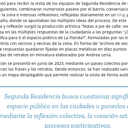
rvió para recibir la visita de los equipos de Segunda Residencia de
siguientes, combinaron numerosos paseos por el barrio, conversaci
 la zona e intensas reflexiones, reflejadas diariamente en un
blog
año, donde se apuntaban las múltiples ideas del proceso. De este e
 y reflexión surgió la producción artística “Notas a pie de calle: vo
sa en las múltiples respuestas de la ciudadanía a las preguntas “¿Q
ifica para ti el espacio público de La Florida?”, formuladas por las 
tros con vecinos y vecinas de la zona. En forma de “archivo de voce
e respuestas quedaron fijadas en placas metálicas en diez puntos d
s de retratos en miniatura elaborados por Andrea Lería.
ión se presentó en junio de 2023, mediante un paseo colectivo po
ran las frases y los retratos. Desde entonces, se han realizado varia
o un mapa desplegable que permite realizar la visita de forma au
Segunda Residencia busca cuestionar signif
espacio público en las ciudades u ponerlos 
mediante la reflexión colectiva, la creación artí
procesos participativos.