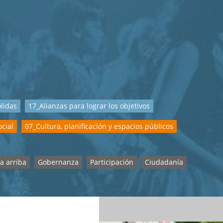
ólidas
17_Alianzas para lograr los objetivos
ocial
07_Cultura, planificación y espacios públicos
a arriba
Gobernanza
Participación
Ciudadanía