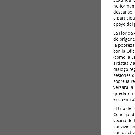
no forman 
descanso. 
a particip
apoyo del
La Florida
de orígene
la pobreza
con la Ofi
(como la E
artistas y
diálogo re
sesiones d
sobre la r
versará la
quedaron r
encuentro?
El trío de
Concejal d
vecina de 
conviviero
como activ