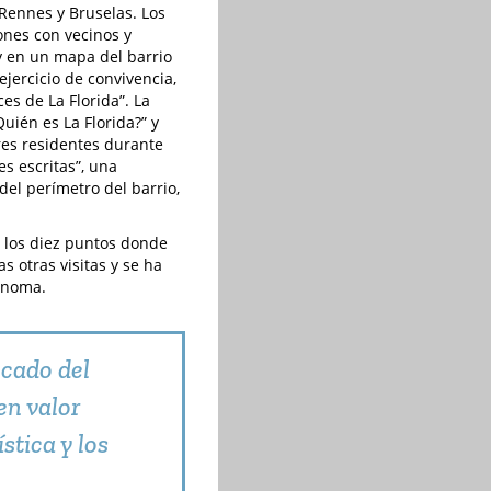
 Rennes y Bruselas. Los
ones con vecinos y
y en un mapa del barrio
jercicio de convivencia,
ces de La Florida”. La
uién es La Florida?” y
tres residentes durante
s escritas”, una
el perímetro del barrio,
r los diez puntos donde
s otras visitas y se ha
tónoma.
icado del
en valor
stica y los