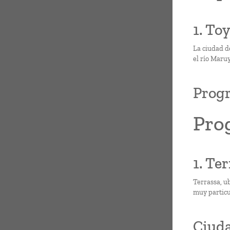
1. To
La ciudad d
el río Maruy
Prog
Pro
1. Ter
Terrassa, u
muy particul
Ciuda