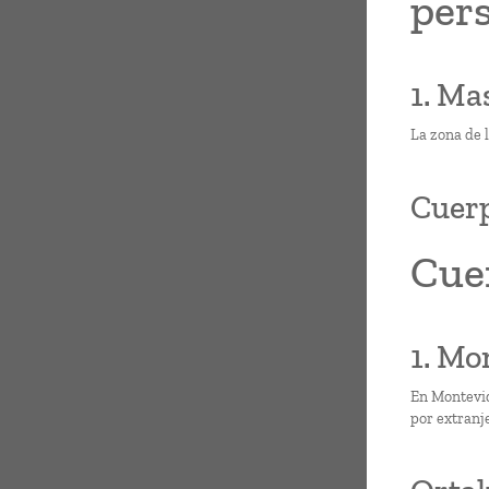
pers
1. Ma
La zona de 
Cuerp
Cue
1. Mo
En Montevid
por extranje