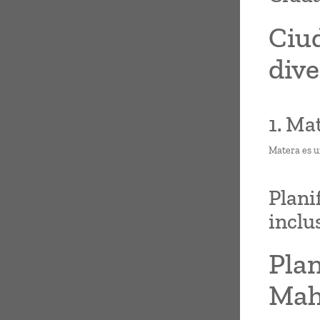
Ciud
dive
1. Ma
Matera es un
Plani
inclu
Plan
Mahh