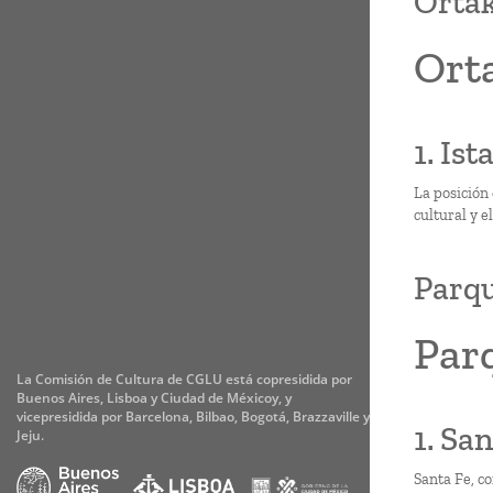
Ortak
Orta
1. Is
La posición
cultural y e
Parqu
Parq
La Comisión de Cultura de CGLU está copresidida por
Buenos Aires, Lisboa y Ciudad de Méxicoy, y
vicepresidida por Barcelona, Bilbao, Bogotá, Brazzaville y
1. San
Jeju.
Santa Fe, co