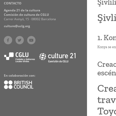
Şivlil
CONTACTO
Practices
Agenda 21 de la cultura
Şivl
Comisión de cultura de CGLU
Carrer Avinyó, 15 · 08002 Barcelona
culture@uclg.org
1. Ko
Konya se en
Creac
escén
En colaboración con:
Cre
trav
Toy