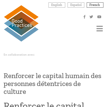
Aller
English
Español
French
au
contenu
principal
En collaboration avec:
Renforcer le capital humain des
personnes détentrices de
culture
Renforcer le capital