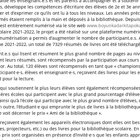
ve aide les enseignant.e.s et les parents à accompagner et à soutenir
s, développe les compétences d’écriture des élèves de 2e et 3e ann
ter et d’exprimer ce qu’ils ont lu à tous les niveaux. Les années p
umés étaient remplis à la main et déposés à la bibliothèque. Depui
est entièrement numérisé via le site web
www.boyunkadarkitapoku
olaire 2021-2022, le projet a été réalisé sur une plateforme numé
e numérisation a permis d’augmenter le nombre de participant.e.s. 
 2021-2022, un total de 7329 résumés de livres ont été téléchargés
nt.e.s qui lisent et résument le plus grand nombre de pages au nive
nt leurs résumés, sont récompensés par la participation aux cours 
or. Au total, 120 élèves sont récompensés en tant que « champions 
ticipant·e·s, élèves et enseignant·e·s, reçoivent des livres pour le
t pour la lecture.
 qui soutiennent le plus leurs élèves sont également récompensées
ières écoles qui participent avec le plus grand pourcentage d’élèves
 ainsi qu’à l’école qui participe avec le plus grand nombre d’élèves
n outre, l’étudiant·e qui emprunte le plus de livres à la bibliothèq
 voit décerner le prix « Ami de la bibliothèque ».
 reçoivent également les appareils électroniques dont elles ont bes
s, projecteurs, etc.) ou des livres pour la bibliothèque scolaire. E
 prix sont organisées en présence d’invité·e·s que les enfants app