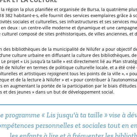
 la région la plus planifiée et organisée de Bursa, la quatrième plu
18 382 habitant·e·s, elle fournit des services exemplaires grâce 
tivités sociales et culturelles, ses infrastructures et ses services m
e en deux : un centre-ville moderne et dynamique et une campagne
 culturel composé de sites préhistoriques, de villes anciennes, et d
on des bibliothèques de la municipalité de Nilüfer a pour objectif d
d’une culture urbaine en diffusant la culture des bibliothèques, de 
Le projet « Lis jusqu’à ta taille » est directement lié au Plan strat
é de Nilüfer en termes de politique culturelle locale, et a été créé
ulturelles et artistiques rejoignent tous les points de la ville », « po
hèque et de la lecture à Nilüfer » et « pour contribuer à l’autonomis
s en augmentant la portée de la participation par le biais d’étud
s et des jeunes » dans un but de développement social.
e programme « Lis jusqu'à ta taille » vise à dé
ompétences personnelles et sociales tout en 
les enfants à lire et à fréquenter les biblio