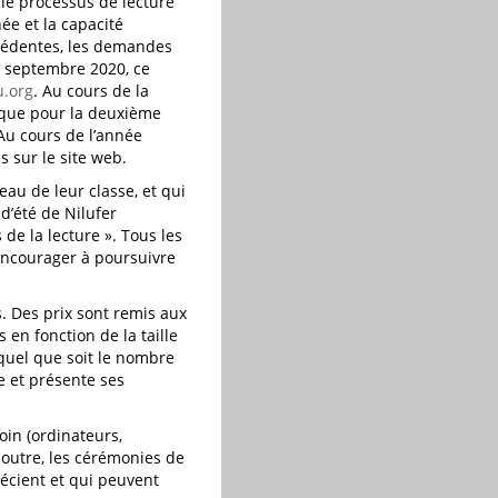
 le processus de lecture
ée et la capacité
récédentes, les demandes
s septembre 2020, ce
.org
. Au cours de la
rique pour la deuxième
Au cours de l’année
 sur le site web.
au de leur classe, et qui
d’été de Nilufer
de la lecture ». Tous les
s encourager à poursuivre
. Des prix sont remis aux
 en fonction de la taille
, quel que soit le nombre
ue et présente ses
oin (ordinateurs,
n outre, les cérémonies de
récient et qui peuvent