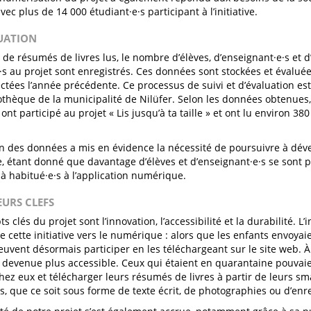
vec plus de 14 000 étudiant·e·s participant à l’initiative.
LUATION
de résumés de livres lus, le nombre d’élèves, d’enseignant·e·s et d
·s au projet sont enregistrés. Ces données sont stockées et évalué
ectées l’année précédente. Ce processus de suivi et d’évaluation est
iothèque de la municipalité de Nilüfer. Selon les données obtenues
ont participé au projet « Lis jusqu’à ta taille » et ont lu environ 380
on des données a mis en évidence la nécessité de poursuivre à déve
 étant donné que davantage d’élèves et d’enseignant·e·s se sont po
jà habitué·e·s à l’application numérique.
EURS CLEFS
s clés du projet sont l’innovation, l’accessibilité et la durabilité. L
de cette initiative vers le numérique : alors que les enfants envoya
euvent désormais participer en les téléchargeant sur le site web. À c
devenue plus accessible. Ceux qui étaient en quarantaine pouvaie
chez eux et télécharger leurs résumés de livres à partir de leurs s
s, que ce soit sous forme de texte écrit, de photographies ou d’en