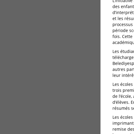
L’initiati
des enfant
d’interpré
et les rés
processus 
période sc
fois. Cett
académique
Les étudia
télécharge
Belediyesp
autres par
leur intérê
Les écoles
trois prem
de l’école,
d’élèves. E
résumés se
Les écoles
imprimante
remise des