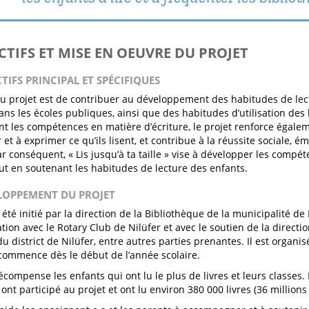
ECTIFS ET MISE EN OEUVRE DU PROJET
CTIFS PRINCIPAL ET SPÉCIFIQUES
 du projet est de contribuer au développement des habitudes de lec
ans les écoles publiques, ainsi que des habitudes d’utilisation des
t les compétences en matière d’écriture, le projet renforce égalem
 et à exprimer ce qu’ils lisent, et contribue à la réussite sociale, é
ar conséquent, « Lis jusqu’à ta taille » vise à développer les compé
out en soutenant les habitudes de lecture des enfants.
ELOPPEMENT DU PROJET
 été initié par la direction de la Bibliothèque de la municipalité de N
tion avec le Rotary Club de Nilüfer et avec le soutien de la directio
du district de Nilüfer, entre autres parties prenantes. Il est orga
l commence dès le début de l’année scolaire.
récompense les enfants qui ont lu le plus de livres et leurs classes
ont participé au projet et ont lu environ 380 000 livres (36 millions