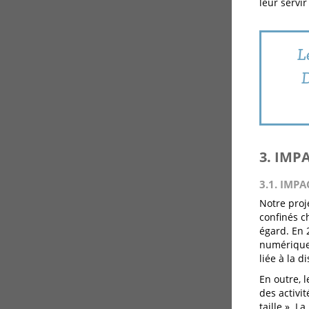
leur servi
L
D
3. IMP
3.1. IMPA
Notre proj
confinés c
égard. En 2
numérique.
liée à la d
En outre, 
des activi
taille ». 