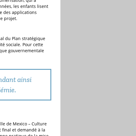
umérisation, qui a
nées, les enfants lisent
ée des applications
e projet.
cial du Plan stratégique
té sociale. Pour cette
tique gouvernementale
ndant ainsi
démie.
ille de Mexico – Culture
t final et demandé à la
ne pratique de la mise