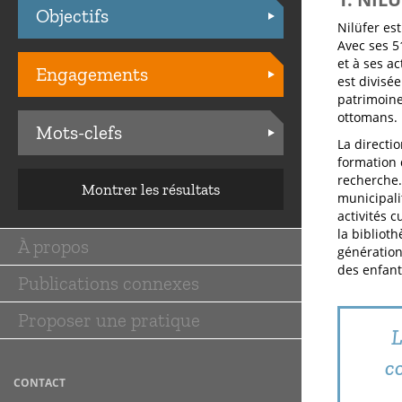
Objectifs
Practices
Nilüfer est
Avec ses 5
et à ses ac
Engagements
est divisé
patrimoine
ottomans.
Mots-clefs
La directi
formation 
recherche. 
Montrer les résultats
municipalit
activités c
la bibliot
À propos
génération
Main
des enfant
Publications connexes
navigation
Proposer une pratique
L
c
CONTACT