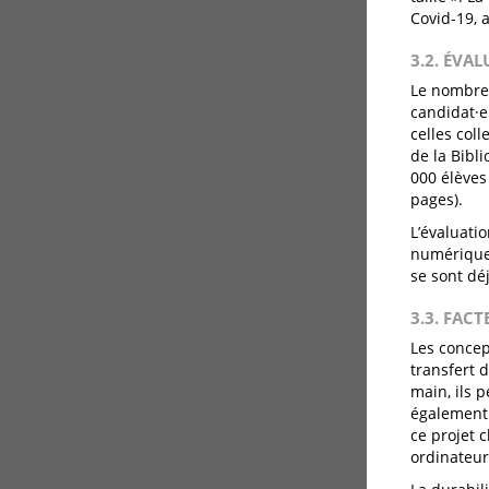
Covid-19, a
3.2. ÉVA
Le nombre 
candidat·e
celles coll
de la Bibl
000 élèves 
pages).
L’évaluati
numérique,
se sont dé
3.3. FACT
Les concept
transfert 
main, ils p
également 
ce projet 
ordinateur