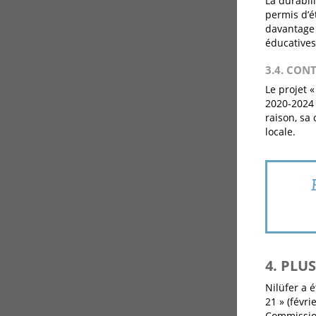
La durabil
permis d’é
davantage 
éducatives
3.4. CON
Le projet «
2020-2024 
raison, sa
locale.
4. PLU
Nilüfer a 
21 » (févr
Commissio