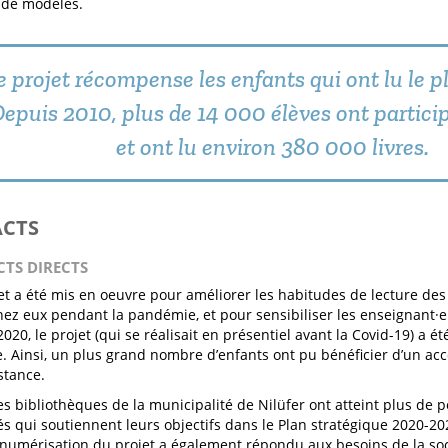
r de modèles.
e projet récompense les enfants qui ont lu le pl
epuis 2010, plus de 14 000 élèves ont particip
et ont lu environ 380 000 livres.
ACTS
CTS DIRECTS
et a été mis en oeuvre pour améliorer les habitudes de lecture des
hez eux pendant la pandémie, et pour sensibiliser les enseignant·e·
020, le projet (qui se réalisait en présentiel avant la Covid-19) a é
 Ainsi, un plus grand nombre d’enfants ont pu bénéficier d’un accè
istance.
les bibliothèques de la municipalité de Nilüfer ont atteint plus de
tés qui soutiennent leurs objectifs dans le Plan stratégique 2020-202
La numérisation du projet a également répondu aux besoins de la so