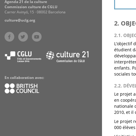
Agenda 21 de la culture
Commission culture de CGLU
Carrer Avinyó, 15 · 08002 Barcelona
culture@uclg.org
2. OBJ
2.1. OBJE
L’objectif
étudient d
développan
interpréter
enfants. P
sociales t
En collaboration avec:
2.2. DÉV
Le projet a
en coopéra
nationale 
2010, et i
Le projet 
000 élèves 