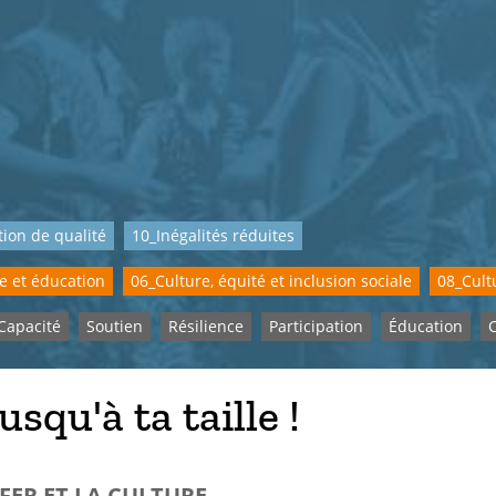
ion de qualité
10_Inégalités réduites
e et éducation
06_Culture, équité et inclusion sociale
08_Cult
Capacité
Soutien
Résilience
Participation
Éducation
jusqu'à ta taille !
ÜFER ET LA CULTURE