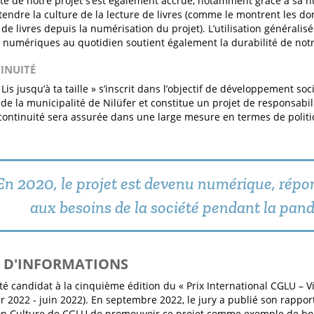
ité de notre projet s’est également accrue, notamment grâce à sa n
tendre la culture de la lecture de livres (comme le montrent les don
de livres depuis la numérisation du projet). L’utilisation généralis
 numériques au quotidien soutient également la durabilité de notr
TINUITÉ
 Lis jusqu’à ta taille » s’inscrit dans l’objectif de développement so
de la municipalité de Nilüfer et constitue un projet de responsabili
 continuité sera assurée dans une large mesure en termes de poli
En 2020, le projet est devenu numérique, répo
aux besoins de la société pendant la pan
S D'INFORMATIONS
été candidat à la cinquième édition du « Prix International CGLU – V
ier 2022 - juin 2022). En septembre 2022, le jury a publié son rappor
n Culture de CGLU de promouvoir ce projet comme exemple de bon