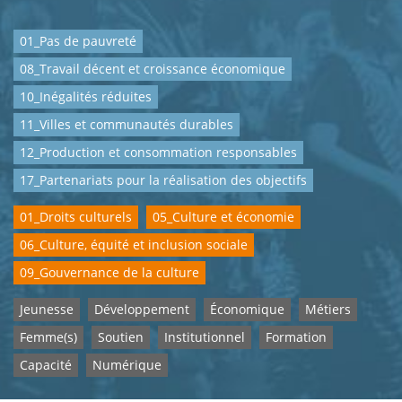
01_Pas de pauvreté
08_Travail décent et croissance économique
10_Inégalités réduites
11_Villes et communautés durables
12_Production et consommation responsables
17_Partenariats pour la réalisation des objectifs
01_Droits culturels
05_Culture et économie
06_Culture, équité et inclusion sociale
09_Gouvernance de la culture
Jeunesse
Développement
Économique
Métiers
Femme(s)
Soutien
Institutionnel
Formation
Capacité
Numérique