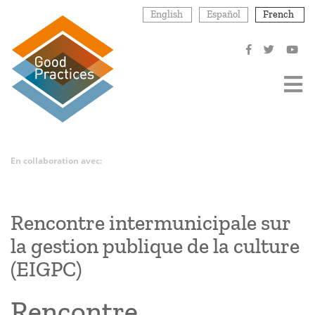
Aller
English
Español
French
au
contenu
principal
En collaboration avec:
Rencontre intermunicipale sur
la gestion publique de la culture
(EIGPC)
Rencontre