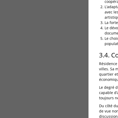
coopéra
L’adapt
avec le
artistiq
La fort
Le dévo
documen
Le choi
populat
3.4. C
Résidence 
villes. Sa
quartier e
économiqu
Le degré d
capable d’
toujours n
Du côté du
de vue non
discussion