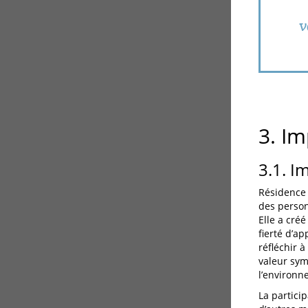
v
3. Im
3.1. I
Résidence 
des person
Elle a cré
fierté d’a
réfléchir à
valeur sym
l’environn
La partici