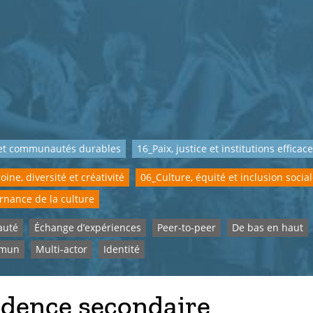
 et communautés durables
16_Paix, justice et institutions efficac
ine, diversité et créativité
06_Culture, équité et inclusion socia
nance de la culture
uté
Échange d’expériences
Peer-to-peer
De bas en haut
mmun
Multi-actor
Identité
idence secondaire