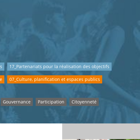
es
17_Partenariats pour la réalisation des objectifs
le
07_Culture, planification et espaces publics
Gouvernance
Participation
Citoyenneté