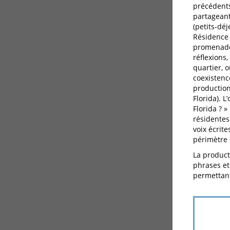
précédents
partageant
(petits-déj
Résidence 
promenades
réflexions
quartier, 
coexistenc
production 
Florida). 
Florida ? »
résidentes
voix écrit
périmètre 
La producti
phrases et 
permettant