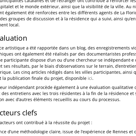
nicipalités catalanes et de l’étranger ont contribué à renforcer les
pitalet et le monde extérieur, ainsi que la visibilité de la ville. Au ni
ont également été renforcées entre les différents agents de La Flori
des groupes de discussion et à la résidence qui a suivi, ainsi qu’en
ent local.
valuation
ce artistique a été rapportée dans un blog, des enregistrements vi
iques ont également été réalisés par des documentaristes professi
le participante dispose d’un ou d’une chercheur·se indépendant·e 
et ses résultats, par le biais d’observations sur le terrain, d’entretie
ique. Les cinq articles rédigés dans les villes participantes, ainsi 
t la publication finale du projet, disponible
ici
.
eur indépendant procède également à une évaluation qualitative d
es entretiens avec les trois résidentes à la fin de la résidence et 
n avec d’autres éléments recueillis au cours du processus.
cteurs clefs
acteurs ont contribué à la réussite du projet :
ence d’une méthodologie claire, issue de l’expérience de Rennes et 