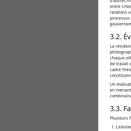
d’autres mu
entre L’Hos
relations 
processus 
gouvernem
3.2. É
La résiden
photograph
chaque vil
de travail 
cadre théor
constituen
Un évaluat
en menant d
combinaiso
3.3. Fa
Plusieurs f
L’exist