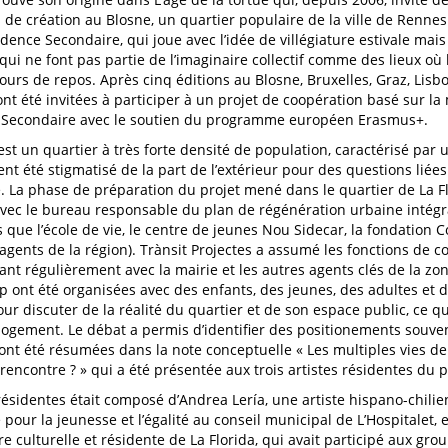
 de création au Blosne, un quartier populaire de la ville de Rennes.
dence Secondaire, qui joue avec l’idée de villégiature estivale mai
s qui ne font pas partie de l’imaginaire collectif comme des lieux où
ours de repos. Après cinq éditions au Blosne, Bruxelles, Graz, Lisbo
ont été invitées à participer à un projet de coopération basé sur l
 Secondaire avec le soutien du programme européen Erasmus+.
est un quartier à très forte densité de population, caractérisé par u
nt été stigmatisé de la part de l’extérieur pour des questions liées
té. La phase de préparation du projet mené dans le quartier de La F
vec le bureau responsable du plan de régénération urbaine intégra
ls que l’école de vie, le centre de jeunes Nou Sidecar, la fondation
t agents de la région). Trànsit Projectes a assumé les fonctions de 
ant régulièrement avec la mairie et les autres agents clés de la zon
p ont été organisées avec des enfants, des jeunes, des adultes et
ur discuter de la réalité du quartier et de son espace public, ce qui
ogement. Le débat a permis d’identifier des positionements souve
ont été résumées dans la note conceptuelle « Les multiples vies de 
rencontre ? » qui a été présentée aux trois artistes résidentes du p
 résidentes était composé d’Andrea Lería, une artiste hispano-chilie
 pour la jeunesse et l’égalité au conseil municipal de L’Hospitalet,
re culturelle et résidente de La Florida, qui avait participé aux gr