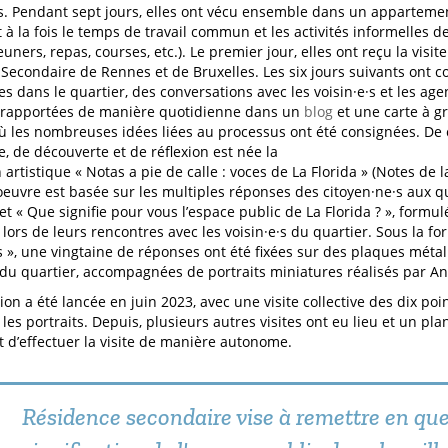
. Pendant sept jours, elles ont vécu ensemble dans un appartement
 à la fois le temps de travail commun et les activités informelles d
euners, repas, courses, etc.). Le premier jour, elles ont reçu la visi
Secondaire de Rennes et de Bruxelles. Les six jours suivants ont
 dans le quartier, des conversations avec les voisin·e·s et les agen
, rapportées de manière quotidienne dans un
blog
et une carte à g
où les nombreuses idées liées au processus ont été consignées. De 
e, de découverte et de réflexion est née la
artistique « Notas a pie de calle : voces de La Florida » (Notes de la
L’oeuvre est basée sur les multiples réponses des citoyen·ne·s aux q
 et « Que signifie pour vous l’espace public de La Florida ? », formul
 lors de leurs rencontres avec les voisin·e·s du quartier. Sous la f
es », une vingtaine de réponses ont été fixées sur des plaques métal
du quartier, accompagnées de portraits miniatures réalisés par An
on a été lancée en juin 2023, avec une visite collective des dix poi
les portraits. Depuis, plusieurs autres visites ont eu lieu et un pla
 d’effectuer la visite de manière autonome.
Résidence secondaire vise à remettre en que