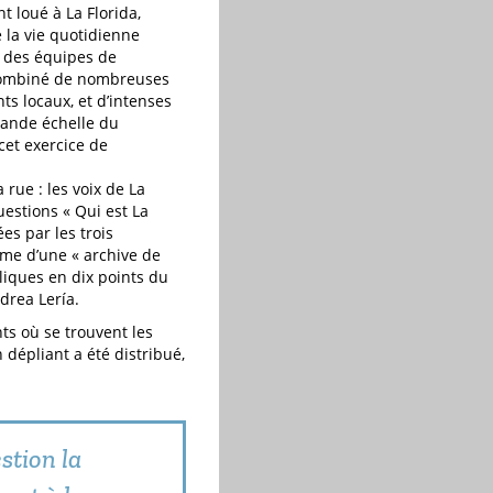
 loué à La Florida,
e la vie quotidienne
te des équipes de
 combiné de nombreuses
ts locaux, et d’intenses
rande échelle du
cet exercice de
 rue : les voix de La
uestions « Qui est La
ées par les trois
orme d’une « archive de
liques en dix points du
drea Lería.
nts où se trouvent les
n dépliant a été distribué,
stion la