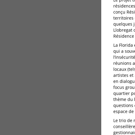
résidences
conçu Rési
territoire
quelques j
Llobregat 
Résidence
La Florida 
qui a souve
l’insécuri
réunions a
locaux (te
artistes e
en dialogu
focus grou
quartier po
thème du l
questions 
espace de 
Le trio de
conseillère
gestionnai