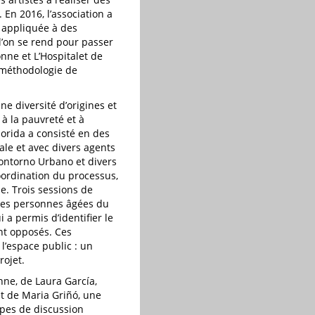
 En 2016, l’association a
s appliquée à des
 l’on se rend pour passer
nne et L’Hospitalet de
a méthodologie de
ne diversité d’origines et
 à la pauvreté et à
lorida a consisté en des
le et avec divers agents
 Contorno Urbano et divers
coordination du processus,
e. Trois sessions de
 des personnes âgées du
 a permis d’identifier le
nt opposés. Ces
l’espace public : un
rojet.
nne, de Laura García,
 et de Maria Griñó, une
oupes de discussion