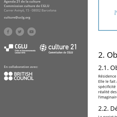
Agenda 21 de la culture
Commission culture de CGLU
Carrer Avinyó, 15 · 08002 Barcelona
l
culture@uclg.org
2. Ob
2.1. O
En collaboration avec:
Résidence 
Elle le fai
spécificité
réalité de
l’imaginaire
2.2. D
Le projet t