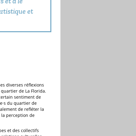
s et à le
artistique et
es diverses réflexions
uartier de La Florida.
 certain sentiment de
e·s du quartier de
galement de refléter la
r la perception de
es et des collectifs