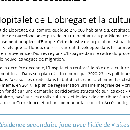
Hopitalet de Llobregat et la cultu
et de Llobregat, qui compte quelque 278 000 habitant·e·s, est située
ine de Barcelone. Avec plus de 20 000 habitant·e·s par kilomètre car
ensément peuplées d’Europe. Cette densité de population est parti
ers tels que La Florida, qui s’est surtout développée dans les anné
 en provenance d’autres régions d’Espagne dans le cadre du process
de nouvelles vagues de migration.
e la dernière décennie, L’Hospitalet a renforcé le rôle de la culture
ent local. Dans son plan d’action municipal 2020-23, les politiques
ans l’axe sur les droits, dans le but de chercher à éliminer les obst
e même, en 2017, le plan de régénération urbaine intégrale de Flori
ion fondé sur une démarche participative structurée sur les axes « 
ire », basé sur les droits culturels et le désir de contribuer à un
ance ; « Coexistence et action communautaire » ; et « Accès au log
ésidence secondaire joue avec l'idée de « sites