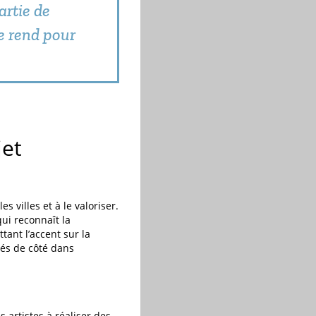
artie de
se rend pour
jet
 villes et à le valoriser.
qui reconnaît la
tant l’accent sur la
sés de côté dans
s artistes à réaliser des