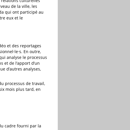
 relations culturelles
veau de la ville, les
da qui ont participé au
tre eux et le
déo et des reportages
onnel·le·s. En outre,
qui analyse le processus
ns et de l’apport d’un
que d’autres analyses,
u processus de travail,
six mois plus tard, en
du cadre fourni par la