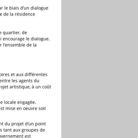
r le biais d’un dialogue
e de la résidence
e quartier, de
i encourage le dialogue.
er l’ensemble de la
ires et aux différentes
 entre les agents du
jet artistique, à un coût
pe locale engagée,
est mise en oeuvre soit
t du projet d’un point
·s tant aux groupes de
ouvernement est