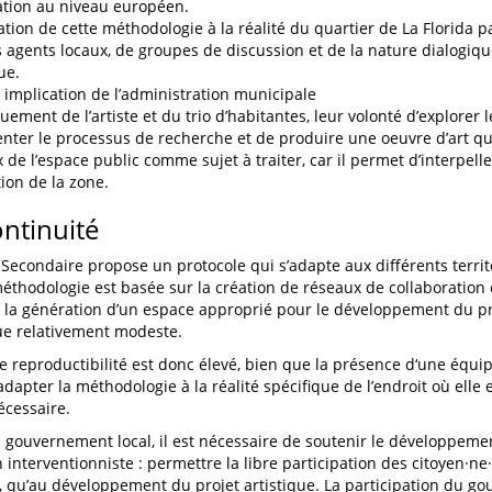
tion au niveau européen.
ation de cette méthodologie à la réalité du quartier de La Florida pa
s agents locaux, de groupes de discussion et de la nature dialogiqu
ue.
e implication de l’administration municipale
uement de l’artiste et du trio d’habitantes, leur volonté d’explorer l
ter le processus de recherche et de produire une oeuvre d’art qu
x de l’espace public comme sujet à traiter, car il permet d’interpell
ion de la zone.
ontinuité
Secondaire propose un protocole qui s’adapte aux différents territo
 méthodologie est basée sur la création de réseaux de collaboration
t la génération d’un espace approprié pour le développement du pro
e relativement modeste.
e reproductibilité est donc élevé, bien que la présence d‘une équi
adapter la méthodologie à la réalité spécifique de l’endroit où elle 
écessaire.
 gouvernement local, il est nécessaire de soutenir le développemen
 interventionniste : permettre la libre participation des citoyen·ne
, qu’au développement du projet artistique. La participation du g