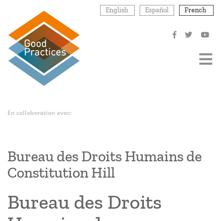
Aller
English
Español
French
au
contenu
principal
En collaboration avec:
Bureau des Droits Humains de
Constitution Hill
Bureau des Droits