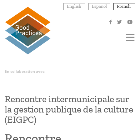
Aller
English
Español
French
au
contenu
principal
En collaboration avec:
Rencontre intermunicipale sur
la gestion publique de la culture
(EIGPC)
Rencontre