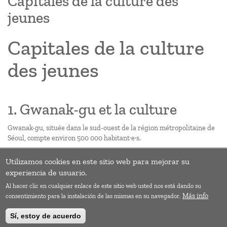
Capitales de la culture des
jeunes
Capitales de la culture
des jeunes
1. Gwanak-gu et la culture
Gwanak-gu, située dans le sud-ouest de la région métropolitaine de
Séoul, compte environ 500 000 habitant·e·s.
Utilizamos cookies en este sitio web para mejorar su
Pagination
Page
››
experiencia de usuario.
suivan
Al hacer clic en cualquier enlace de este sitio web usted nos está dando su
S'abonner à Gouvernance
Más info
consentimiento para la instalación de las mismas en su navegador.
Sí, estoy de acuerdo