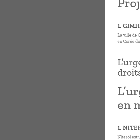
Proj
1. GIM
La ville de
en Corée du
L’urg
droit
L’ur
en m
1. NIT
Niterói est 