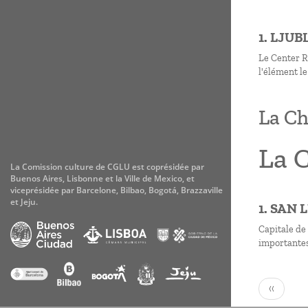
1. LJU
Le Center Ro
l'élément le
La Ch
La C
La Comission culture de CGLU est coprésidée par
Buenos Aires, Lisbonne et la Ville de Mexico, et
viceprésidée par Barcelone, Bilbao, Bogotá, Brazzaville
et Jeju.
1. SAN 
Capitale de 
importante
Paginati
Page
‹‹
précéden