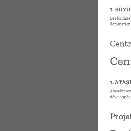
1. BÜY
Les fondate
domination 
Centre
Cent
1. ATA
Ataşehir est
développées
Proje