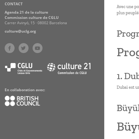
CONTACT
Practices
Avec une pop
Agenda 21 de la culture
plus peuplé
Commission culture de CGLU
Carrer Avinyó, 15 · 08002 Barcelona
Progr
culture@uclg.org
Pro
1. Dub
Dubaï est un
En collaboration avec:
Büyük
Büyü