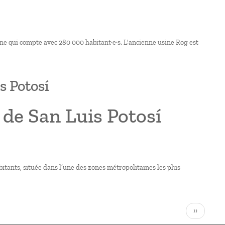
enne qui compte avec 280 000 habitant·e·s. L'ancienne usine Rog est
s Potosí
 de San Luis Potosí
bitants, située dans l’une des zones métropolitaines les plus
Page
››
suivante