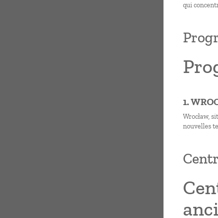
qui concentr
Progr
Pro
1. WRO
Wrocław, sit
nouvelles te
Centr
Cent
anc