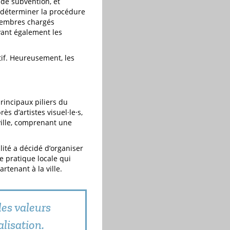
 de subvention, et
déterminer la procédure
 membres chargés
ivant également les
atif. Heureusement, les
rincipaux piliers du
s d’artistes visuel·le·s,
ille, comprenant une
ité a décidé d’organiser
e pratique locale qui
rtenant à la ville.
les valeurs
alisation.