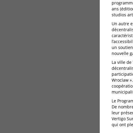
programme 
ans (éditi
studios ar
Un autre e
décentralis
caractéris
l’accessib
un soutien
nouvelle ga
La ville d
décentrali
participati
Wroclaw ».
coopératio
municipalit
Le Program
De nombreu
leur prése
Vertigo Sum
qui ont pl