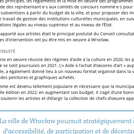
les principes, les règlements et la mise en oeuvre des programmes
e des représentant·e·s aux comités de concours nommé·e·s pour 
e subventions à partir du budget de la ville, et pour proposer des
e travail de gestion des institutions culturelles municipales, en su
tions légales au niveau supérieur et au niveau de l’État.
 apporté aux artistes était le principal postulat du Conseil consult
 d’intervention ont pu être mis en oeuvre à Wrocław.
TINUITÉ
ise en oeuvre réussie des régimes d’aide à la culture en 2020, les p
e sont poursuivis en 2021. L’« Aide à l’achat d’oeuvres d’art » auprè
e, a également donné lieu à un nouveau format organisé dans la v
 des peintures et graphiques achetés.
me est devenu tellement populaire et nécessaire que la municipal
le édition en 2022, en augmentant son budget. Il s’agit d’une bonn
outenir les artistes et d’élargir la collection de chefs-d’oeuvre appa
La ville de Wrocław poursuit stratégiquement 
d'accessibilité, de participation et de décentr