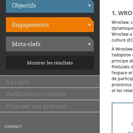
Objectifs
Practices
1. WRO
Wrocław, si
Engagements
dynamique 
Wrocław a 
culture (E
Mots-clefs
À Wrocław,
l’adoption
principe d
Montrer les résultats
Postulats 
l’espace e
de particip
À propos
Main
processus d
et les rela
Publications connexes
navigation
Proposer une pratique
CONTACT
t