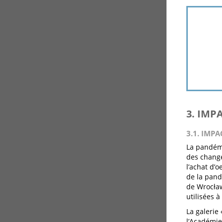
3. IMP
3.1. IMPA
La pandémi
des change
l’achat d’o
de la pand
de Wrocław
utilisées à
La galerie
l’Académie