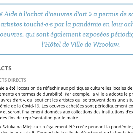
« Aide à l'achat d'oeuvres d'art » a permis de s
artistes touché·e·s par la pandémie en leur ac
oeuvres, qui sont également exposées périod
l'Hôtel de Ville de Wrocław.
ACTS
CTS DIRECTS
e a été l’occasion de réfléchir aux politiques culturelles locales d
ments en termes de durabilité. Par exemple, la ville a adopté le 
euvres d’art », qui soutient les artistes qui se trouvent dans une situ
émie de la Covid-19. Les oeuvres achetées sont périodiquement expo
 et seront finalement données aux collections des institutions d’
 des fins de représentation par le maire.
 « Sztuka na Miejscu » a également été créée pendant la pandémie 
 des beaux-arts E. Geppert de la ville de Wrocław et de la fondati