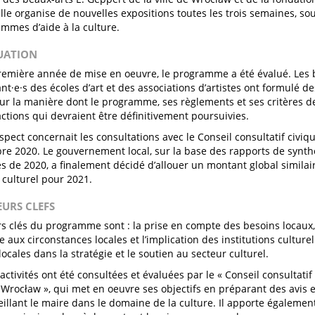
lle organise de nouvelles expositions toutes les trois semaines, sou
mmes d’aide à la culture.
LUATION
remière année de mise en oeuvre, le programme a été évalué. Les bé
nt·e·s des écoles d’art et des associations d’artistes ont formulé
sur la manière dont le programme, ses règlements et ses critères de
 actions qui devraient être définitivement poursuivies.
pect concernait les consultations avec le Conseil consultatif civiqu
e 2020. Le gouvernement local, sur la base des rapports de synth
s de 2020, a finalement décidé d’allouer un montant global similair
 culturel pour 2021.
EURS CLEFS
rs clés du programme sont : la prise en compte des besoins locaux,
aux circonstances locales et l’implication des institutions culturel
 locales dans la stratégie et le soutien au secteur culturel.
activités ont été consultées et évaluées par le « Conseil consultati
 Wrocław », qui met en oeuvre ses objectifs en préparant des avi
eillant le maire dans le domaine de la culture. Il apporte également