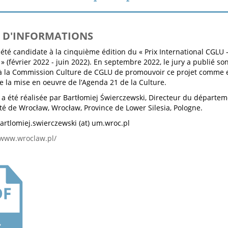
S D'INFORMATIONS
été candidate à la cinquième édition du « Prix International CGLU –
» (février 2022 - juin 2022). En septembre 2022, le jury a publié son
 la Commission Culture de CGLU de promouvoir ce projet comme
e la mise en oeuvre de l’Agenda 21 de la Culture.
e a été réalisée par Bartłomiej Świerczewski, Directeur du départeme
té de Wrocław, Wrocław, Province de Lower Silesia, Pologne.
bartlomiej.swierczewski (at) um.wroc.pl
www.wroclaw.pl/