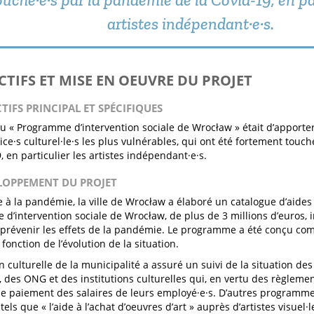
artistes indépendant·e·s.
ECTIFS ET MISE EN OEUVRE DU PROJET
CTIFS PRINCIPAL ET SPÉCIFIQUES
 du « Programme d’intervention sociale de Wrocław » était d’apporte
rice·s culturel·le·s les plus vulnérables, qui ont été fortement touc
, en particulier les artistes indépendant·e·s.
ELOPPEMENT DU PROJET
 à la pandémie, la ville de Wrocław a élaboré un catalogue d’aides 
d’intervention sociale de Wrocław, de plus de 3 millions d’euros, in
prévenir les effets de la pandémie. Le programme a été conçu comm
fonction de l’évolution de la situation.
n culturelle de la municipalité a assuré un suivi de la situation de
s, des ONG et des institutions culturelles qui, en vertu des règlem
e paiement des salaires de leurs employé·e·s. D’autres programme
 tels que « l’aide à l’achat d’oeuvres d’art » auprès d’artistes visuel·l