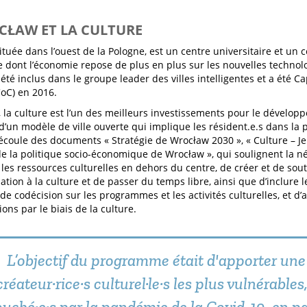
CŁAW ET LA CULTURE
tuée dans l’ouest de la Pologne, est un centre universitaire et un c
dont l’économie repose de plus en plus sur les nouvelles technolog
été inclus dans le groupe leader des villes intelligentes et a été C
CoC) en 2016.
 la culture est l’un des meilleurs investissements pour le dévelo
 d’un modèle de ville ouverte qui implique les résident.e.s dans la 
écoule des documents « Stratégie de Wrocław 2030 », « Culture – Je 
de la politique socio-économique de Wrocław », qui soulignent la n
t les ressources culturelles en dehors du centre, de créer et de so
ation à la culture et de passer du temps libre, ainsi que d’inclure l
e codécision sur les programmes et les activités culturelles, et d’a
tions par le biais de la culture.
L’objectif du programme était d'apporter une
créateur·rice·s culturel·le·s les plus vulnérable
ouché·e·s par la pandémie de la Covid-19, en par