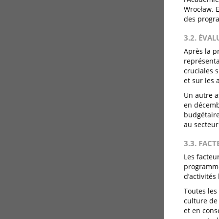
Wrocław. E
des progra
3.2. ÉVA
Après la p
représenta
cruciales 
et sur les
Un autre as
en décembr
budgétaire
au secteur
3.3. FACT
Les facteu
programme 
d’activités
Toutes les 
culture de
et en cons