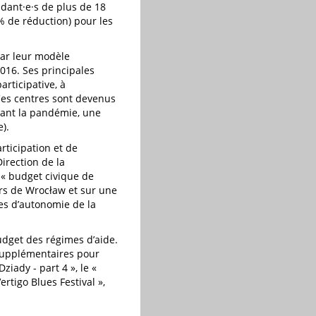
dant·e·s de plus de 18
9% de réduction) pour les
 par leur modèle
2016. Ses principales
rticipative, à
 Ces centres sont devenus
ndant la pandémie, une
e).
rticipation et de
irection de la
e « budget civique de
ers de Wrocław et sur une
res d’autonomie de la
udget des régimes d’aide.
 supplémentaires pour
iady - part 4 », le «
ertigo Blues Festival »,