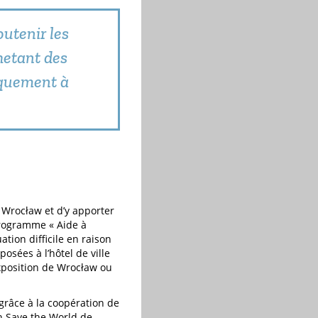
outenir les
hetant des
iquement à
e Wrocław et d’y apporter
programme « Aide à
ation difficile en raison
sées à l’hôtel de ville
exposition de Wrocław ou
grâce à la coopération de
on Save the World de