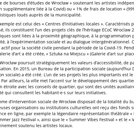
de bourses d’études de Wrocław » soutenant les artistes indépen
on supplémentaire liée à la Covid) ou « 1% de frais de location » (9
tistiques loués auprès de la municipalité.
xemple est celui des « Centres d’initiatives locales ». Caractérisés
é, ils constituent l’un des projets clés de l’héritage ECoC Wroclaw 
tiques sont liées à la proximité géographique, à la programmation pa
ilité, à l’expérimentation sociale et au dialogue intergénérationnel.
 actif pour la société civile pendant la période de la Covid-19. Pe
lerie d’art a été créée, « Sztuka na Miejscu » (Galerie d’art sur plac
e Wrocław poursuit stratégiquement les valeurs d’accessibilité, de pa
sation. En 2015, un Bureau de la participation sociale (aujourd’hui D
on sociale) a été créé. L’un de ses projets les plus importants est l
 Par ailleurs, la ville met l’accent sur le développement des quarti
n étroite avec les conseils de quartier, qui sont des unités auxiliai
é qui consultent les habitant·e·s sur leurs initiatives.
me d’intervention sociale de Wrocław disposait de la totalité du b
ses organisations ou institutions culturelles ont reçu des fonds
nce en ligne, par exemple la légendaire représentation théâtrale « Dz
mer Jazz Festival », ainsi que le « Summer Vibes Festival » et le « V
einement soutenu les artistes locaux.