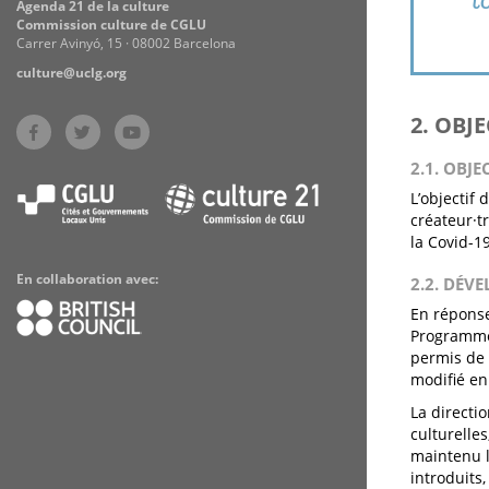
Agenda 21 de la culture
Commission culture de CGLU
Carrer Avinyó, 15 · 08002 Barcelona
culture@uclg.org
2. OBJ
2.1. OBJE
L’objectif
créateur·t
la Covid-19
En collaboration avec:
2.2. DÉV
En réponse
Programme 
permis de 
modifié en 
La directio
culturelle
maintenu l
introduits,