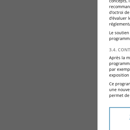
concepts, 
recommand
d’octroi d
d’évaluer l
réglementa
Le soutien
programmes
3.4. CON
Après la m
programme s
par exempl
exposition
Ce program
une nouvel
permet de s