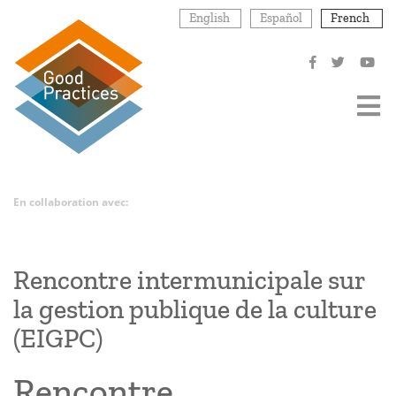
Aller
English
Español
French
au
contenu
principal
En collaboration avec:
Rencontre intermunicipale sur
la gestion publique de la culture
(EIGPC)
Rencontre