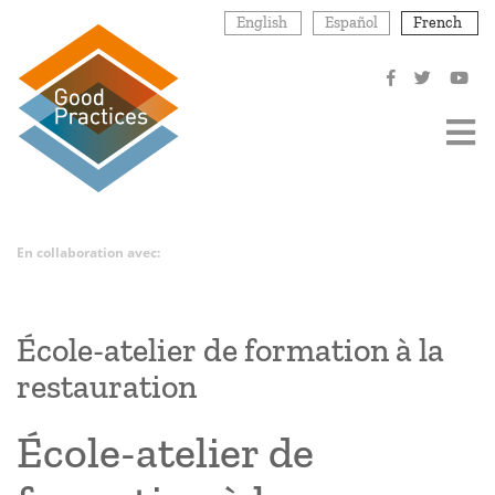
Aller
English
Español
French
au
contenu
principal
En collaboration avec:
École-atelier de formation à la
restauration
École-atelier de