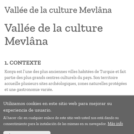
Vallée de la culture Mevlâna
Vallée de la culture
Mevlâna
1. CONTEXTE
Konya est l’une des plus anciennes villes habitées de Turquie et fait
partie des plus grands centres culturels du pays. Son territoire
accueille plusieurs sites archéologiques, zones naturelles protégées
et une gastronomie variée.
Utilizamos cookies en este sitio web para mejorar su
Pagination
Page
››
experiencia de usuario.
suivan
Al hacer clic en cualquier enlace de este sitio web usted nos está dando su
S'abonner à Conservation
Más info
consentimiento para la instalación de las mismas en su navegador.