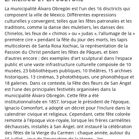
La municipalité Álvaro Obregón est l'un des 16 disctricts qui
composent la ville de Mexico. Différentes expressions
culturelles y convergent, telles que les fêtes patronales et les
traditions, comme la danse des muletiers, les danses des
Chinelos, les feux de « chimos » ou « judas », l'allumage de la «
première cire » pendant la fête du Jour des morts, les tapis
multicolores de Santa Rosa Xochiac, la représentation de la
Passion du Christ pendant les fêtes de Pâques, et bien
d'autres encore ; des exemples d'art sculptural dans l'espace
public et une vaste infrastructure culturelle composée de 10
musées, 23 bibliothèques publiques, 10 théâtres, 15 archives
historiques, 13 cinémas, 3 photothèques, une phonothèque et
18 galeries. Dans ce contexte, la Fête des fleurs de San Ángel
est l'une des principales festivités organisées dans la
municipalité Álvaro Obregón. Cette fête a été
institutionnalisée en 1857, lorsque le président de l'époque,
Ignacio Comonfort, a adopté un décret pour l'inclure dans le
calendrier civique et religieux. Cependant, cette fête colorée
remonte à l'époque vice-royale, lorsque les frères carmélites
déchaussés, installés à San Ángel, ont instauré la célébration
des fêtes de la Vierge du Carmen : chaque année, autour du
16 juillet – jour de l'invocation de la Vierge – les