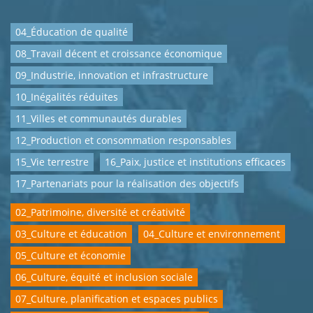
04_Éducation de qualité
08_Travail décent et croissance économique
09_Industrie, innovation et infrastructure
10_Inégalités réduites
11_Villes et communautés durables
12_Production et consommation responsables
15_Vie terrestre
16_Paix, justice et institutions efficaces
17_Partenariats pour la réalisation des objectifs
02_Patrimoine, diversité et créativité
03_Culture et éducation
04_Culture et environnement
05_Culture et économie
06_Culture, équité et inclusion sociale
07_Culture, planification et espaces publics