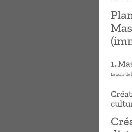
Plan
Mash
(imm
1. Ma
La zone de 
Créat
cultu
Créa