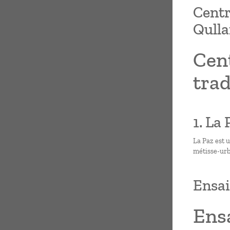
Centr
Qulla
Cent
trad
1. La 
La Paz est u
métisse-urb
Ensai
Ensa