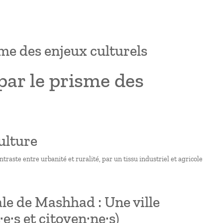
me des enjeux culturels
par le prisme des
ulture
raste entre urbanité et ruralité, par un tissu industriel et agricole
ale de Mashhad : Une ville
e·s et citoyen·ne·s)