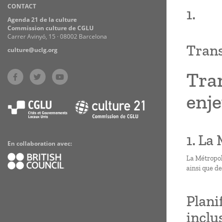
CONTACT
Practices
1.
Agenda 21 de la culture
Commission culture de CGLU
Carrer Avinyó, 15 · 08002 Barcelona
Trans
culture@uclg.org
Tran
enje
1. La
En collaboration avec:
La Métropole
ainsi que d
Plani
inclu