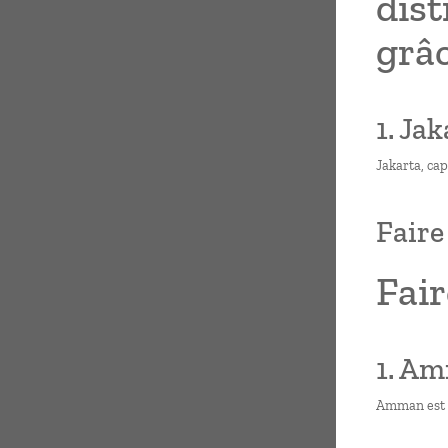
dist
grâc
1. Jak
Jakarta, cap
Faire
Fair
1. Am
Amman est la