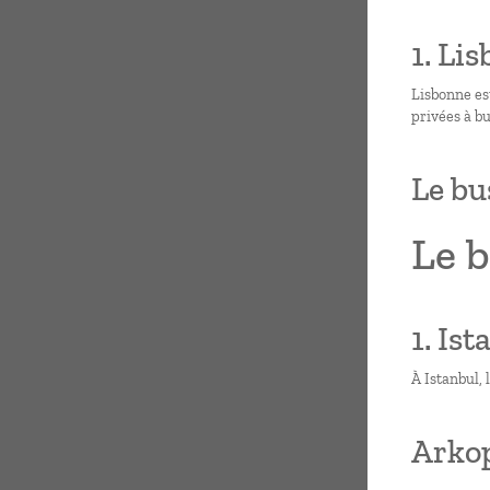
1. Li
Lisbonne est
privées à bu
Le bu
Le b
1. Ist
À Istanbul, 
Arkop