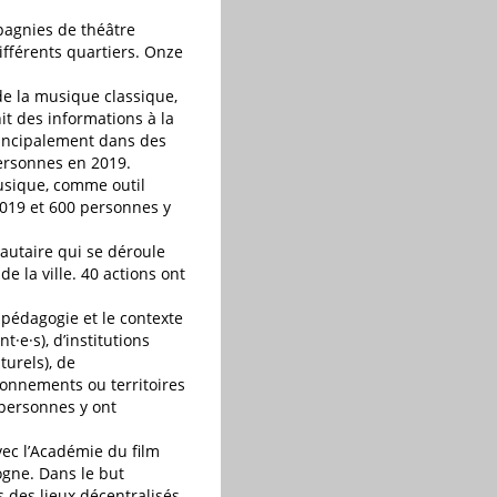
pagnies de théâtre
ifférents quartiers. Onze
de la musique classique,
it des informations à la
principalement dans des
personnes en 2019.
 musique, comme outil
2019 et 600 personnes y
nautaire qui se déroule
e la ville. 40 actions ont
a pédagogie et le contexte
t·e·s), d’institutions
turels), de
vironnements ou territoires
 personnes y ont
ec l’Académie du film
ogne. Dans le but
s des lieux décentralisés