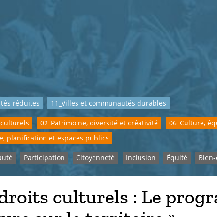
ités réduites
11_Villes et communautés durables
 culturels
02_Patrimoine, diversité et créativité
06_Culture, équ
e, planification et espaces publics
uté
Participation
Citoyenneté
Inclusion
Équité
Bien-
droits culturels : Le pro