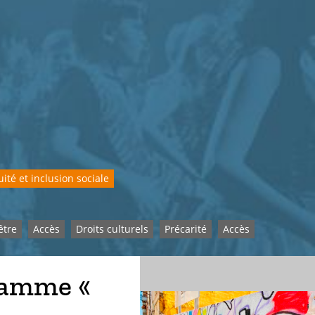
ité et inclusion sociale
être
Accès
Droits culturels
Précarité
Accès
gramme «