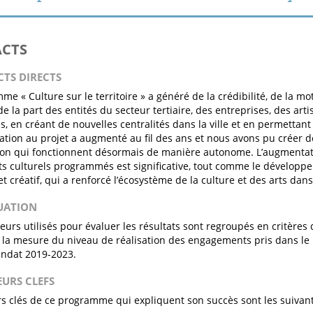
ACTS
CTS DIRECTS
e « Culture sur le territoire » a généré de la crédibilité, de la mot
e la part des entités du secteur tertiaire, des entreprises, des arti
·s, en créant de nouvelles centralités dans la ville et en permettan
pation au projet a augmenté au fil des ans et nous avons pu créer 
ion qui fonctionnent désormais de manière autonome. L’augmentati
 culturels programmés est significative, tout comme le développ
et créatif, qui a renforcé l’écosystème de la culture et des arts dans 
LUATION
teurs utilisés pour évaluer les résultats sont regroupés en critères 
la mesure du niveau de réalisation des engagements pris dans l
andat 2019-2023.
EURS CLEFS
rs clés de ce programme qui expliquent son succès sont les suivant