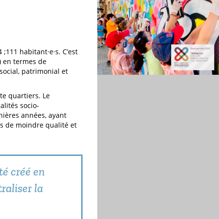
;111 habitant·e·s. C’est
e) en termes de
social, patrimonial et
te quartiers. Le
lités socio-
nières années, ayant
s de moindre qualité et
té créé en
aliser la