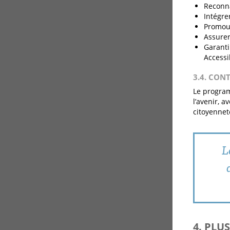
Reconna
Intégre
Promouv
Assurer
Garanti
Accessib
3.4. CON
Le program
l’avenir, a
citoyennet
L
4. PLU