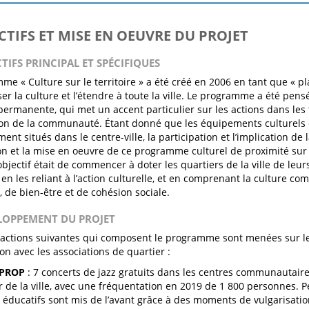
ECTIFS ET MISE EN OEUVRE DU PROJET
CTIFS PRINCIPAL ET SPÉCIFIQUES
me « Culture sur le territoire » a été créé en 2006 en tant que « p
ser la culture et l’étendre à toute la ville. Le programme a été pe
permanente, qui met un accent particulier sur les actions dans les t
ion de la communauté. Étant donné que les équipements culturels d
ent situés dans le centre-ville, la participation et l’implication de l
ion et la mise en oeuvre de ce programme culturel de proximité sur l
’objectif était de commencer à doter les quartiers de la ville de leu
s en les reliant à l’action culturelle, et en comprenant la culture 
, de bien-être et de cohésion sociale.
ELOPPEMENT DU PROJET
 actions suivantes qui composent le programme sont menées sur le 
on avec les associations de quartier :
 PROP
: 7 concerts de jazz gratuits dans les centres communautaires
r de la ville, avec une fréquentation en 2019 de 1 800 personnes. P
 éducatifs sont mis de l’avant grâce à des moments de vulgarisatio