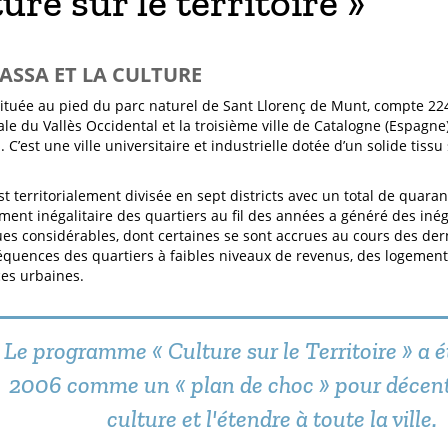
ure sur le territoire »
RASSA ET LA CULTURE
située au pied du parc naturel de Sant Llorenç de Munt, compte 224 
tale du Vallès Occidental et la troisième ville de Catalogne (Espagn
 C’est une ville universitaire et industrielle dotée d’un solide tissu 
st territorialement divisée en sept districts avec un total de quaran
ent inégalitaire des quartiers au fil des années a généré des inéga
s considérables, dont certaines se sont accrues au cours des der
quences des quartiers à faibles niveaux de revenus, des logement
es urbaines.
Le programme « Culture sur le Territoire » a é
2006 comme un « plan de choc » pour décentr
culture et l'étendre à toute la ville.