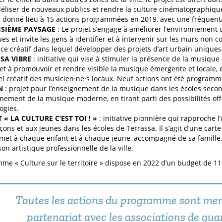
déliser de nouveaux publics et rendre la culture cinématographique
a donné lieu à 15 actions programmées en 2019, avec une fréquent
ISIÈME PAYSAGE
: Le projet s’engage à améliorer l’environnement u
es et invite les gens à identifier et à intervenir sur les murs non co
ce créatif dans lequel développer des projets d’art urbain uniques
SA VIBRE
: initiative qui vise à stimuler la présence de la musique
e, et à promouvoir et rendre visible la musique émergente et locale, 
el créatif des musicien·ne·s locaux. Neuf actions ont été program
N
: projet pour l’enseignement de la musique dans les écoles secon
gnement de la musique moderne, en tirant parti des possibilités off
ogies.
 « LA CULTURE C’EST TOI ! »
: initiative pionnière qui rapproche l’o
çons et aux jeunes dans les écoles de Terrassa. Il s’agit d’une carte
met à chaque enfant et à chaque jeune, accompagné de sa famille, 
son artistique professionnelle de la ville.
me « Culture sur le territoire » dispose en 2022 d’un budget de 11
Toutes les actions du programme sont me
partenariat avec les associations de quar