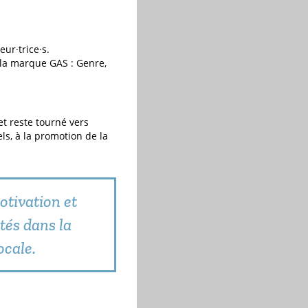
ur·trice·s.
 la marque GAS : Genre,
et reste tourné vers
els, à la promotion de la
otivation et
tés dans la
ocale.