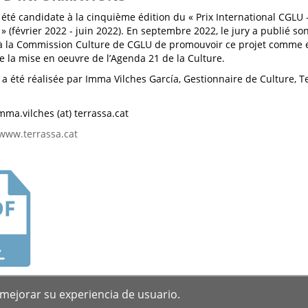
 été candidate à la cinquième édition du « Prix International CGLU –
» (février 2022 - juin 2022). En septembre 2022, le jury a publié son
 la Commission Culture de CGLU de promouvoir ce projet comme
e la mise en oeuvre de l’Agenda 21 de la Culture.
e a été réalisée par Imma Vilches García, Gestionnaire de Culture, T
mma.vilches (at) terrassa.cat
www.terrassa.cat
HARGEMENT
 mejorar su experiencia de usuario.