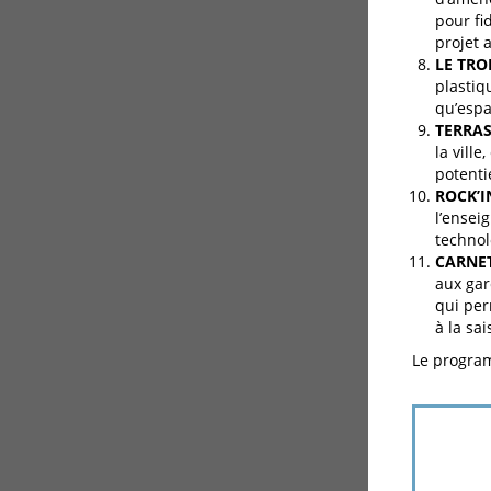
pour fi
projet 
LE TRO
plastiqu
qu’espa
TERRAS
la vill
potenti
ROCK’I
l’ensei
technol
CARNET
aux gar
qui per
à la sai
Le program