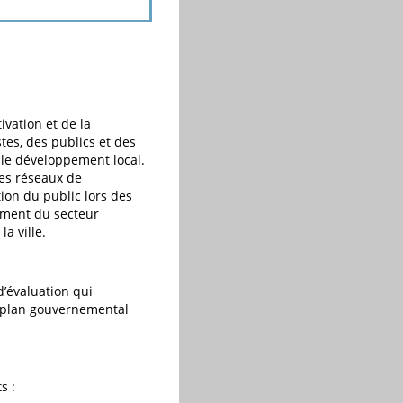
ivation et de la
stes, des publics et des
t le développement local.
des réseaux de
on du public lors des
ement du secteur
la ville.
d’évaluation qui
e plan gouvernemental
s :