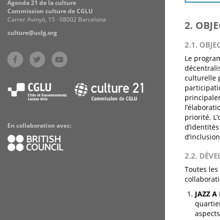
Agenda 21 de la culture
Commission culture de CGLU
Carrer Avinyó, 15 · 08002 Barcelona
2. OBJ
culture@uclg.org
2.1. OBJE
Le program
décentrali
culturelle 
participat
principalem
l’élaborat
priorité. L
En collaboration avec:
d’identité
d’inclusion
2.2. DÉV
Toutes les
collaborati
JAZZ A
quartie
aspects