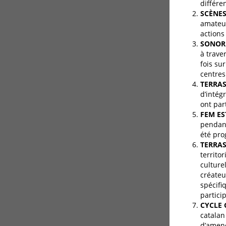
différen
SCÈNES
amateur
actions
SONORI
à trave
fois su
centres
TERRAS
d’intég
ont par
FEM ES
pendant
été pro
TERRAS
territor
culture
créateur
spécifi
partici
CYCLE 
catalan
d’amene