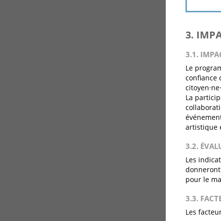
3. IMP
3.1. IMPA
Le programm
confiance d
citoyen·ne
La partici
collaborat
événements
artistique 
3.2. ÉVA
Les indica
donneront 
pour le m
3.3. FACT
Les facteu