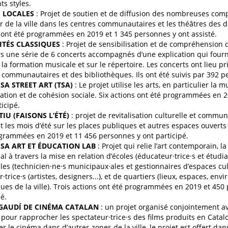
ts styles.
 LOCALES
: Projet de soutien et de diffusion des nombreuses com
 de la ville dans les centres communautaires et les théâtres des d
 ont été programmées en 2019 et 1 345 personnes y ont assisté.
TÉS CLASSIQUES
: Projet de sensibilisation et de compréhension 
rs une série de 6 concerts accompagnés d’une explication qui fourn
r la formation musicale et sur le répertoire. Les concerts ont lieu 
 communautaires et des bibliothèques. Ils ont été suivis par 392 
SA STREET ART (TSA)
: Le projet utilise les arts, en particulier la
ration et de cohésion sociale. Six actions ont été programmées en 
ticipé.
TIU (FAISONS L’ÉTÉ)
: projet de revitalisation culturelle et commu
 les mois d’été sur les places publiques et autres espaces ouverts d
grammées en 2019 et 11 456 personnes y ont participé.
SA ART ET ÉDUCATION LAB
: Projet qui relie l’art contemporain, l
ial à travers la mise en relation d’écoles (éducateur·trice·s et étudian
lles (technicien·ne·s municipaux·ales et gestionnaires d’espaces cul
·trice·s (artistes, designers...), et de quartiers (lieux, espaces, en
ques de la ville). Trois actions ont été programmées en 2019 et 450
pé.
GAUDÍ DE CINÉMA CATALAN
: un projet organisé conjointement av
 pour rapprocher les spectateur·trice·s des films produits en Catal
r le cinéma dans d’autres zones de la ville, le projet est offert dan