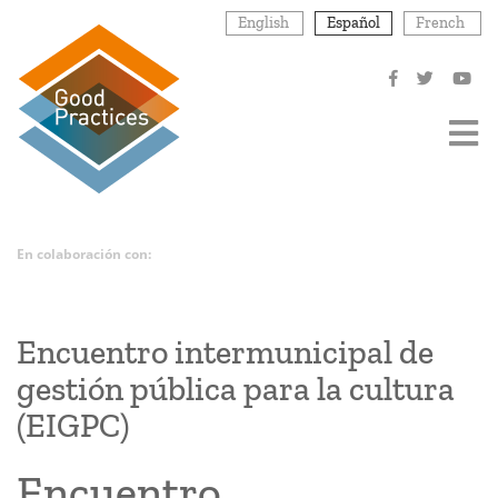
Pasar
English
Español
French
al
contenido
principal
En colaboración con:
Encuentro intermunicipal de
gestión pública para la cultura
(EIGPC)
Encuentro