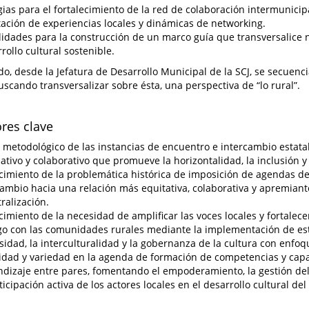
gias para el fortalecimiento de la red de colaboración intermunicipa
ación de experiencias locales y dinámicas de networking.
idades para la construcción de un marco guía que transversalice n
rrollo cultural sostenible.
do, desde la Jefatura de Desarrollo Municipal de la SCJ, se secuenci
buscando transversalizar sobre ésta, una perspectiva de “lo rural”.
ores clave
metodológico de las instancias de encuentro e intercambio estata
pativo y colaborativo que promueve la horizontalidad, la inclusión y 
imiento de la problemática histórica de imposición de agendas des
ambio hacia una relación más equitativa, colaborativa y apremiant
ralización.
imiento de la necesidad de amplificar las voces locales y fortalecer
go con las comunidades rurales mediante la implementación de e
rsidad, la interculturalidad y la gobernanza de la cultura con enfoq
lidad y variedad en la agenda de formación de competencias y cap
ndizaje entre pares, fomentando el empoderamiento, la gestión del 
ticipación activa de los actores locales en el desarrollo cultural del