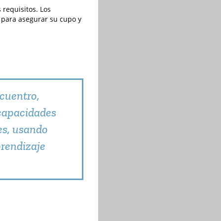
 requisitos. Los
l para asegurar su cupo y
cuentro,
 capacidades
es, usando
prendizaje