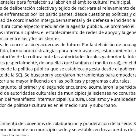
ntales para fortalecer su labor en el ámbito cultural municipal.
s de deliberación colectiva y tejido de red: Para el relevamiento d
 enfrentados por los participantes, desde cuestiones políticas y d
ad de coordinación intergubernamental y de defensa e incidencia
ultura como aspecto medular de la agenda pública. Se promovió e
as intermunicipales, el establecimiento de redes de apoyo y la gen
ncia entre las y los asistentes.
s de concertación y acuerdos de futuro: Por la definición de una a
ida, formulando estrategias para medir avances, estancamientos o 
ntación de la cultura ante las autoridades locales y abordar la int
les (especialmente, de aquellas que habitan el medio rural), en el
eo de la política pública que se establece y gesta desde el gobier
o de la SCJ. Se buscaron y acordaron herramientas para empoderar
zar una mayor influencia en las políticas y programas culturales.
conjunto, el primer y el segundo encuentro, acumularon la partici
ad de autoridades culturales de municipios jaliscienses no conurba
n del “Manifiesto Intermunicipal: Cultura, Localismo y Ruralidad
dor de políticas culturales en el medio rural y suburbano.
cimiento de convenios de colaboración y ponderación de la sede: 
unadamente un municipio sede y se establecen los acuerdos de c
sión financiera.