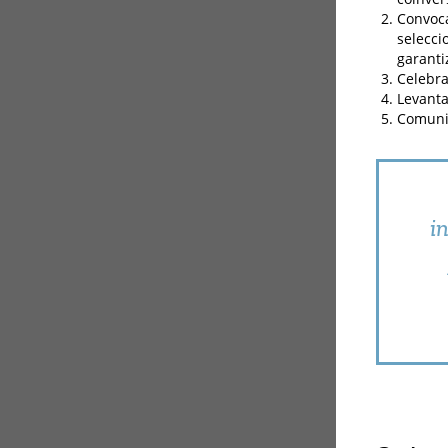
Convoca
selecci
garanti
Celebra
Levanta
Comunic
i