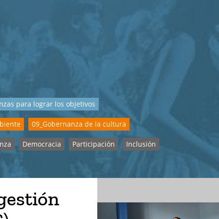
nzas para lograr los objetivos
biente
09_Gobernanza de la cultura
nza
Democracia
Participación
Inclusión
gestión