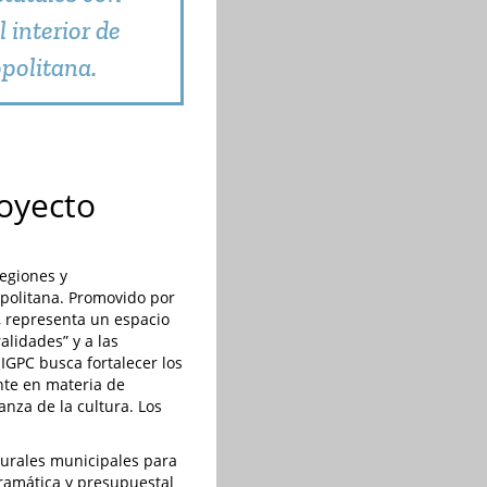
 interior de
opolitana.
royecto
regiones y
opolitana. Promovido por
), representa un espacio
alidades” y a las
EIGPC busca fortalecer los
nte en materia de
anza de la cultura. Los
lturales municipales para
gramática y presupuestal