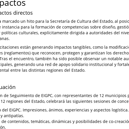
mpactos
actos directos
a marcado un hito para la Secretaría de Cultura del Estado, al pos
 instancia para la formación de competencias sobre diseño, gesti
políticas culturales, explícitamente dirigida a autoridades del nivel
anas.
citaciones están generando impactos tangibles, como la modificac
s (reglamentos) que reconocen, protegen y garantizan los derechos
Tras el encuentro, también ha sido posible observar un notable a
ipales, generando una red de apoyo solidario institucional y forta
tal entre las distintas regiones del Estado.
luación
n de Seguimiento de EIGPC, con representantes de 12 municipios 
 12 regiones del Estado, celebrará las siguientes sesiones de conc
 del EIGPC. Impresiones, ánimos, experiencias y aspectos logística
 y antipatías.
s de contenidos, temáticas, dinámicas y posibilidades de co-creaci
ón.