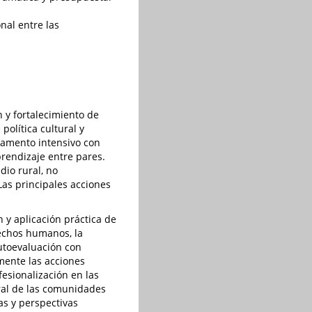
onal entre las
 y fortalecimiento de
olítica cultural y
mpamento intensivo con
prendizaje entre pares.
io rural, no
as principales acciones
 y aplicación práctica de
rechos humanos, la
autoevaluación con
amente las acciones
fesionalización en las
ural de las comunidades
as y perspectivas