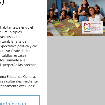
C)
habitantes, siendo el
r 9 municipios
ras cosas, sus
ural, la falta de
pectativa política y civil
ganizar festividades
alcaldías, escasez
tos, sumado a la
l, perpetúa las brechas
ama Estatal de Cultura,
ticas culturales mediante
tóricamente excluidas”.
statales con