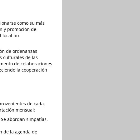
icionarse como su más
ón y promoción de
 local no-
ión de ordenanzas
 culturales de las
umento de colaboraciones
leciendo la cooperación
provenientes de cada
ertación mensual:
. Se abordan simpatías,
ón de la agenda de