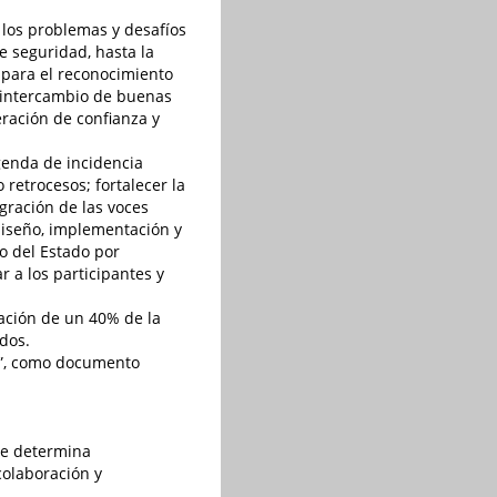
e los problemas y desafíos
e seguridad, hasta la
 para el reconocimiento
l intercambio de buenas
eración de confianza y
genda de incidencia
retrocesos; fortalecer la
egración de las voces
 diseño, implementación y
no del Estado por
 a los participantes y
pación de un 40% de la
dos.
es”, como documento
Se determina
olaboración y