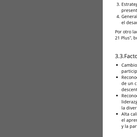
Estrate
present
General
el desa
Por otro la
21 Plus”, 
3.3.Fact
Cambio 
partici
Reconoc
de un c
descent
Reconoc
lideraz
la dive
Alta ca
el apre
y la par