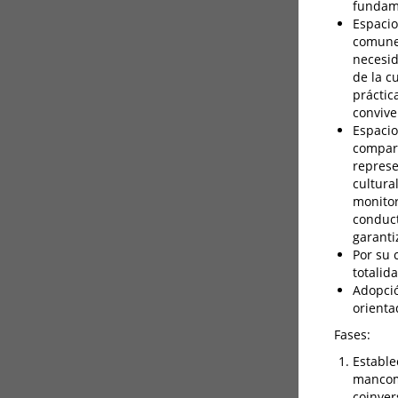
fundame
Espacio
comunes
necesid
de la c
práctic
convive
Espacio
compart
represe
cultura
monitor
conduct
garanti
Por su 
totalid
Adopció
orienta
Fases:
Estable
mancom
coinver