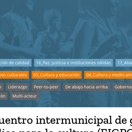
ión de calidad
16_Paz, justicia e instituciones sólidas
17_Alia
os culturales
03_Cultura y educación
04_Cultura y medio am
o
Liderazgo
Peer-to-peer
De abajo hacia arriba
Goberna
ión
Multi-acteur
uentro intermunicipal de 