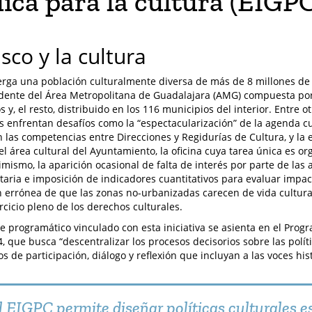
ica para la cultura (EIGP
lisco y la cultura
berga una población culturalmente diversa de más de 8 millones de 
dente del Área Metropolitana de Guadalajara (AMG) compuesta po
y, el resto, distribuido en los 116 municipios del interior. Entre ot
s enfrentan desafíos como la “espectacularización” de la agenda cult
 las competencias entre Direcciones y Regidurías de Cultura, y la ex
el área cultural del Ayuntamiento, la oficina cuya tarea única es or
imismo, la aparición ocasional de falta de interés por parte de las 
aria e imposición de indicadores cuantitativos para evaluar impac
 errónea de que las zonas no-urbanizadas carecen de vida cultura
ercicio pleno de los derechos culturales.
e programático vinculado con esta iniciativa se asienta en el Progr
4, que busca “descentralizar los procesos decisorios sobre las polí
 de participación, diálogo y reflexión que incluyan a las voces his
l EIGPC permite diseñar políticas culturales e