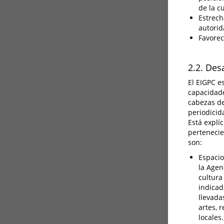
de la c
Estrecha
autorid
Favorec
2.2. Des
El EIGPC e
capacidade
cabezas de
periodicid
Está explí
pertenecie
son:
Espacio
la Agen
cultura
indicad
llevada
artes, 
locales