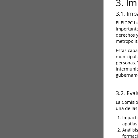
3. I
3.1. Imp
El EIGPC h
importante
derechos y 
metropolit
Estas capa
municipale
personas. 
intermunic
gubernamen
3.2. Eva
La Comisió
una de las
Impacto
apatías
Análisi
formaci