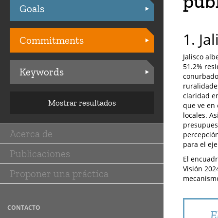
públ
Goals
Practices
1. Ja
Commitments
Jalisco al
51.2% resi
Keywords
conurbados 
ruralidade
claridad en
Mostrar resultados
que ve en 
locales. As
presupuest
Acerca de
percepción
Main
para el ej
Publicaciones
navigation
El encuadr
Visión 202
Proponer una práctica
mecanismos
CONTACTO
E