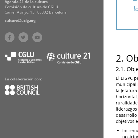
Agenda 21 de la cultura
l
Comisión de cultura de CGLU
Carrer Avinyó, 15 · 08002 Barcelona
culture@uclg.org
2. O
2.1. Obj
El EIGPC p
En colaboración con:
municipali
la Jefatur
horizontal,
ruralidade
liderazgos
desarrollo
objetivos e
Increme
posicio