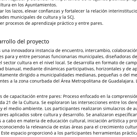
ultura en los Ayuntamientos.
r los lazos, elevar confianzas y fortalecer la relación interinstituci
ades municipales de cultura y la SCJ.
er procesos de aprendizaje práctico y entre pares.
arrollo del proyecto
s una innovadora instancia de encuentro, intercambio, colaboración
s para y entre personas funcionarias municipales, diseñadoras de p
l sector cultura en el nivel local. Se desarrolla en formato de ca
ad bianual, mediante dinámicas participativas, horizontales y de a
citamente dirigido a municipalidades medianas, pequeñas o del med
ntes a la zona conurbada del Área Metropolitana de Guadalajara. L
s de capacitación entre pares: Proceso enfocado en la comprensión
da 21 de la Cultura. Se exploraron las intersecciones entre los de
 y el medio ambiente. Los participantes realizaron simulacros de 
ores aplicados sobre cultura y desarrollo. Se analizaron específic
s a cabo en materia de educación cultural, iniciación artística y pro
reconociendo la relevancia de estas áreas para el crecimiento cult
. Este espacio proporcionó a los participantes herramientas práctic