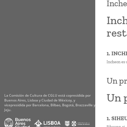
Inche
Inc
rest
1. INC
Incheon es 
Un pr
Un p
La Comisión de Cultura de CGLU está copresidida por
Buenos Aires, Lisboa y Ciudad de Méxicoy, y
vicepresidida por Barcelona, Bilbao, Bogotá, Brazzaville y
Jeju.
1. SIHE
Siheung-si,