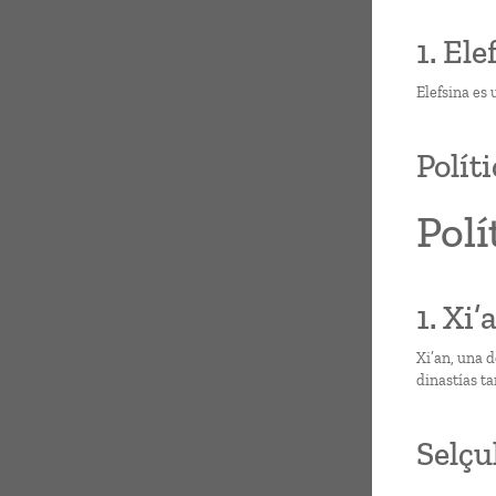
1. Ele
Elefsina es 
Polít
Polí
1. Xi’
Xi’an, una d
dinastías ta
Selçu