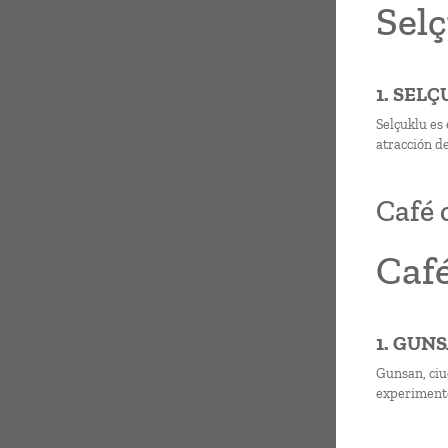
Selç
1. SEL
Selçuklu es
atracción de
Café 
Café
1. GUN
Gunsan, ciu
experimentó