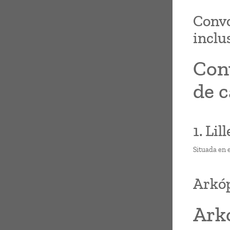
Convo
inclus
Con
de c
1. Lil
Situada en e
Arkóp
Arkó