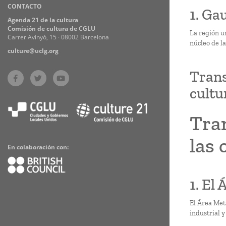
CONTACTO
Practices
1. Ga
Agenda 21 de la cultura
Comisión de cultura de CGLU
La región u
Carrer Avinyó, 15 · 08002 Barcelona
núcleo de l
culture@uclg.org
Trans
cultu
Tran
las 
En colaboración con:
1. El
El Área Met
industrial 