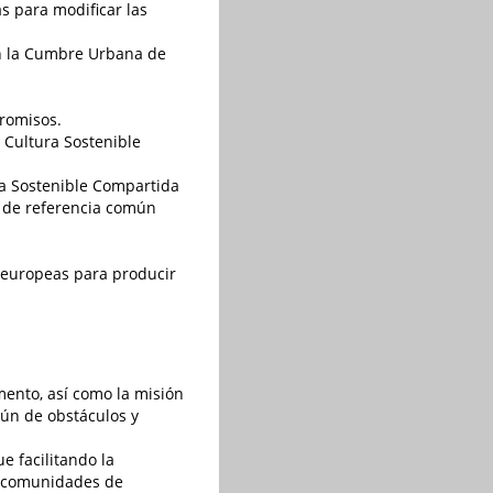
s para modificar las
 en la Cumbre Urbana de
romisos.
 Cultura Sostenible
a Sostenible Compartida
o de referencia común
 europeas para producir
mento, así como la misión
mún de obstáculos y
e facilitando la
do comunidades de