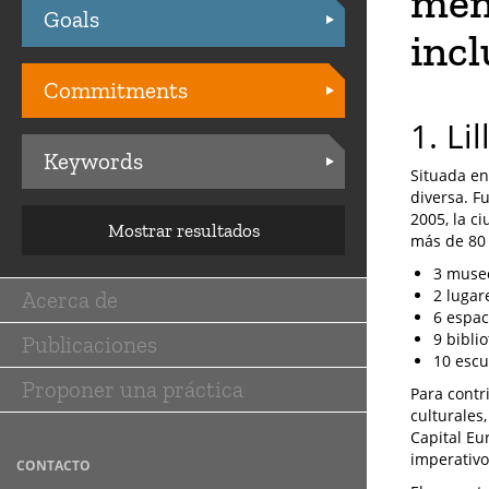
men
Goals
Practices
incl
Commitments
1. Lil
Keywords
Situada en
diversa. F
2005, la ci
Mostrar resultados
más de 80 
3 museo
2 lugar
Acerca de
Main
6 espac
9 bibli
Publicaciones
navigation
10 escu
Proponer una práctica
Para contr
culturales
Capital Eu
imperativos
CONTACTO