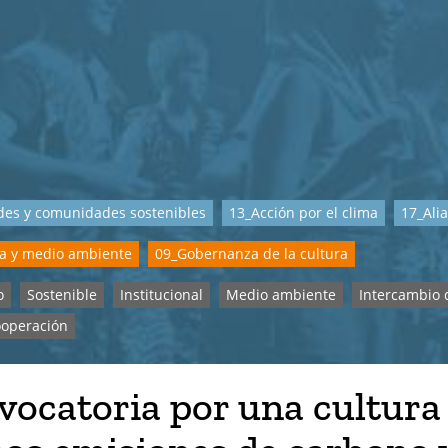
des y comunidades sostenibles
13_Acción por el clima
17_Alia
ra y medio ambiente
09_Gobernanza de la cultura
o
Sostenible
Institucional
Medio ambiente
Intercambio 
operación
vocatoria por una cultura