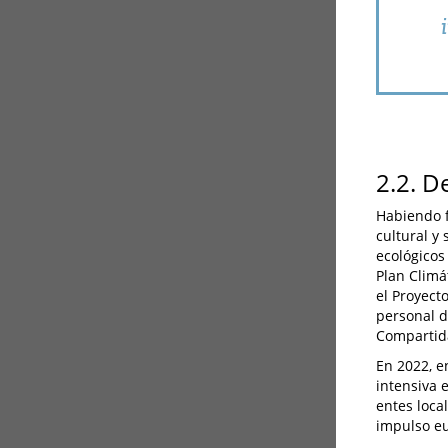
2.2. D
Habiendo f
cultural y
ecológicos
Plan Climát
el Proyect
personal d
Compartida
En 2022, e
intensiva 
entes loca
impulso eu