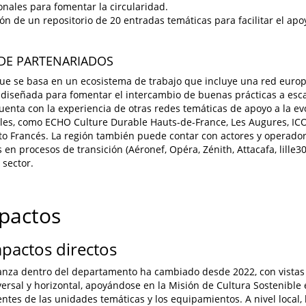
onales para fomentar la circularidad.
ión de un repositorio de 20 entradas temáticas para facilitar el apo
 DE PARTENARIADOS
ue se basa en un ecosistema de trabajo que incluye una red euro
, diseñada para fomentar el intercambio de buenas prácticas a esca
enta con la experiencia de otras redes temáticas de apoyo a la evo
les, como ECHO Culture Durable Hauts-de-France, Les Augures, ICO
tuto Francés. La región también puede contar con actores y operado
 en procesos de transición (Aéronef, Opéra, Zénith, Attacafa, lille3
 sector.
mpactos
mpactos directos
nza dentro del departamento ha cambiado desde 2022, con vistas 
ersal y horizontal, apoyándose en la Misión de Cultura Sostenible 
entes de las unidades temáticas y los equipamientos. A nivel local, 