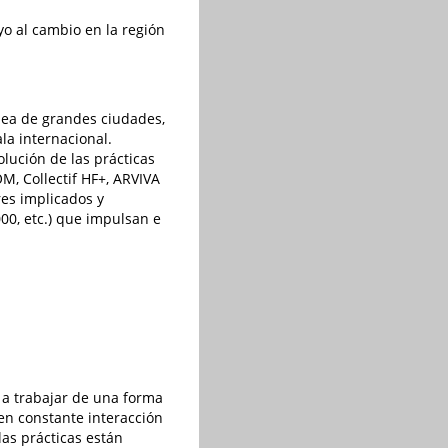
yo al cambio en la región
pea de grandes ciudades,
la internacional.
lución de las prácticas
M, Collectif HF+, ARVIVA
res implicados y
000, etc.) que impulsan e
a trabajar de una forma
en constante interacción
las prácticas están