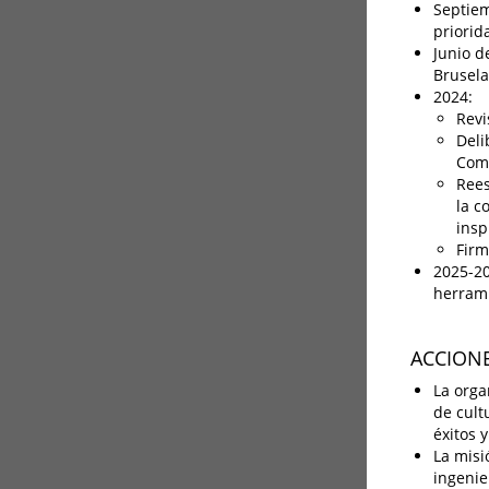
Septiem
priorid
Junio d
Brusela
2024:
Revi
Deli
Comp
Rees
la c
insp
Firm
2025-20
herram
ACCIONE
La orga
de cult
éxitos 
La misi
ingenie