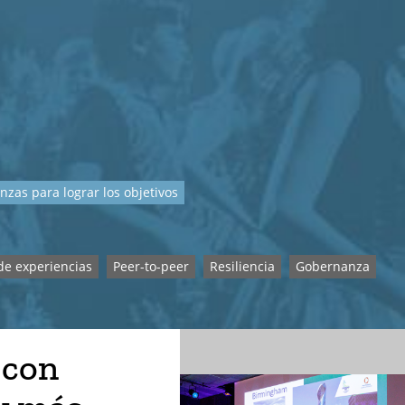
nzas para lograr los objetivos
de experiencias
Peer-to-peer
Resiliencia
Gobernanza
 con