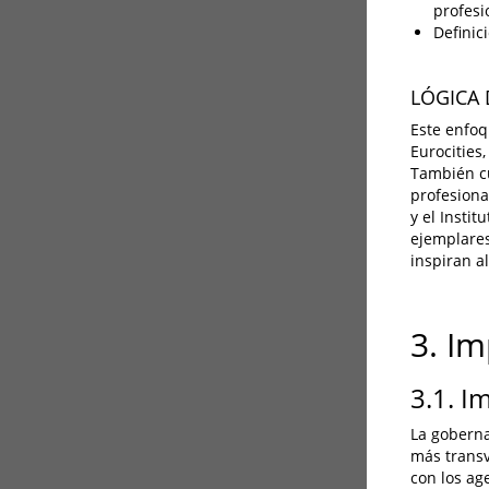
profesi
Definic
LÓGICA
Este enfoq
Eurocities
También cu
profesiona
y el Insti
ejemplares
inspiran al
3. I
3.1. I
La goberna
más transv
con los ag