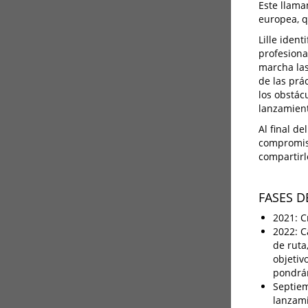
Este llama
europea, q
Lille iden
profesiona
marcha las
de las prác
los obstác
lanzamient
Al final d
compromiso
compartirl
FASES D
2021: C
2022: C
de ruta
objetiv
pondrán
Septiem
lanzami