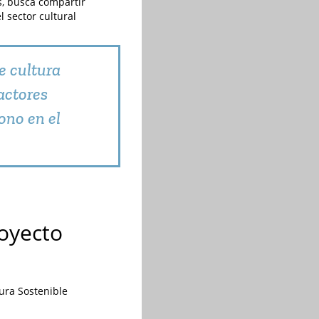
s, busca compartir
l sector cultural
e cultura
 actores
ono en el
royecto
tura Sostenible