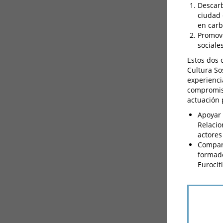
Descarb
ciudad 
en carb
Promove
sociale
Estos dos 
Cultura So
experienci
compromiso
actuación 
Apoyar 
Relacio
actores
Compart
formado
Eurociti