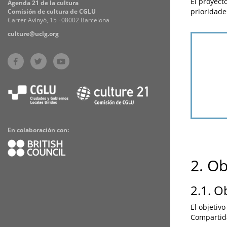
El proyect
Agenda 21 de la cultura
prioridade
Comisión de cultura de CGLU
Carrer Avinyó, 15 · 08002 Barcelona
culture@uclg.org
En colaboración con:
2. O
2.1. O
El objetivo
Compartida