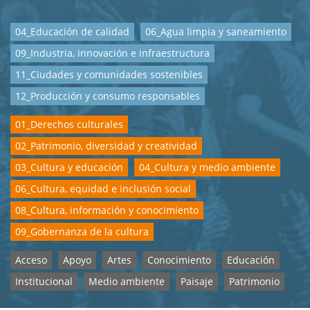
04_Educación de calidad
06_Agua limpia y saneamiento
09_Industria, innovación e infraestructura
11_Ciudades y comunidades sostenibles
12_Producción y consumo responsables
01_Derechos culturales
02_Patrimonio, diversidad y creatividad
03_Cultura y educación
04_Cultura y medio ambiente
06_Cultura, equidad e inclusión social
08_Cultura, información y conocimiento
09_Gobernanza de la cultura
Acceso
Apoyo
Artes
Conocimiento
Educación
Institucional
Medio ambiente
Paisaje
Patrimonio