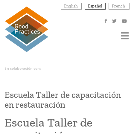
Pasar
English
Español
French
al
contenido
principal
En colaboración con:
Escuela Taller de capacitación
en restauración
Escuela Taller de