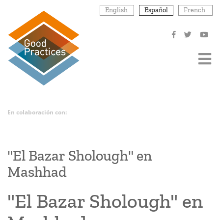
Pasar
English
Español
French
al
contenido
principal
En colaboración con:
"El Bazar Sholough" en
Mashhad
"El Bazar Sholough" en