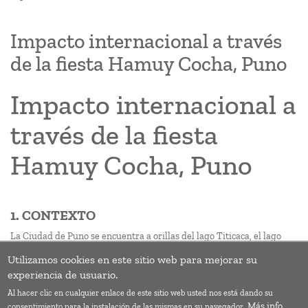
Impacto internacional a través
de la fiesta Hamuy Cocha, Puno
Impacto internacional a
través de la fiesta
Hamuy Cocha, Puno
1. CONTEXTO
La Ciudad de Puno se encuentra a orillas del lago Titicaca, el lago
navegable más alto del mundo, a una altitud de 3860m sobre el nivel
Utilizamos cookies en este sitio web para mejorar su
del mar. Puno es considerada la capital folclórica del Perú, pues
experiencia de usuario.
concentra la mayor cantidad de danzas de todo el país.
Al hacer clic en cualquier enlace de este sitio web usted nos está dando su
Suscribirse a 06_Agua limpia y saneamiento
Más info
consentimiento para la instalación de las mismas en su navegador.