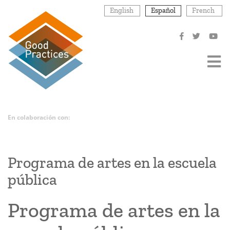
Pasar
English
Español
French
al
contenido
principal
En colaboración con:
Programa de artes en la escuela
pública
Programa de artes en la