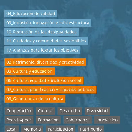
04_Educación de calidad
09_Industria, innovación e infraestructura
10_Reducción de las desigualdades
11_Ciudades y comunidades sostenibles
17_Alianzas para lograr los objetivos
02_Patrimonio, diversidad y creatividad
03_Cultura y educación
06_Cultura, equidad e inclusión social
07_Cultura, planificación y espacios públicos
09_Gobernanza de la cultura
Cooperación
Cultura
Desarrollo
Diversidad
Peer-to-peer
Formación
Gobernanza
Innovación
Local
Memoria
Participación
Patrimonio