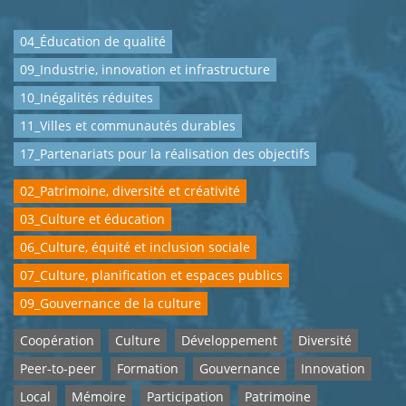
04_Éducation de qualité
09_Industrie, innovation et infrastructure
10_Inégalités réduites
11_Villes et communautés durables
17_Partenariats pour la réalisation des objectifs
02_Patrimoine, diversité et créativité
03_Culture et éducation
06_Culture, équité et inclusion sociale
07_Culture, planification et espaces publics
09_Gouvernance de la culture
Coopération
Culture
Développement
Diversité
Peer-to-peer
Formation
Gouvernance
Innovation
Local
Mémoire
Participation
Patrimoine