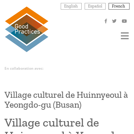
Aller
English
Español
French
au
contenu
principal
En collaboration avec:
Village culturel de Huinnyeoul à
Yeongdo-gu (Busan)
Village culturel de