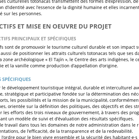
ues culturelles totonacas transmettent des formes d’expression, de 
on d’identité avec l’essence de la dignité humaine et elles incarn
é sur les personnes.
ECTIFS ET MISE EN OEUVRE DU PROJET
CTIFS PRINCIPAUX ET SPÉCIFIQUES
ifs sont de promouvoir le tourisme culturel durable et son impact
 aussi de positionner les attraits culturels totonacas tels que ses 
a zone archéologique « El Tajín », le Centre des arts indigènes, le c
e et la vanille comme production d’appellation d’origine.
S SPÉCIFIQUES
er le développement touristique intégral, durable et interculturel av
ve, stratégique et participative fondée sur la détermination des néce
forts, les possibilités et la mission de la municipalité, conformémen
es, orientée sur la définition des politiques, des objectifs et des st
er les efforts des trois niveaux de gouvernement, à travers des pr
sant un modèle de suivi et d’évaluation des résultats spécifiques.
le travail dans tous les domaines de notre administration dans le 
ntations, de l’efficacité, de la transparence et de la redevabilité.
 l’ordre pour le bien vivre ensemble et la sécurité des habitant·e·s e