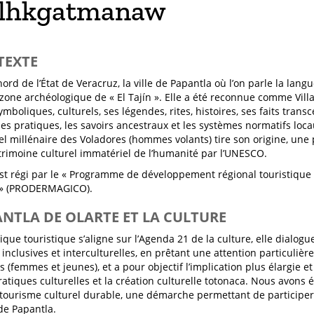
lhkgatmanaw
TEXTE
ord de l’État de Veracruz, la ville de Papantla où l’on parle la lang
 zone archéologique de « El Tajín ». Elle a été reconnue comme Vil
ymboliques, culturels, ses légendes, rites, histoires, ses faits tran
es pratiques, les savoirs ancestraux et les systèmes normatifs locau
uel millénaire des Voladores (hommes volants) tire son origine, une
imoine culturel immatériel de l’humanité par l’UNESCO.
est régi par le « Programme de développement régional touristique 
» (PRODERMAGICO).
ANTLA DE OLARTE ET LA CULTURE
ique touristique s’aligne sur l’Agenda 21 de la culture, elle dialogu
 inclusives et interculturelles, en prêtant une attention particuliè
 (femmes et jeunes), et a pour objectif l’implication plus élargie et
ratiques culturelles et la création culturelle totonaca. Nous avons
tourisme culturel durable, une démarche permettant de participer e
 de Papantla.