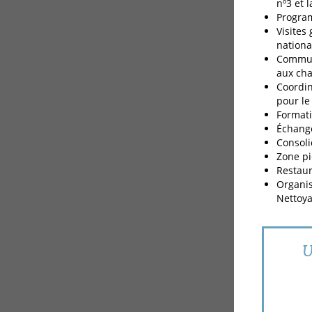
nº3 et 
Progra
Visites
nationa
Communi
aux cha
Coordin
pour le
Formati
Échange
Consoli
Zone pi
Restaur
Organis
Nettoya
U