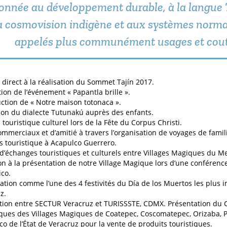
onnée au développement durable, à la langue 
a cosmovision indigène et aux systèmes normat
appelés plus communément usages et cou
 direct à la réalisation du Sommet Tajín 2017.
tion de l’événement « Papantla brille ».
ction de « Notre maison totonaca ».
on du dialecte Tutunakú auprès des enfants.
n touristique culturel lors de la Fête du Corpus Christi.
ommerciaux et d’amitié à travers l’organisation de voyages de famili
s touristique à Acapulco Guerrero.
d’échanges touristiques et culturels entre Villages Magiques du M
ion à la présentation de notre Village Magique lors d’une conférence
co.
pation comme l’une des 4 festivités du Día de los Muertos les plus i
z.
ion entre SECTUR Veracruz et TURISSSTE, CDMX. Présentation du 
iques des Villages Magiques de Coatepec, Coscomatepec, Orizaba, P
co de l’État de Veracruz pour la vente de produits touristiques.