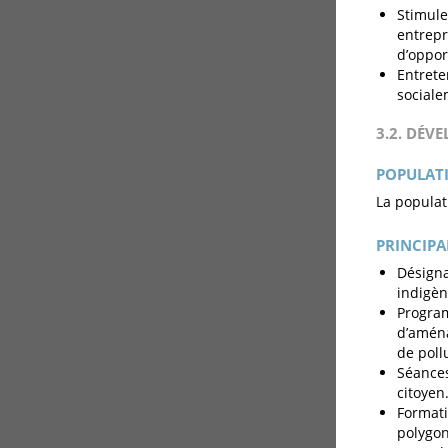
Stimule
entrepr
d’oppor
Entrete
sociale
3.2. DÉV
POPULATI
La populat
PRINCIPA
Désigna
indigèn
Program
d’aména
de poll
Séances
citoyen
Formati
polygona