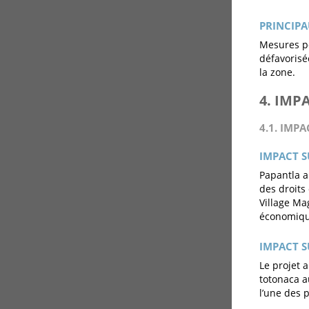
PRINCIPA
Mesures po
défavorisé
la zone.
4. IMP
4.1. IMPA
IMPACT S
Papantla a
des droits
Village Ma
économiqu
IMPACT S
Le projet 
totonaca au
l’une des 