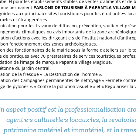
label H pour les établissements stables de ventes d’aliments et de 
mme permanent
PARLONS DE TOURISME À PAPANTLA VILLAGE 
 guidées aux principaux sites touristiques pour les étudiant·e·s locau
ux·les et étranger·ère·s.
cation pour les travaux de diffusion, prévention, soutien et prés
ngements climatiques ou avis importants de la zone archéologique 
ation d’actions avec les dirigeant·e·s de l’Institut national d’anthro
 bon fonctionnement des zones archéologiques.
on des fonctionnaires de la mairie sous la forme d’ateliers sur le t
 de pratiques avec 70 prestataires de services touristiques profes
dation de l’image de marque Papantla Village Magique.
étonne du jardin central.
ation de la fresque « La Destruction de l’homme ».
ation des Campagnes permanentes de nettoyage « Fermeté contre l
ge de pylônes », « Contre la pollution visuelle » et « Régulariser la
n aspect positif est la professionnalisation cr
agent·e·s culturel·le·s locaux·les, la revalori
patrimoine matériel et immatériel, et la trans