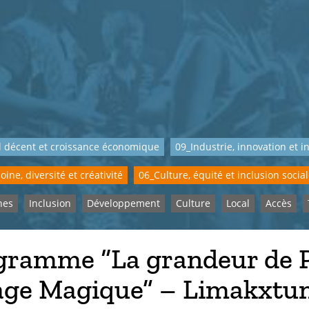
l décent et croissance économique
09_Industrie, innovation et i
ine, diversité et créativité
06_Culture, équité et inclusion socia
nes
Inclusion
Développement
Culture
Local
Accès
gramme “La grandeur de P
lage Magique” – Limakxt