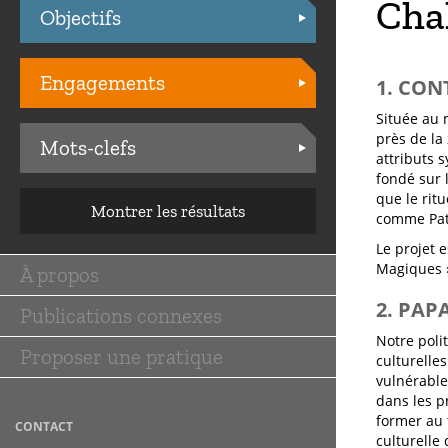
Cha
Objectifs
Practices
Engagements
1. CON
Située au n
près de la
Mots-clefs
attributs s
fondé sur l
que le rit
Montrer les résultats
comme Patr
Le projet 
Magiques 
À propos
Main
2. PAP
Publications connexes
navigation
Notre polit
Proposer une pratique
culturelles
vulnérables
dans les p
former au 
CONTACT
culturelle