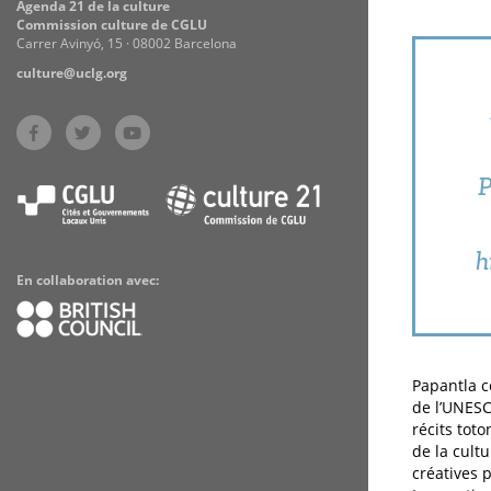
Agenda 21 de la culture
Commission culture de CGLU
Carrer Avinyó, 15 · 08002 Barcelona
culture@uclg.org
P
h
En collaboration avec:
Papantla c
de l’UNESC
récits tot
de la cult
créatives p