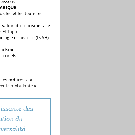
boissons.
MAGIQUE
.
x·les et les touristes
ervation du tourisme face
El Tajín.
pologie et histoire (INAH)
ourisme.
sionnels.
es ordures », «
 vente ambulante ».
oissante des
sation du
versalité