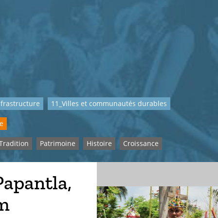
nfrastructure
11_Villes et communautés durables
le
Tradition
Patrimoine
Histoire
Croissance
apantla,
um