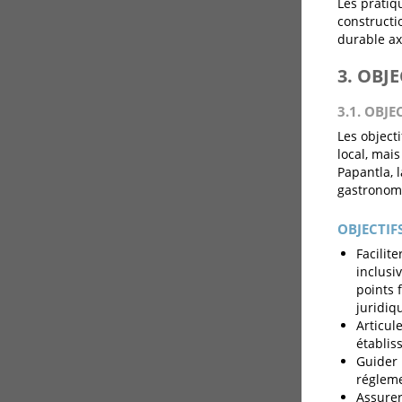
Les pratiq
constructi
durable ax
3. OBJ
3.1. OBJE
Les object
local, mais
Papantla, l
gastronomi
OBJECTIF
Facilit
inclusi
points 
juridiqu
Articul
établis
Guider 
régleme
Assurer