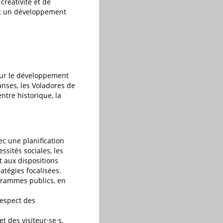
créativité et de
ent un développement
 sur le développement
danses, les Voladores de
entre historique, la
ec une planification
ssités sociales, les
t aux dispositions
ratégies focalisées.
ogrammes publics, en
respect des
t des visiteur·se·s.