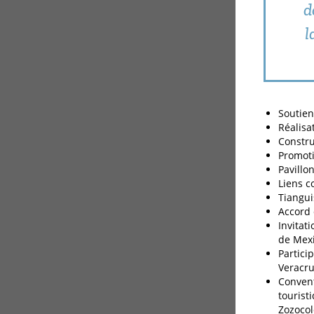
d
l
Soutien
Réalisa
Constru
Promoti
Pavillo
Liens c
Tiangui
Accord 
Invitat
de Mexi
Partici
Veracru
Convent
tourist
Zozocol