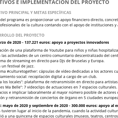
ETIVOS E IMPLEMENTACIÓN DEL PROYECTO
TIVO PRINCIPAL Y METAS ESPECÍFICAS
o del programa es proporcionar un apoyo financiero directo, concreto
rofesionales de la cultura contando con el apoyo de instituciones y 
ARROLLO DEL PROYECTO
rzo de 2020 - 137.221 euros: apoyo a proyectos innovadores
ación de una plataforma de Youtube para niños y niñas hospitaliz
 las actividades de un centro comunitario descentralizado del cent
rma de streaming en directo para DJs de Bruselas y Europa.
 un festival de jazz.
rma #culturetogether: cápsulas de vídeo dedicadas a los actores cu
iamiento social: recopilación digital a cargo de un club.
a los locales”: plataforma de retransmisión en directo para artistas
les Ma Belle”: 7 videoclips de actuaciones en 7 espacios culturales.
acios e implicar laboralmente al mayor número posible de actores d
ón y retransmisión de conciertos de órgano en 5 ciudades europea
3: mayo de 2020 y septiembre de 2020 - 300.000 euros: apoyo al e
 tuvieron lugar al inicio de la pandemia, cuando la actividad cultur
ió a una quincena de espacios culturales (museos, teatros, centros 