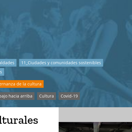
aldades
11_Ciudades y comunidades sostenibles
os
rnanza de la cultura
bajo hacia arriba
Cultura
Covid-19
lturales