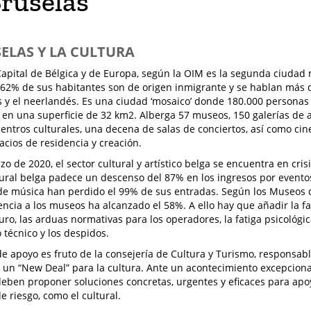
Bruselas
SELAS Y LA CULTURA
Capital de Bélgica y de Europa, según la OIM es la segunda ciudad
62% de sus habitantes son de origen inmigrante y se hablan más 
s y el neerlandés. Es una ciudad ‘mosaico’ donde 180.000 personas
 en una superficie de 32 km2. Alberga 57 museos, 150 galerías de ar
 centros culturales, una decena de salas de conciertos, así como cin
pacios de residencia y creación.
o de 2020, el sector cultural y artístico belga se encuentra en cri
tural belga padece un descenso del 87% en los ingresos por eventos
 de música han perdido el 99% de sus entradas. Según los Museos 
tencia a los museos ha alcanzado el 58%. A ello hay que añadir la f
turo, las arduas normativas para los operadores, la fatiga psicológic
técnico y los despidos.
de apoyo es fruto de la consejería de Cultura y Turismo, responsab
un “New Deal” para la cultura. Ante un acontecimiento excepcional
eben proponer soluciones concretas, urgentes y eficaces para apoy
e riesgo, como el cultural.