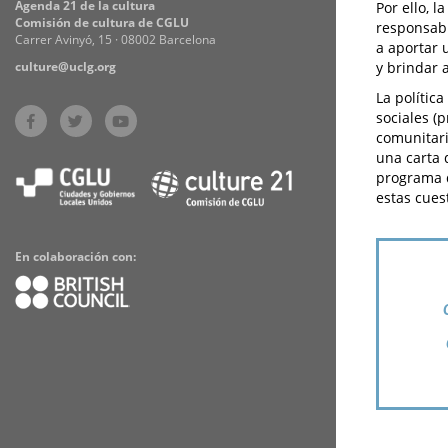
Agenda 21 de la cultura
Por ello, 
Comisión de cultura de CGLU
responsabl
Carrer Avinyó, 15 · 08002 Barcelona
a aportar 
culture@uclg.org
y brindar a
La polític
sociales (
comunitari
una carta 
programa d
estas cues
En colaboración con: