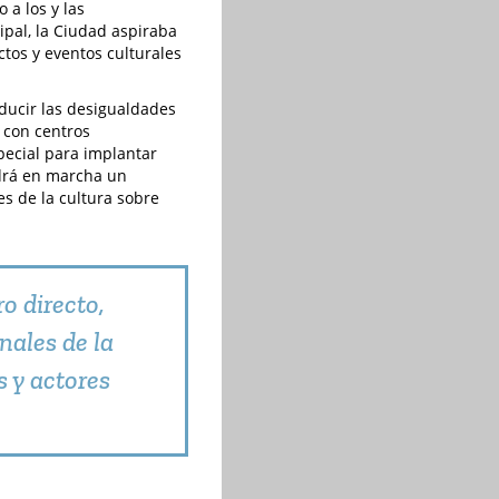
 a los y las
ipal, la Ciudad aspiraba
ctos y eventos culturales
educir las desigualdades
s con centros
special para implantar
ndrá en marcha un
s de la cultura sobre
o directo,
onales de la
s y actores