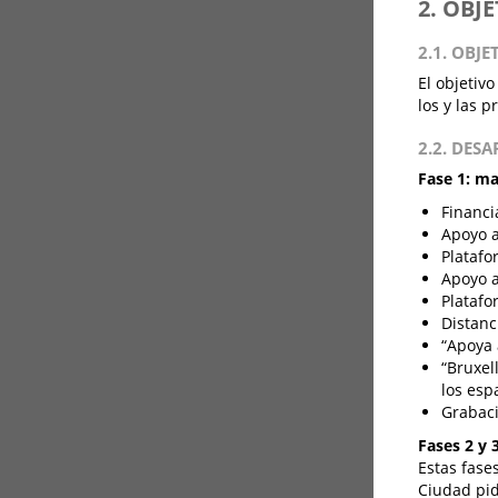
2. OBJ
2.1. OBJE
El objetiv
los y las p
2.2. DES
Fase 1: ma
Financi
Apoyo a
Platafo
Apoyo a
Platafo
Distanc
“Apoya 
“Bruxel
los esp
Grabaci
Fases 2 y 
Estas fases
Ciudad pid