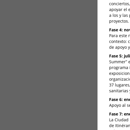
conciertos
apoyar el e
a los y la
proyectos.
Fase 4: no
Para este 
contexto: 
de apoyo y
Fase 5: ju
Summer” es
programa in
exposicione
organizaci
37 lugares
sanitarias
Fase 6: en
Apoyo al s
Fase 7: en
La Ciudad 
de Itinéra