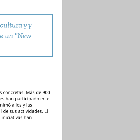
cultura y y
de un "New
as concretas. Más de 900
les han participado en el
nimó a los y las
 de sus actividades. El
iniciativas han