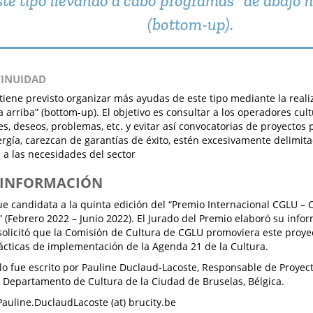
ste tipo llevando a cabo programas "de abajo h
(bottom-up).
TINUIDAD
tiene previsto organizar más ayudas de este tipo mediante la real
a arriba” (bottom-up). El objetivo es consultar a los operadores cul
s, deseos, problemas, etc. y evitar así convocatorias de proyectos 
gía, carezcan de garantías de éxito, estén excesivamente delimit
a las necesidades del sector
S INFORMACIÓN
ue candidata a la quinta edición del “Premio Internacional CGLU –
” (Febrero 2022 – Junio 2022). El Jurado del Premio elaboró su info
solicitó que la Comisión de Cultura de CGLU promoviera este proy
cticas de implementación de la Agenda 21 de la Cultura.
ulo fue escrito por Pauline Duclaud-Lacoste, Responsable de Proyect
, Departamento de Cultura de la Ciudad de Bruselas, Bélgica.
Pauline.DuclaudLacoste (at) brucity.be