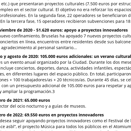
, etc.) que presentaran proyectos culturales (7.500 euros por estruc
mpleo en el sector cultural. El objetivo no era reforzar los espacio
s profesionales. En la segunda fase, 22 operadores se beneficiaron 
 En la tercera fase, 15 operadores recibieron subvenciones para 18
viembre de 2020 - 51.620 euros: apoyo a proyectos innovadores
nuevo confinamiento, Bruselas ha apoyado 7 nuevos proyectos cult
conciertos en línea, encuentros entre residentes desde sus balcone
 agradecimiento al personal sanitario...
lio y agosto de 2020: 105.000 euros adicionales: un verano cultural
 un evento anual organizado por la Ciudad. Durante los dos mese
cluye conciertos, deportes, danza, actividades infantiles, espectácu
s, en diferentes lugares del espacio público. En total, participaron
ones + 100 trabajadores/as + 20 técnicos/as. Durante 45 días, se c
, con un presupuesto adicional de 105.000 euros para respetar y a
 y ampliar la programación.3
ero de 2021: 65.000 euros
ector del ocio nocturno y a guías de museos.
ero de 2022: 69.550 euros en proyectos innovadores
desea seguir apoyando proyectos innovadores como el Festival de 
nce asbl”, el proyecto Música para todos los públicos en el Atomium,