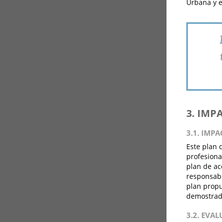
Urbana y el
3. IMP
3.1. IMP
Este plan 
profesiona
plan de ac
responsabl
plan propu
demostrado
3.2. EVA