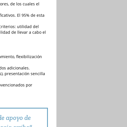
res, de los cuales el
icativos. El 95% de esta
iterios: utilidad del
lidad de llevar a cabo el
iento, flexibilización
dos adicionales.
), presentación sencilla
ubvencionados por
de apoyo de