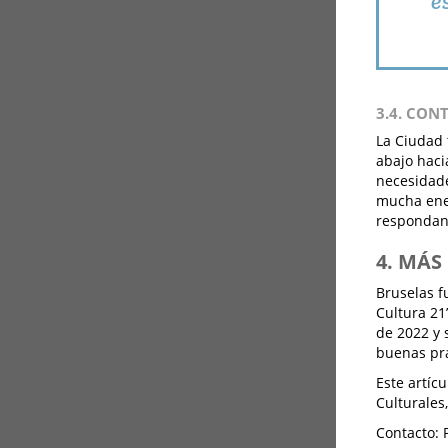
e
3.4. CON
La Ciudad 
abajo haci
necesidade
mucha ener
respondan 
4. MÁ
Bruselas f
Cultura 21
de 2022 y 
buenas prá
Este artíc
Culturales
Contacto: 