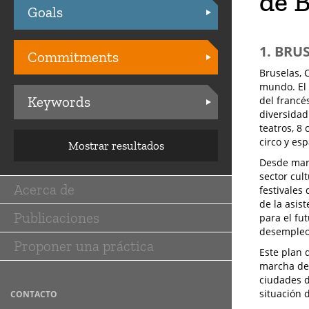
de 
Goals
Practices
1. BRU
Commitments
Bruselas, 
mundo. El 
Keywords
del francé
diversidad
teatros, 8
circo y es
Mostrar resultados
Desde marz
sector cul
Acerca de
festivales
Main
de la asis
Publicaciones
navigation
para el fu
desempleo 
Proponer una práctica
Este plan 
marcha de 
ciudades d
situación d
CONTACTO