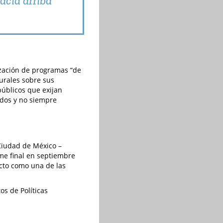
acia arriba"
ización de programas “de
turales sobre sus
públicos que exijan
ados y no siempre
 Ciudad de México –
rme final en septiembre
ecto como una de las
os de Políticas