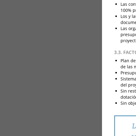
Las con
100% pr
Los y l
documen
Las org
presupu
proyect
3.3. FAC
Plan de
de las
Presupu
Sistema
del pro
Sin res
dotació
Sin obj
L