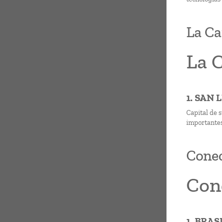
La Ca
La C
1. SAN 
Capital de 
importantes
Conec
Con
1. BRAS