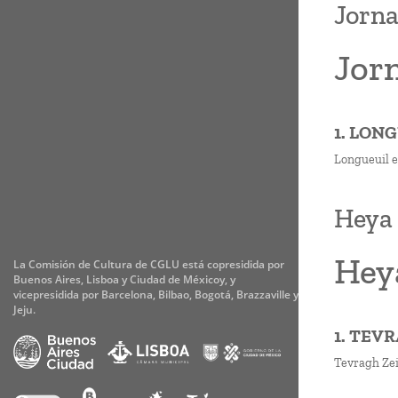
Jorna
Jor
1. LON
Longueuil e
Heya 
Hey
La Comisión de Cultura de CGLU está copresidida por
Buenos Aires, Lisboa y Ciudad de Méxicoy, y
vicepresidida por Barcelona, Bilbao, Bogotá, Brazzaville y
Jeju.
1. TEV
Tevragh Zei