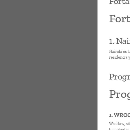
Forta
Fort
1. Nai
Nairobi es l
residencia y
Progr
Pro
1. WRO
Wroclaw, si
tecnologías 