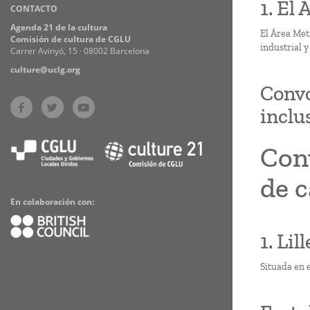
1. El
CONTACTO
Practices
Agenda 21 de la cultura
El Área Met
Comisión de cultura de CGLU
industrial 
Carrer Avinyó, 15 · 08002 Barcelona
culture@uclg.org
Convo
inclus
Con
de c
En colaboración con:
1. Lil
Situada en e