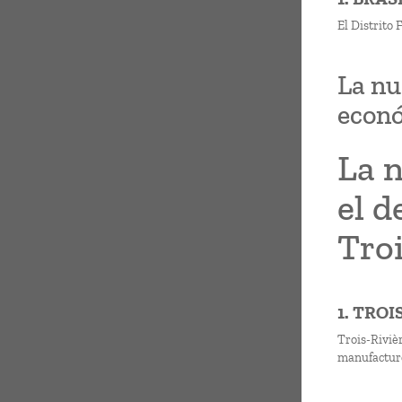
El Distrito 
La nu
econó
La n
el d
Troi
1. TROI
Trois-Riviè
manufacture