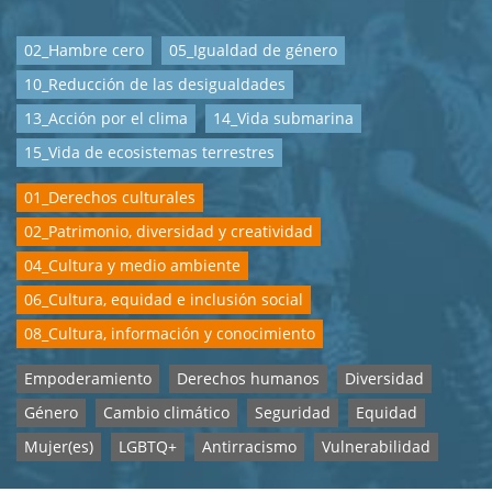
02_Hambre cero
05_Igualdad de género
10_Reducción de las desigualdades
13_Acción por el clima
14_Vida submarina
15_Vida de ecosistemas terrestres
01_Derechos culturales
02_Patrimonio, diversidad y creatividad
04_Cultura y medio ambiente
06_Cultura, equidad e inclusión social
08_Cultura, información y conocimiento
Empoderamiento
Derechos humanos
Diversidad
Género
Cambio climático
Seguridad
Equidad
Mujer(es)
LGBTQ+
Antirracismo
Vulnerabilidad