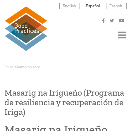
Pasar
English
Español
French
al
contenido
principal
En colaboración con:
Masarig na Irigueño (Programa
de resiliencia y recuperación de
Iriga)
Masarig na Irigueño