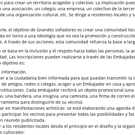
es para crear un territorio acogedor y colectivo. La implicación pue
n una asociación, un colegio, una empresa, un colectivo de la terce
e una organización cultural, etc. Se dirige a residentes locales y s
arte, el objetivo de Grandes soñadores es crear una comunidad loca
ida en torno a una ideología que no sea la promoción y construcción
es. A través de sus acciones, esta comunidad refuerza la base a larg
 se basa en la inclusión y el respeto hacia todas las personas, la ac
dad. Las inscripciones pueden realizarse a través de las Embajada
 objetivo es:
 información.
r a la ciudadanía bien informada para que puedan transmitir la 
s de amigos, redes o colegas, acoger a un Embajador en casa y apr
instituciones. Cada embajador recibirá un objeto promocional (una
s, una bandera, una insignia, una camiseta, una firma de correo el
rramienta para distinguirlo de su vecino).
par en manifestaciones artísticas: se está elaborando una agenda d
 participar los vecinos para presentar todas las posibilidades y faci
n reunión publicitada.
r a los residentes locales desde el principio en el diseño y la orga
s culturales: