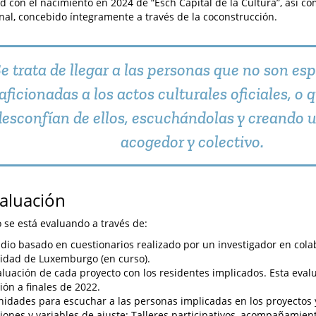
d con el nacimiento en 2024 de “Esch Capital de la Cultura”, así c
nal, concebido íntegramente a través de la coconstrucción.
e trata de llegar a las personas que no son e
aficionadas a los actos culturales oficiales, o 
desconfían de ellos, escuchándolas y creando un
acogedor y colectivo.
valuación
o se está evaluando a través de:
dio basado en cuestionarios realizado por un investigador en cola
idad de Luxemburgo (en curso).
luación de cada proyecto con los residentes implicados. Esta eval
ión a finales de 2022.
idades para escuchar a las personas implicadas en los proyectos y
iones y variables de ajuste: Talleres participativos, acompañamient