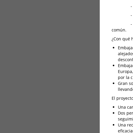
- Proyect
- Proyect
- Proyect
común.
¿Con qué 
Embajad
alejado
desconf
Embajad
Europa,
por la 
Gran so
llevand
El proyect
Una car
Dos per
seguimi
Una red
eficaci