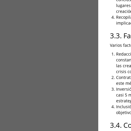
lugares
creació
Recopil
implica
3.3. F
Varios fact
Redacci
constan
las cre
crisis c
Contrat
este mé
Inversi
casi 5 
estrateg
Inclusi
objetiv
3.4. C