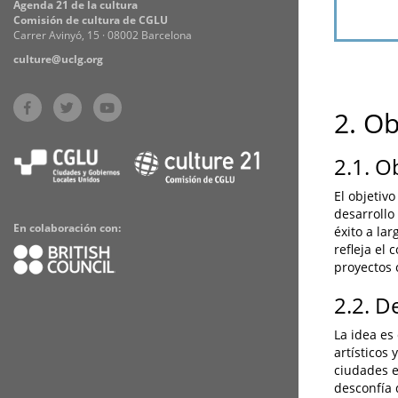
Agenda 21 de la cultura
Comisión de cultura de CGLU
Carrer Avinyó, 15 · 08002 Barcelona
culture@uclg.org
2. O
2.1. O
El objetiv
desarrollo
En colaboración con:
éxito a lar
refleja el
proyectos 
2.2. D
La idea es
artísticos
ciudades e
desconfía 