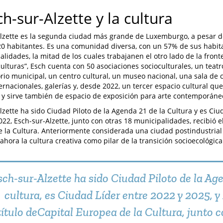
ch-sur-Alzette y la cultura
lzette es la segunda ciudad más grande de Luxemburgo, a pesar d
20 habitantes. Es una comunidad diversa, con un 57% de sus habi
alidades, la mitad de los cuales trabajanen el otro lado de la fron
culturas”, Esch cuenta con 50 asociaciones socioculturales, un teatr
rio municipal, un centro cultural, un museo nacional, una sala de
ernacionales, galerías y, desde 2022, un tercer espacio cultural qu
s y sirve también de espacio de exposición para arte contemporáne
lzette ha sido Ciudad Piloto de la Agenda 21 de la Cultura y es Ciu
22, Esch-sur-Alzette, junto con otras 18 municipalidades, recibió el
 la Cultura. Anteriormente considerada una ciudad postindustrial 
hora la cultura creativa como pilar de la transición socioecológica
sch-sur-Alzette ha sido Ciudad Piloto de la Age
cultura, es Ciudad Líder entre 2022 y 2025, y 
título deCapital Europea de la Cultura, junto c