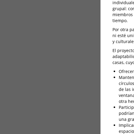
individual
grupal: co
miembros d
tiempo.
Por otra p
ni esté un
y cultural
El proyecto
adaptabili
casas, cuyo
Ofrecer
Mantene
círculo
de las 
ventana
otra he
Partici
podrían
una gra
Implica
espacio