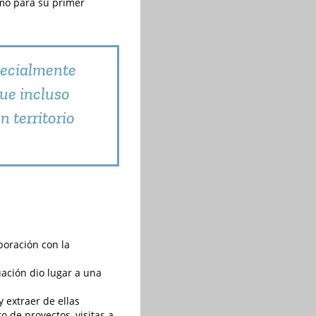
omo para su primer
specialmente
que incluso
 territorio
boración con la
uación dio lugar a una
 extraer de ellas
o de proyectos, visitas a