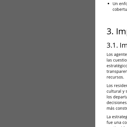
Un enfo
cobertu
3. I
3.1. I
Los agente
las cuesti
estratégic
transparen
recursos.
Los reside
cultural y
los depart
decisiones
más constr
La estrate
fue una co