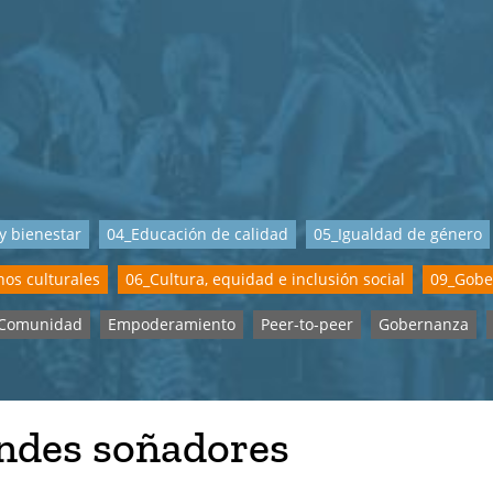
y bienestar
04_Educación de calidad
05_Igualdad de género
os culturales
06_Cultura, equidad e inclusión social
09_Gobe
Comunidad
Empoderamiento
Peer-to-peer
Gobernanza
ndes soñadores