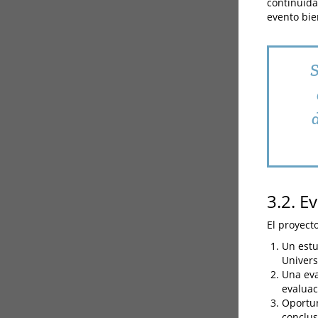
continuida
evento bie
S
3.2. E
El proyect
Un estu
Univers
Una eva
evaluac
Oportun
conclus