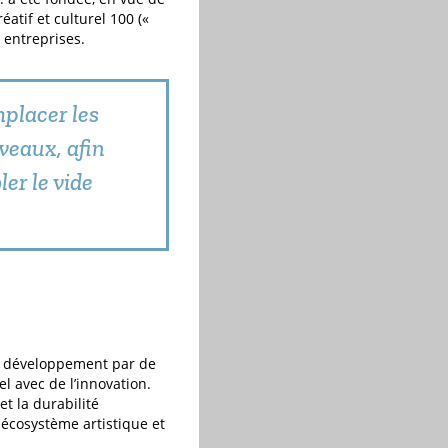
atif et culturel 100 («
 entreprises.
mplacer les
veaux, afin
ler le vide
de développement par de
el avec de l’innovation.
et la durabilité
 écosystème artistique et