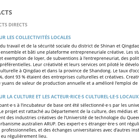
ACTS
CTS DIRECTS
UR LES COLLECTIVITÉS LOCALES
du travail et de la sécurité sociale du district de Shinan et Qingda
i ensemble et bâti une plateforme entrepreneuriale créative. Les st
et exemption de loyer, de subventions à l’entrepreneuriat, des polit
préférentielles. Leur créativité et leurs services ont piloté le dév
 culturelle à Qingdao et dans la province de Shandong. Le taux d’oc
 %, dont 93 % étaient des entreprises culturelles et créatives. Crea
e yuans de valeur de production annuelle et a amélioré l’emploi d
UR LA CULTURE ET LES ACTEUR·RICE·S CULTUREL·LE·S LOCAUX
pant·e·s à l’incubateur de base ont été sélectionné·e·s par les unive
Le projet est rattaché au Département de la culture, des médias et 
t des industries créatives de l’Université de technologie du Queen
rbanisme australien ARUP. Des expert·e·s étranger·ère·s ont régu
 professionnelles, et des échanges universitaires avec d’autres inst
eu régulièrement lieu.