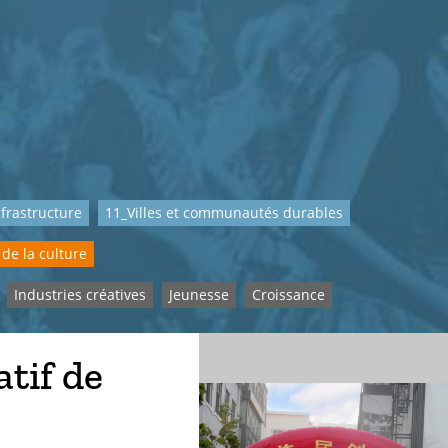
nfrastructure
11_Villes et communautés durables
de la culture
Industries créatives
Jeunesse
Croissance
atif de