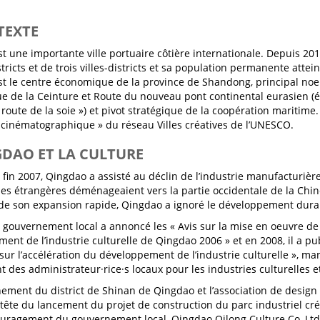
TEXTE
t une importante ville portuaire côtière internationale. Depuis 201
tricts et de trois villes-districts et sa population permanente attei
t le centre économique de la province de Shandong, principal noe
e de la Ceinture et Route du nouveau pont continental eurasien
 route de la soie ») et pivot stratégique de la coopération maritim
e cinématographique » du réseau Villes créatives de l’UNESCO.
GDAO ET LA CULTURE
e fin 2007, Qingdao a assisté au déclin de l’industrie manufacturiè
ses étrangères déménageaient vers la partie occidentale de la Chine
de son expansion rapide, Qingdao a ignoré le développement dura
e gouvernement local a annoncé les « Avis sur la mise en oeuvre de
ent de l’industrie culturelle de Qingdao 2006 » et en 2008, il a pub
sur l’accélération du développement de l’industrie culturelle », mani
t des administrateur·rice·s locaux pour les industries culturelles et
ement du district de Shinan de Qingdao et l’association de design
a tête du lancement du projet de construction du parc industriel cré
ouragement du gouvernement local, Qingdao Qilong Culture Co, Ltd.