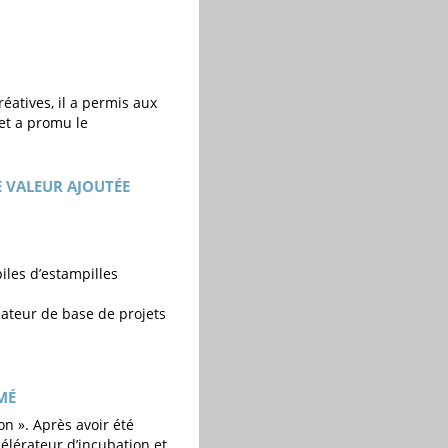
réatives, il a permis aux
 et a promu le
E VALEUR AJOUTÉE
iles d’estampilles
bateur de base de projets
MÉ
on ». Après avoir été
célérateur d’incubation et