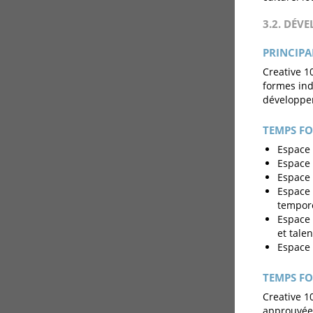
3.2. DÉV
PRINCIPA
Creative 10
formes ind
développe
TEMPS FO
Espace 
Espace 
Espace 
Espace 
tempore
Espace 
et talen
Espace 
TEMPS FO
Creative 1
approuvées