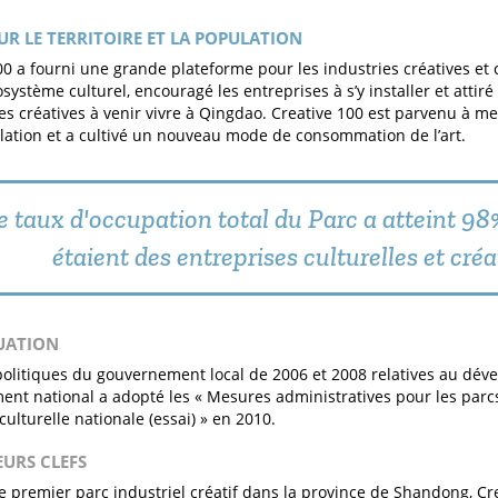
UR LE TERRITOIRE ET LA POPULATION
00 a fourni une grande plateforme pour les industries créatives et c
ystème culturel, encouragé les entreprises à s’y installer et attiré 
es créatives à venir vivre à Qingdao. Creative 100 est parvenu à met
lation et a cultivé un nouveau mode de consommation de l’art.
e taux d'occupation total du Parc a atteint 9
étaient des entreprises culturelles et créa
LUATION
politiques du gouvernement local de 2006 et 2008 relatives au déve
nt national a adopté les « Mesures administratives pour les par
 culturelle nationale (essai) » en 2010.
EURS CLEFS
e premier parc industriel créatif dans la province de Shandong, Cre