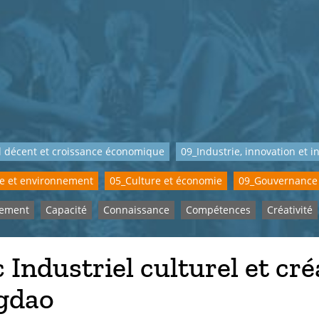
l décent et croissance économique
09_Industrie, innovation et i
re et environnement
05_Culture et économie
09_Gouvernance 
pement
Capacité
Connaissance
Compétences
Créativité
 Industriel culturel et cré
gdao