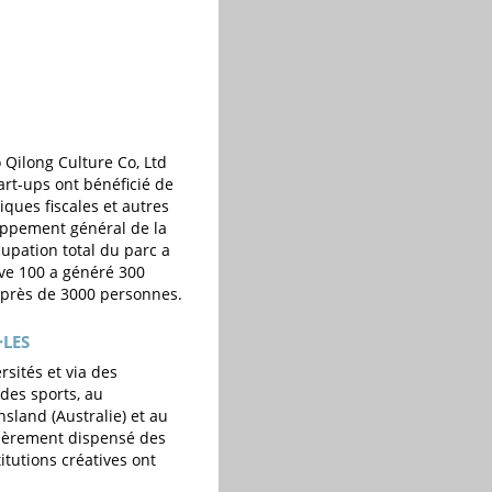
o Qilong Culture Co, Ltd
art-ups ont bénéficié de
iques fiscales et autres
eloppement général de la
cupation total du parc a
tive 100 a généré 300
e près de 3000 personnes.
·LES
rsités et via des
des sports, au
sland (Australie) et au
lièrement dispensé des
itutions créatives ont