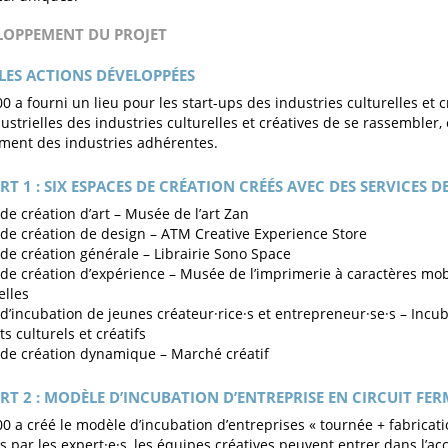
ELOPPEMENT DU PROJET
LES ACTIONS DÉVELOPPÉES
0 a fourni un lieu pour les start-ups des industries culturelles et c
ustrielles des industries culturelles et créatives de se rassembler,
ment des industries adhérentes.
RT 1 : SIX ESPACES DE CRÉATION CRÉÉS AVEC DES SERVICES D
de création d’art – Musée de l’art Zan
de création de design – ATM Creative Experience Store
de création générale – Librairie Sono Space
de création d’expérience – Musée de l’imprimerie à caractères mob
lles
d’incubation de jeunes créateur·rice·s et entrepreneur·se·s – Incu
ts culturels et créatifs
de création dynamique – Marché créatif
RT 2 : MODÈLE D’INCUBATION D’ENTREPRISE EN CIRCUIT FER
00 a créé le modèle d’incubation d’entreprises « tournée + fabricati
 par les expert·e·s, les équipes créatives peuvent entrer dans l’ac