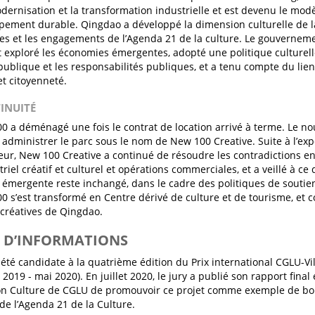
dernisation et la transformation industrielle et est devenu le mo
pement durable. Qingdao a développé la dimension culturelle de la
pes et les engagements de l’Agenda 21 de la culture. Le gouvernem
 exploré les économies émergentes, adopté une politique culturelle
 publique et les responsabilités publiques, et a tenu compte du lien
et citoyenneté.
TINUITÉ
00 a déménagé une fois le contrat de location arrivé à terme. Le no
 administrer le parc sous le nom de New 100 Creative. Suite à l’ex
ur, New 100 Creative a continué de résoudre les contradictions e
riel créatif et culturel et opérations commerciales, et a veillé à ce
 émergente reste inchangé, dans le cadre des politiques de souti
00 s’est transformé en Centre dérivé de culture et de tourisme, et c
 créatives de Qingdao.
S D’INFORMATIONS
été candidate à la quatrième édition du Prix international CGLU-Vi
2019 - mai 2020). En juillet 2020, le jury a publié son rapport fina
n Culture de CGLU de promouvoir ce projet comme exemple de bon
de l’Agenda 21 de la Culture.