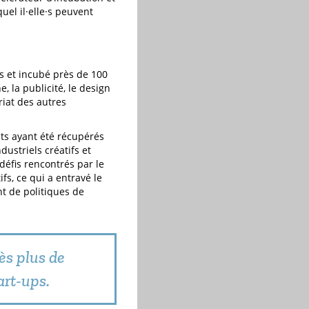
uel il·elle·s peuvent
s et incubé près de 100
, la publicité, le design
riat des autres
nts ayant été récupérés
ustriels créatifs et
 défis rencontrés par le
fs, ce qui a entravé le
t de politiques de
ès plus de
art-ups.