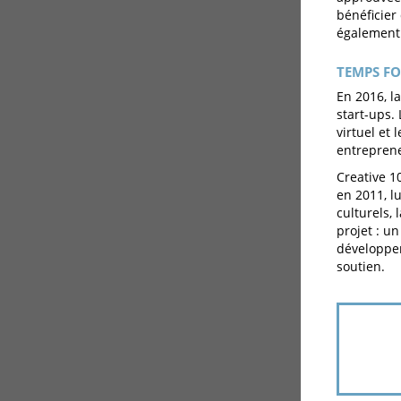
bénéficier 
également 
TEMPS FO
En 2016, l
start-ups.
virtuel et
entreprene
Creative 1
en 2011, l
culturels, 
projet : u
développem
soutien.