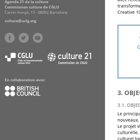
Agenda 21 de la culture
transforme
Commission culture de CGLU
Creative 1
Carrer Avinyó, 15 · 08002 Barcelona
culture@uclg.org
En collaboration avec:
3. OBJ
3.1. OBJE
Le princip
nouveaux, a
Le projet 
culturelle
culturel lo