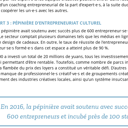
d’un coaching entrepreneurial de la part d’expert·e·s, à la suite duq
coopérer les un·e·s avec les autres.
RT 3 : PÉPINIÈRE D’ENTREPRENEURIAT CULTUREL
a pépinière avait soutenu avec succès plus de 600 entrepreneur·se·
 Le secteur comptait plusieurs domaines tels que les médias en ligne
 le design de cadeaux. En outre, le taux de réussite de l’entrepreneu
ur·se·s formé·e·s dans cet espace a atteint plus de 90 %.
00 a investi un total de 20 millions de yuans, tous les investisseme
ui permettant d’être rentable. Toutefois, comme nombre de parcs ind
la flambée du prix des loyers a constitué un véritable défi. D’autres
n manque de professionnel·le·s créatif·ve·s et de groupements créati
ent des industries créatives locales, ainsi qu’un système insu¢san
En 2016, la pépinière avait soutenu avec succ
600 entrepreneurs et incubé près de 100 st