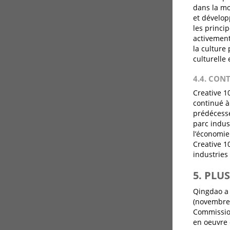
dans la mo
et dévelop
les princi
activement
la culture
culturelle 
4.4. CON
Creative 1
continué à
prédécesse
parc indust
l’économie
Creative 1
industries
5. PLU
Qingdao a 
(novembre 
Commissio
en oeuvre 