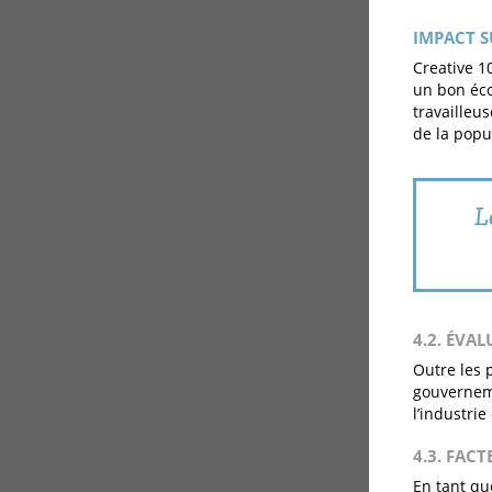
IMPACT S
Creative 1
un bon écos
travailleus
de la popu
L
4.2. ÉVA
Outre les 
gouverneme
l’industrie
4.3. FACT
En tant qu