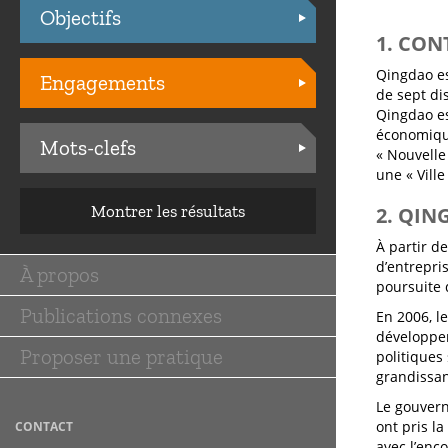
Objectifs
Practices
1. CON
Qingdao es
Engagements
de sept dis
Qingdao es
économiqu
Mots-clefs
« Nouvelle
une « Vill
Montrer les résultats
2. QIN
À partir d
d’entrepri
À propos
Main
poursuite 
Publications connexes
navigation
En 2006, l
développem
Proposer une pratique
politiques 
grandissan
Le gouvern
ont pris l
CONTACT
avec l’enc