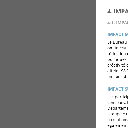
4. IMP
4.1. IMPA
IMPACT S
Le Bureau 
ont invest
réduction 
politiques 
créativité
atteint 98
millions d
IMPACT S
Les partici
concours. 
Départemen
Groupe d’u
formations
également 