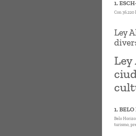
1. ESC
Con 36.220 
Ley A
diver
Ley 
ciud
cult
1. BEL
Belo Horizo
turismo, pre