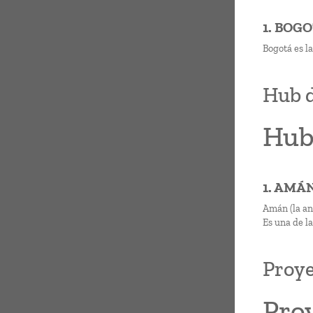
1. BOG
Bogotá es l
Hub d
Hub
1. AMÁ
Amán (la ant
Es una de l
Proye
Pro