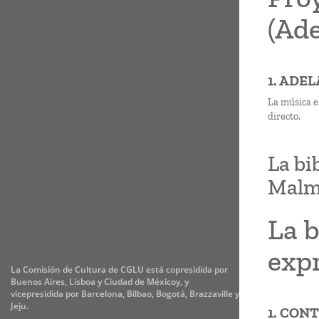
(Ade
1. ADE
La música es
directo.
La bi
Malm
La b
exp
La Comisión de Cultura de CGLU está copresidida por
Buenos Aires, Lisboa y Ciudad de Méxicoy, y
vicepresidida por Barcelona, Bilbao, Bogotá, Brazzaville y
Jeju.
1. CON