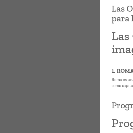
Las O
para 
Las
imag
1. ROM
Roma es una
como capita
Progr
Pro