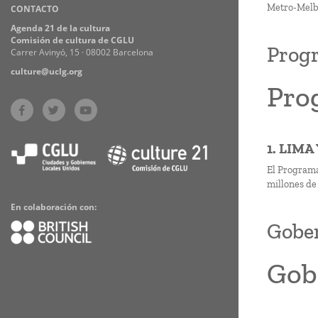
Metro-Melbo
CONTACTO
Practices
Agenda 21 de la cultura
Comisión de cultura de CGLU
Progr
Carrer Avinyó, 15 · 08002 Barcelona
culture@uclg.org
Pro
1. LIMA
El Programa
millones de
En colaboración con:
Gober
Gob