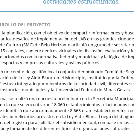
actividades estructuradas.
ARROLLO DEL PROYECTO
de la planificación, con el objetivo de compartir informaciones y bu
ar los desafíos de implementación del LAB en las grandes ciudades
de Cultura (SMC) de Belo Horizonte articuló un grupo de secretario
 15 capitales, con encuentros virtuales de discusión, evaluación y 
elacionados con la normativa federal y municipal, y la lógica de i
e espacios y empresas culturales y avisos públicos.
ó un comité de gestión local conjunto, denominado Comité de Seg
ción de la Ley Aldir Blanc en el Municipio, instituido por la Orde
é estuvo integrado por miembros de la sociedad civil, diferentes se
 instancias municipales y la Universidad Federal de Minas Gerais.
rma, se realizó una encuesta preliminar con la Secretaría Municipa
 en la que se encontraron 18.060 establecimientos relacionados con
se identificó que aproximadamente 8.665 eran establecimientos co
iales beneficiarios previstos en la Ley Aldir Blanc. Luego del diagnó
 del registro para solicitar el subsidio mensual, con base en las ca
ión y tamaño de los diferentes tipos de organizaciones culturales.