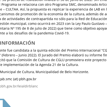
l Programa se relaciona con otro Programa SMC, denominado Articu
e – CULTAA. Así, la propuesta es replicar la experiencia de LAB en l
nismos de promoción de la economía de la cultura, además de am
 de actividades de contrapartida no sólo para la Red de Educación 
estión municipal, como ocurrirá en 2023 con la Ley Paulo Gustavo –
aria Nº 195 de 8 de julio de 2022) que tiene como objetivo apoyar
ente a los desafíos de la pandemia Covid-19.
S INFORMACIÓN
onte fue candidata a la quinta edición del Premio Internacional “C
” (Febrero – Junio 2022). El Jurado del Premio elaboró su informe f
icitó que la Comisión de Cultura de CGLU promoviera este proyect
de implementación de la Agenda 21 de la Cultura.
 Municipal de Cultura, Municipalidad de Belo Horizonte.
gab.smc (at) pbh.gov.br
pbh.gov.br/leialdirblanc