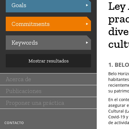
Ley 
Goals
Practices
prac
Commitments
dive
cult
Keywords
Mostrar resultados
1. BEL
Belo Horiz
Acerca de
habitantes
Main
recienteme
Publicaciones
navigation
su patrimo
En el cont
Proponer una práctica
asegurar e
Cultural (
Covid-19 y
de activid
CONTACTO