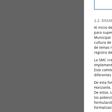
2.2. DES
Al inicio 
para super
Municipal 
cultura de
de temas r
registro d
La SMC cre
Implementa
Este comit
diferentes
De esta fo
Horizonte,
De estos, 
los potenc
formulación
formalizac