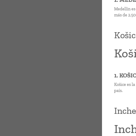
Medellín es
más de 2.50
Košic
Koši
1. KOŠI
Košice es l
país.
Inche
Inc