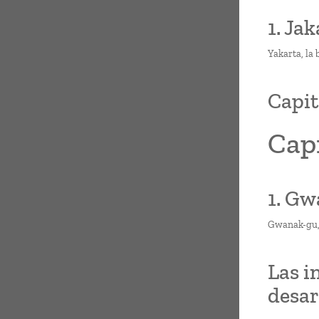
1. Jak
Yakarta, la 
Capit
Capi
1. Gw
Gwanak-gu, 
Las i
desar