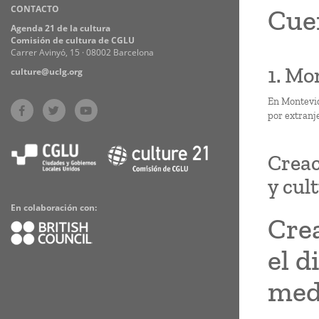
CONTACTO
Cue
Practices
Agenda 21 de la cultura
Comisión de cultura de CGLU
Carrer Avinyó, 15 · 08002 Barcelona
1. Mo
culture@uclg.org
En Montevid
por extranje
Creac
y cul
En colaboración con:
Crea
el d
med