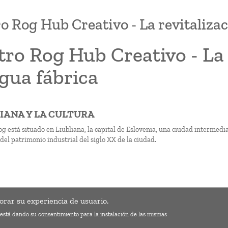
o Rog Hub Creativo - La revitalizac
ro Rog Hub Creativo - La 
gua fábrica
BLIANA Y LA CULTURA
og está situado en Liubliana, la capital de Eslovenia, una ciudad intermed
del patrimonio industrial del siglo XX de la ciudad.
ón
a Industrias creativas
orar su experiencia de usuario.
s está dando su consentimiento para la instalación de las mismas