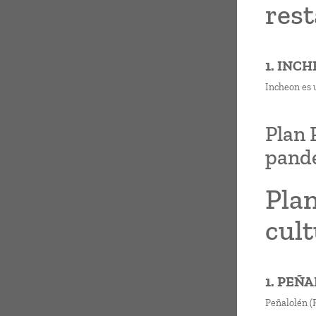
rest
1. INC
Incheon es 
Plan 
pand
Plan
cul
1. PEÑ
Peñalolén (