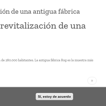
ión de una antigua fábrica
revitalización de una
ia de 280.000 habitantes. La antigua fábrica Rog es la muestra más
Siguiente
››
página
Sí, estoy de acuerdo