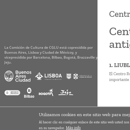
Centr
Cent
anti
La Comisión de Cultura de CGLU está copresidida por
Buenos Aires, Lisboa y Ciudad de Méxicoy, y
vicepresidida por Barcelona, Bilbao, Bogotá, Brazzaville y
Jeju.
1. LIU
El Centro R
importante 
Paginaci
Suscribirse 
Accesibilidad
Aviso legal
Cookies
Privacidad
Utilizamos cookies en este sitio web para mej
Al hacer clic en cualquier enlace de este sitio web usted no
Más info
en su navegador.