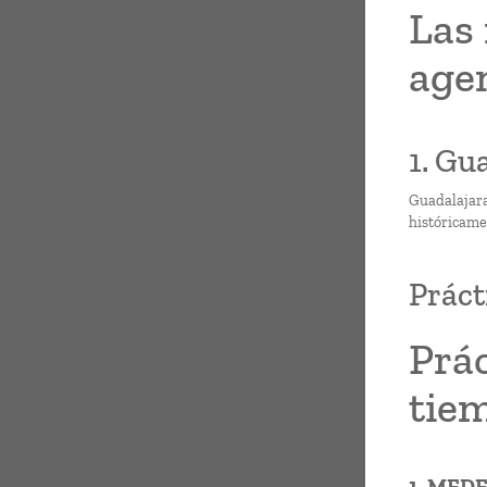
Las 
agen
1. Gu
Guadalajara,
históricame
Práct
Prác
tie
1. MED