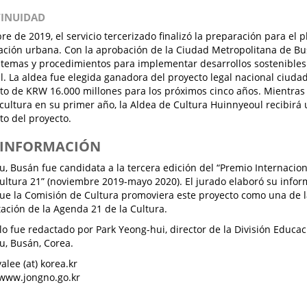
TINUIDAD
e de 2019, el servicio tercerizado finalizó la preparación para el p
ación urbana. Con la aprobación de la Ciudad Metropolitana de Bu
temas y procedimientos para implementar desarrollos sostenibles 
. La aldea fue elegida ganadora del proyecto legal nacional ciuda
o de KRW 16.000 millones para los próximos cinco años. Mientras 
cultura en su primer año, la Aldea de Cultura Huinnyeoul recibirá 
o del proyecto.
S INFORMACIÓN
, Busán fue candidata a la tercera edición del “Premio Internacio
ultura 21” (noviembre 2019-mayo 2020). El jurado elaboró su inform
 que la Comisión de Cultura promoviera este proyecto como una de 
ción de la Agenda 21 de la Cultura.
ulo fue redactado por Park Yeong-hui, director de la División Educ
, Busán, Corea.
alee (at) korea.kr
 www.jongno.go.kr