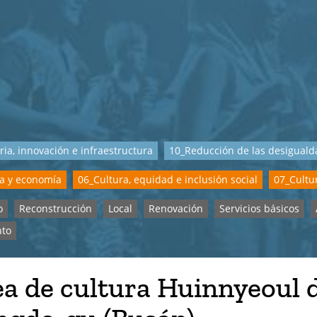
ria, innovación e infraestructura
10_Reducción de las desigual
ra y economía
06_Cultura, equidad e inclusión social
07_Cultur
o
Reconstrucción
Local
Renovación
Servicios básicos
nto
ea de cultura Huinnyeoul 