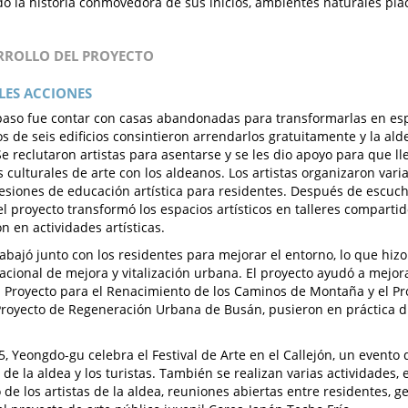
o la historia conmovedora de sus inicios, ambientes naturales pla
ARROLLO DEL PROYECTO
LES ACCIONES
paso fue contar con casas abandonadas para transformarlas en espa
os de seis edificios consintieron arrendarlos gratuitamente y la al
Se reclutaron artistas para asentarse y se les dio apoyo para que l
s culturales de arte con los aldeanos. Los artistas organizaron vari
sesiones de educación artística para residentes. Después de escuch
el proyecto transformó los espacios artísticos en talleres comparti
n en actividades artísticas.
rabajó junto con los residentes para mejorar el entorno, lo que hi
acional de mejora y vitalización urbana. El proyecto ayudó a mejora
El Proyecto para el Renacimiento de los Caminos de Montaña y el Pr
Proyecto de Regeneración Urbana de Busán, pusieron en práctica dis
, Yeongdo-gu celebra el Festival de Arte en el Callejón, un evento
de la aldea y los turistas. También se realizan varias actividades, e
o de los artistas de la aldea, reuniones abiertas entre residentes, 