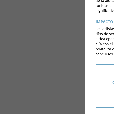
de la alde
turistas a
significati
IMPACTO 
Los artist
días de se
aldea oper
alía con el
revitaliza
concursos 