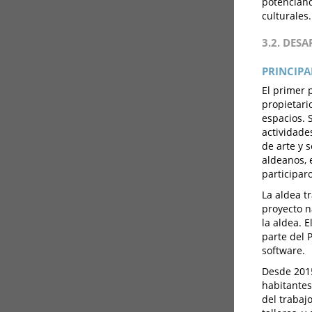
potenciand
culturales.
3.2. DES
PRINCIPA
El primer 
propietari
espacios. 
actividade
de arte y 
aldeanos, 
participaro
La aldea t
proyecto n
la aldea. 
parte del 
software.
Desde 2015
habitantes 
del trabaj