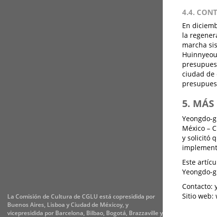
4.4. CON
En diciembr
la regener
marcha sis
Huinnyeoul
presupuest
ciudad de 
presupuest
5. MÁ
Yeongdo-gu
México – C
y solicitó
implementa
Este artíc
Yeongdo-gu
Contacto: y
Sitio web:
La Comisión de Cultura de CGLU está copresidida por
Buenos Aires, Lisboa y Ciudad de Méxicoy, y
vicepresidida por Barcelona, Bilbao, Bogotá, Brazzaville y