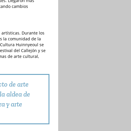
ntes. Llegaron más
ortando cambios
 artísticas. Durante los
s la comunidad de la
 Cultura Huinnyeoul se
estival del Callejón y se
as de arte cultural,
cto de arte
la aldea de
a y arte