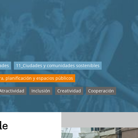
dades
11_Ciudades y comunidades sostenibles
a, planificación y espacios públicos
Atractividad
Inclusión
Creatividad
Cooperación
de