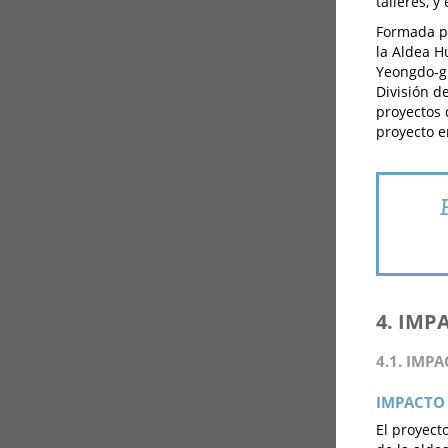
talleres, y
Formada po
la Aldea H
Yeongdo-gu
División d
proyectos 
proyecto e
4. IMP
4.1. IMP
IMPACTO 
El proyect