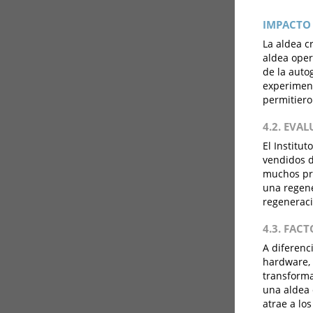
IMPACTO 
La aldea c
aldea oper
de la autog
experiment
permitieron
4.2. EVA
El Institu
vendidos d
muchos pro
una regene
regeneraci
4.3. FAC
A diferenc
hardware, 
transforma
una aldea 
atrae a los