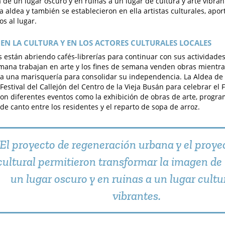
a de un lugar oscuro y en ruinas a un lugar de cultura y arte vibra
 la aldea y también se establecieron en ella artistas culturales, ap
vos al lugar.
EN LA CULTURA Y EN LOS ACTORES CULTURALES LOCALES
as están abriendo cafés-librerías para continuar con sus actividades
mana trabajan en arte y los fines de semana venden obras mientra
a una marisquería para consolidar su independencia. La Aldea de
 Festival del Callejón del Centro de la Vieja Busán para celebrar el F
 con diferentes eventos como la exhibición de obras de arte, program
de canto entre los residentes y el reparto de sopa de arroz.
El proyecto de regeneración urbana y el proye
cultural permitieron transformar la imagen de 
un lugar oscuro y en ruinas a un lugar cultur
vibrantes.