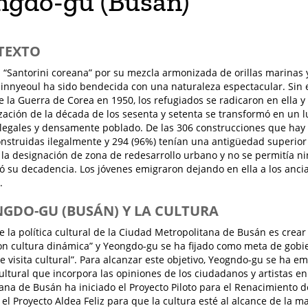
ngdo-gu (Busán)
TEXTO
 “Santorini coreana” por su mezcla armonizada de orillas marinas y
innyeoul ha sido bendecida con una naturaleza espectacular. Sin
de la Guerra de Corea en 1950, los refugiados se radicaron en ella 
ización de la década de los sesenta y setenta se transformó en un 
ilegales y densamente poblado. De las 306 construcciones que hay e
nstruidas ilegalmente y 294 (96%) tenían una antigüedad superior 
 la designación de zona de redesarrollo urbano y no se permitía ni
ó su decadencia. Los jóvenes emigraron dejando en ella a los ancia
.
NGDO-GU (BUSÁN) Y LA CULTURA
de la política cultural de la Ciudad Metropolitana de Busán es crea
n cultura dinámica” y Yeongdo-gu se ha fijado como meta de gobi
e visita cultural”. Para alcanzar este objetivo, Yeogndo-gu se ha 
cultural que incorpora las opiniones de los ciudadanos y artistas en 
ana de Busán ha iniciado el Proyecto Piloto para el Renacimiento 
el Proyecto Aldea Feliz para que la cultura esté al alcance de la ma