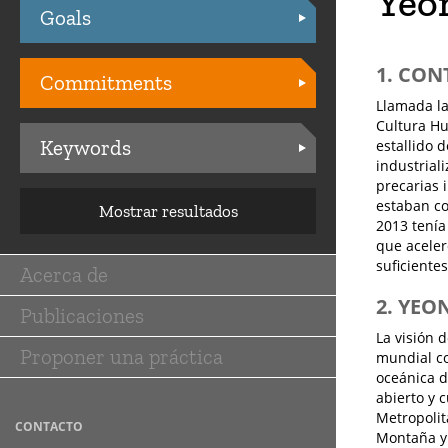
Yeo
Goals
Practices
1. CON
Commitments
Llamada la
Cultura Hu
Keywords
estallido 
industrial
precarias 
estaban co
Mostrar resultados
2013 tenía
que aceler
suficientes
Acerca de
Main
2. YEO
Publicaciones
navigation
La visión 
Proponer una práctica
mundial co
oceánica d
abierto y 
Metropolit
CONTACTO
Montaña y 