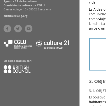
Agenda 21 de la cultura
vida.
Comisión de cultura de CGLU
La Aldea d
Carrer Avinyó, 15 · 08002 Barcelona
comunidad 
culture@uclg.org
como viaje
kimchi. La
arroz o un
En colaboración con:
3. OBJ
3.1. OBJE
El objetiv
habitantes