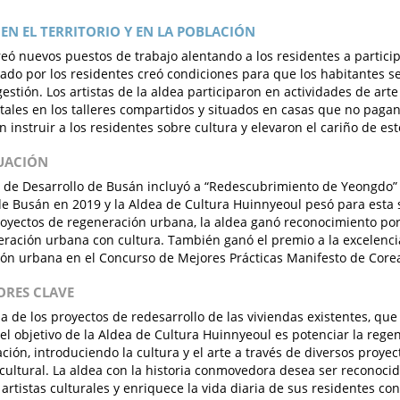
EN EL TERRITORIO Y EN LA POBLACIÓN
reó nuevos puestos de trabajo alentando a los residentes a participa
ado por los residentes creó condiciones para que los habitantes 
estión. Los artistas de la aldea participaron en actividades de arte 
ales en los talleres compartidos y situados en casas que no pagan
 instruir a los residentes sobre cultura y elevaron el cariño de est
LUACIÓN
to de Desarrollo de Busán incluyó a “Redescubrimiento de Yeongdo” e
e Busán en 2019 y la Aldea de Cultura Huinnyeoul pesó para esta 
yectos de regeneración urbana, la aldea ganó reconocimiento por
ración urbana con cultura. También ganó el premio a la excelencia
ón urbana en el Concurso de Mejores Prácticas Manifesto de Core
TORES CLAVE
ia de los proyectos de redesarrollo de las viviendas existentes, que
el objetivo de la Aldea de Cultura Huinnyeoul es potenciar la rege
ción, introduciendo la cultura y el arte a través de diversos proyec
cultural. La aldea con la historia conmovedora desea ser reconoc
 artistas culturales y enriquece la vida diaria de sus residentes con