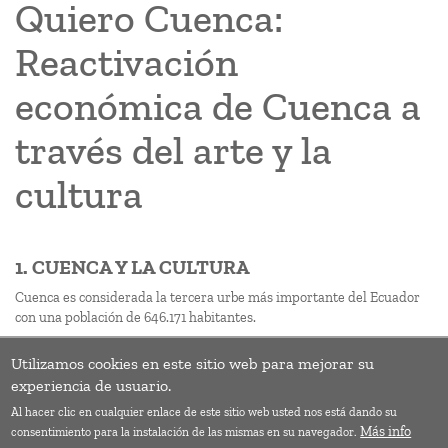
Quiero Cuenca:
Reactivación
económica de Cuenca a
través del arte y la
cultura
1. CUENCA Y LA CULTURA
Cuenca es considerada la tercera urbe más importante del Ecuador
con una población de 646.171 habitantes.
Utilizamos cookies en este sitio web para mejorar su
Paginación
Siguie
››
experiencia de usuario.
págin
Al hacer clic en cualquier enlace de este sitio web usted nos está dando su
Suscribirse a Creatividad
Más info
consentimiento para la instalación de las mismas en su navegador.