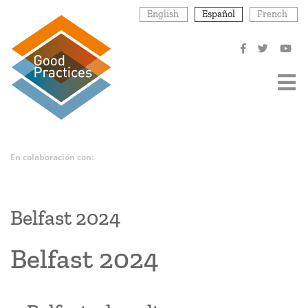
Pasar
English
Español
French
al
contenido
principal
En colaboración con:
Belfast 2024
Belfast 2024