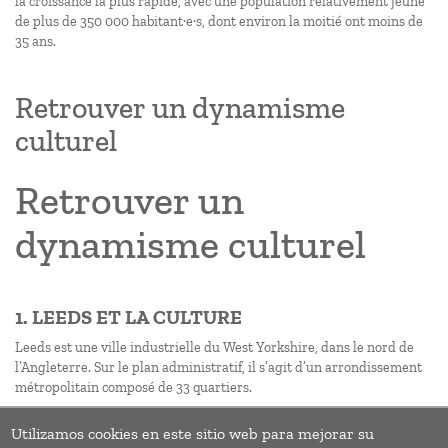
la croissance la plus rapide, avec une population relativement jeune
de plus de 350 000 habitant·e·s, dont environ la moitié ont moins de
35 ans.
Retrouver un dynamisme
culturel
Retrouver un
dynamisme culturel
1. LEEDS ET LA CULTURE
Leeds est une ville industrielle du West Yorkshire, dans le nord de
l’Angleterre. Sur le plan administratif, il s’agit d’un arrondissement
métropolitain composé de 33 quartiers.
Utilizamos cookies en este sitio web para mejorar su
Pagination