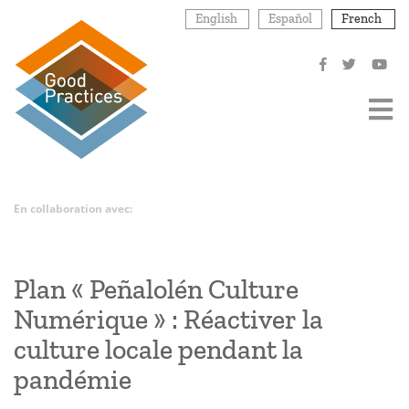
Aller
English
Español
French
au
contenu
principal
En collaboration avec:
Plan « Peñalolén Culture
Numérique » : Réactiver la
culture locale pendant la
pandémie