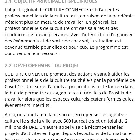
2.1. OBJECTIF PRINCIPAL ET SPÉCIFIQUES
L’objectif global de CULTURE CONNECTE est d’aider les
professionnel·le·s de la culture qui, en raison de la pandémie,
n’étaient plus en mesure de travailler. En général, les
professionnel·le·s de la culture ont des salaires et des
conditions de travail précaires. Avec l’interdiction d’organiser
des événements et de sortir de chez soi, la situation est
devenue terrible pour elles et pour eux. Le programme est
donc venu à leur secours.
2.2. DÉVELOPPEMENT DU PROJET
CULTURE CONENCTE promeut des actions visant à aider les
professionnel·le·s de la culture touché·e·s par la pandémie de
Covid-19. Une série d’appels à propositions a été lancée dans
le but de permettre aux agent·e·s culturel·le·s de Brasilia de
travailler alors que les espaces culturels étaient fermés et les
événements interdits.
Ainsi, un appel a été lancé pour récompenser les agent·e·s
culturel·le·s de la ville, avec 500 lauréat·e·s et un total de 2
millions de BRL. Un autre appel visait à récompenser les
projets d’activités en ligne, depuis les actions de formation et
les spectacles en ligne jusqu’aux webséries ou chaînes vidéo.