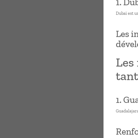
1. Dub
Dubaï est un
Les i
déve
Les 
tan
1. Gu
Guadalajara,
Renfo