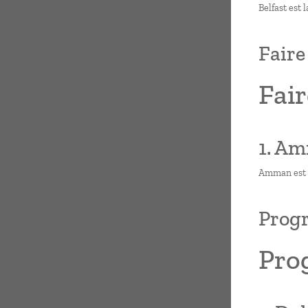
Belfast est 
Faire
Fair
1. Am
Amman est la
Progr
Pro