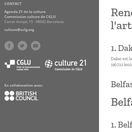
CONTACT
Practices
Renc
Agenda 21 de la culture
Commission culture de CGLU
l'ar
Carrer Avinyó, 15 · 08002 Barcelona
culture@uclg.org
1. Dak
Dakar est la
196.722 km2
Belfa
En collaboration avec:
Belf
1. Bel