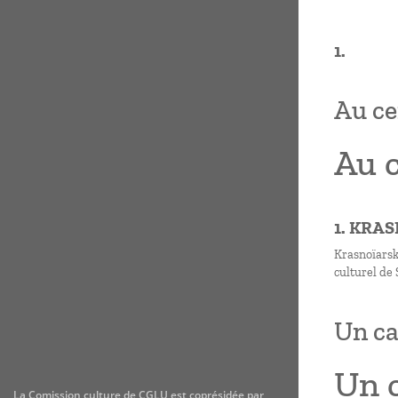
1.
Au ce
Au 
1. KRA
Krasnoïarsk
culturel de 
Un ca
Un c
La Comission culture de CGLU est coprésidée par