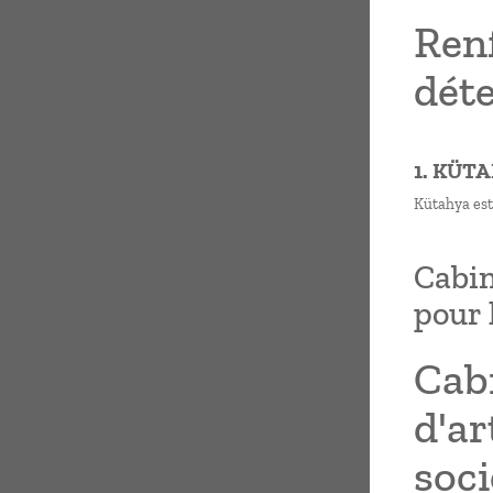
Ren
déte
1. KÜT
Kütahya est 
Cabin
pour 
Cabi
d'ar
soci