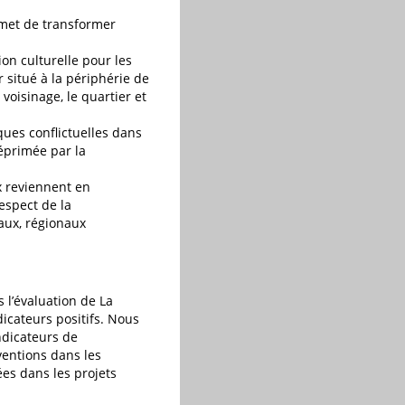
rmet de transformer
ion culturelle pour les
 situé à la périphérie de
voisinage, le quartier et
ques conflictuelles dans
éprimée par la
x reviennent en
espect de la
aux, régionaux
 l’évaluation de La
dicateurs positifs. Nous
ndicateurs de
ventions dans les
ées dans les projets