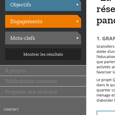
Objectifs
Practices
rése
pan
Engagements
Mots-clefs
1. GRA
Granollers
dotée d’un
Montrer les résultats
l’éducatio
que parlen
activités a
À propos
favoriser 
Main
Le projet Q
Publications connexes
navigation
dans le qua
quartier c
Proposer une pratique
ménage et 
d’aborder l
CONTACT