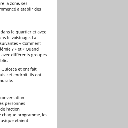
re la zone, ses
commencé à établir des
dans le quartier et avec
ans le voisinage. La
s suivantes « Comment
démie ? » et « Quand
é avec différents groupes
blic.
Quiosca et ont fait
is cet endroit. Ils ont
murale.
 conversation
 des personnes
de l’action
de chaque programme, les
musique étaient