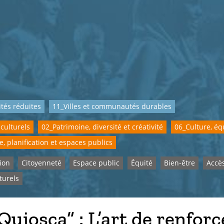
ités réduites
11_Villes et communautés durables
 culturels
02_Patrimoine, diversité et créativité
06_Culture, équ
e, planification et espaces publics
tion
Citoyenneté
Espace public
Équité
Bien-être
Accè
turels
Quiosca” : L’art de renforc