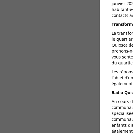
janvier 20
habitant·e
contacts av
Transform
La transfo
le quartie
Quiosca (l
prenons-no
vous sente
du quartie
Les répons
l’objet d’u
également 
Radio Qui
Au cours d
communauta
spécialisée
communauta
enfants di
également