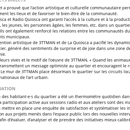
et a prouvé que l’action artistique et culturelle communautaire pe
ment les lieux et de favoriser le bien-être de la communauté.
sca et Radio Quiosca ont garanti l’accès à la culture et à la product
, les jeunes, les personnes âgées, les femmes, etc. dans un quartier
e. Ils ont également renforcé les relations entre les communautés du 
nts municipaux.
vention artistique de 3TTMAN et de La Quiosca a pacifié les dynami
tier, généré des sentiments de surprise et de joie dans une zone d
ie.
leurs vives et le motif de l’oeuvre de 3TTMAN, « Quand les animau
, transmettent un message optimiste au quartier et encouragent le r
 Le mur de 3TTMAN place désormais le quartier sur les circuits loc
rnationaux de l’art urbain.
LUATION
n des habitant·e·s du quartier a été un thermomètre quotidien dans
 participation active aux sessions radio et aux ateliers sont des in
 mettre en place une enquête de satisfaction et systématiser les i
ion aux projets menés dans l’espace public lors des nouvelles inter
afin d’évaluer, d’analyser et de prendre des initiatives mieux calibr