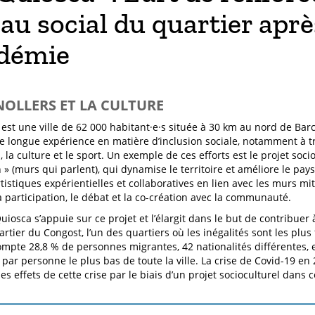
au social du quartier aprè
démie
NOLLERS ET LA CULTURE
 est une ville de 62 000 habitant·e·s située à 30 km au nord de Bar
e longue expérience en matière d’inclusion sociale, notamment à trav
n, la culture et le sport. Un exemple de ces efforts est le projet s
 » (murs qui parlent), qui dynamise le territoire et améliore le pa
rtistiques expérientielles et collaboratives en lien avec les murs mi
la participation, le débat et la co-création avec la communauté.
uiosca s’appuie sur ce projet et l’élargit dans le but de contribuer 
rtier du Congost, l’un des quartiers où les inégalités sont les plus 
ompte 28,8 % de personnes migrantes, 42 nationalités différentes, et
par personne le plus bas de toute la ville. La crise de Covid-19 en 
es effets de cette crise par le biais d’un projet socioculturel dans c