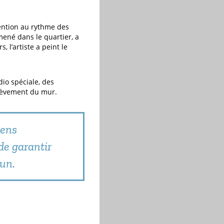
vention au rythme des
mené dans le quartier, a
, l’artiste a peint le
dio spéciale, des
chèvement du mur.
iens
de garantir
mun.