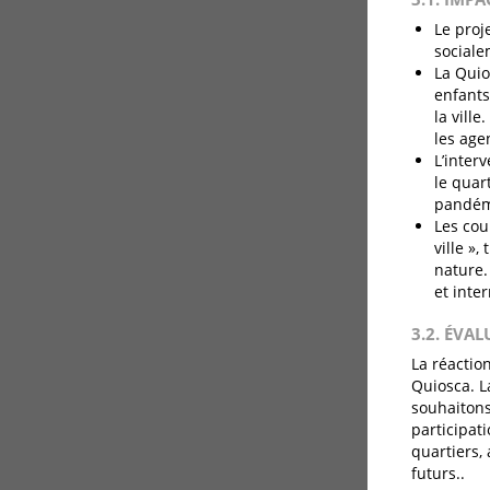
Le proj
sociale
La Quio
enfants
la vill
les age
L’inter
le quar
pandém
Les cou
ville »
nature.
et inte
3.2. ÉVA
La réactio
Quiosca. La
souhaitons
participat
quartiers, 
futurs..