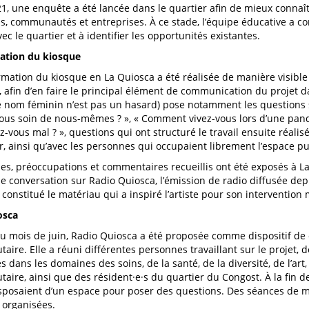
21, une enquête a été lancée dans le quartier afin de mieux connaît
·s, communautés et entreprises. À ce stade, l’équipe éducative a 
ec le quartier et à identifier les opportunités existantes.
ation du kiosque
rmation du kiosque en La Quiosca a été réalisée de manière visible 
r, afin d’en faire le principal élément de communication du projet d
e nom féminin n’est pas un hasard) pose notamment les question
us soin de nous-mêmes ? », « Comment vivez-vous lors d’une pan
z-vous mal ? », questions qui ont structuré le travail ensuite réalis
r, ainsi qu’avec les personnes qui occupaient librement l’espace pu
es, préoccupations et commentaires recueillis ont été exposés à La 
ne conversation sur Radio Quiosca, l’émission de radio diffusée depu
constitué le matériau qui a inspiré l’artiste pour son intervention 
osca
u mois de juin, Radio Quiosca a été proposée comme dispositif de
ire. Elle a réuni différentes personnes travaillant sur le projet,
s dans les domaines des soins, de la santé, de la diversité, de l’art, 
ire, ainsi que des résident·e·s du quartier du Congost. À la fin 
sposaient d’un espace pour poser des questions. Des séances de 
 organisées.