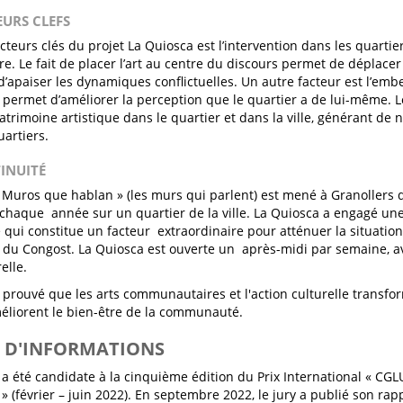
EURS CLEFS
cteurs clés du projet La Quiosca est l’intervention dans les quartiers
ure. Le fait de placer l’art au centre du discours permet de déplacer
t d’apaiser les dynamiques conflictuelles. Un autre facteur est l’emb
i permet d’améliorer la perception que le quartier a de lui-même. 
trimoine artistique dans le quartier et dans la ville, générant de
uartiers.
TINUITÉ
« Muros que hablan » (les murs qui parlent) est mené à Granollers 
chaque année sur un quartier de la ville. La Quiosca a engagé un
e qui constitue un facteur extraordinaire pour atténuer la situat
r du Congost. La Quiosca est ouverte un après-midi par semaine, 
elle.
a prouvé que les arts communautaires et l'action culturelle transfo
méliorent le bien-être de la communauté.
S D'INFORMATIONS
 a été candidate à la cinquième édition du Prix International « CGLU
 » (février – juin 2022). En septembre 2022, le jury a publié son ra