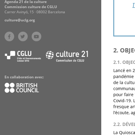
Agenda 21 de la culture
Commission culture de CGLU
Carrer Avinyó, 15 · 08002 Barcelona
culture@uclg.org
2. OBJ
2.1. OBJE
Lancé en 2
pandémie » 
En collaboration avec:
de la cult
communauta
pour faire
Covid-19. L
fresque ar
l’écoute, a
2.2. DÉV
La Quiosca