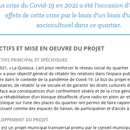
La crise du Covid-19 en 2021 a été l'occasion d
effets de cette crise par le biais d'un biais d'
socioculturel dans ce quartier.
ECTIFS ET MISE EN OEUVRE DU PROJET
CTIFS PRINCIPAL ET SPÉCIFIQUES
021, « La Quiosca. L’art pour renforcer le réseau social du quartier
a pour objectif général de rétablir les relations dans l’espace publi
ure dans le contexte de la pandémie de Covid-19. Le but du projet es
ires, de rétablir la vie sociale et de garantir les droits culturel
 face aux conséquences d’un confinement sévère et de la crise gé
a réhabilitation d’un kiosque désaffecté, d’une radio en plein air e
tistique sur l’une des places du quartier ont permis de faire rayonn
gissant comme des espaces de liaison, de participation et d’accès à la
ELOPPEMENT DU PROJET
 est un projet municipal transversal promu par le conseil municipa