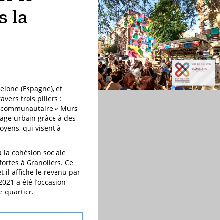
s la
celone (Espagne), et
ers trois piliers :
ociocommunautaire « Murs
ysage urbain grâce à des
toyens, qui visent à
à la cohésion sociale
fortes à Granollers. Ce
 il affiche le revenu par
2021 a été l’occasion
e quartier.