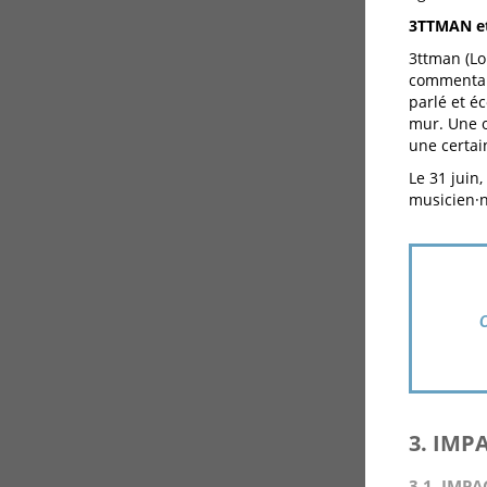
3TTMAN et
3ttman (Lo
commentair
parlé et éc
mur. Une o
une certai
Le 31 juin
musicien·n
3. IMP
3.1. IMPA