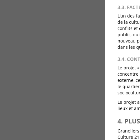
3.3. FACT
L’un des fa
de la cult
conflits e
public, qu
nouveau pa
dans les q
3.4. CON
Le projet 
concentre 
externe, c
le quartie
sociocultur
Le projet 
lieux et a
4. PLU
Granollers
Culture 21