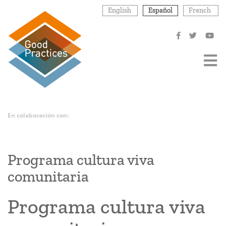
Pasar
English
Español
French
al
contenido
principal
En colaboración con:
Programa cultura viva
comunitaria
Programa cultura viva